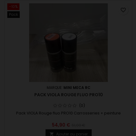
-10%
favorite_border
Pack
MARQUE:
MINI MECA RC
PACK VIOLA ROUGE FLUO PRO10
(0)
Pack VIOLA Rouge fluo PRO10 Carrosseries + peinture
54,90 €
61,00 €
Ajouter au panier
