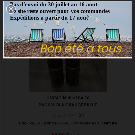
Ajouter au panier
Pas d'envoi du 30 juillet au 16 aout

Le site reste ouvert pour vos commandes
Expéditions a partir du 17 aout
-10%
favorite_border
Pack
Bon été a tous
MARQUE:
MINI MECA RC
PACK VIOLA ORANGE PRO10
(0)
Pack VIOLA Orange PRO10 Carrosseries + peinture
54,90 €