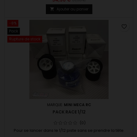
61,00 €
Ajouter au panier

-8%
favorite_border
Pack
Rupture de stock
MARQUE:
MINI MECA RC
PACK RACE 1/12
(0)
Pour se lancer dans le 1/12 piste sans se prendre la tête.