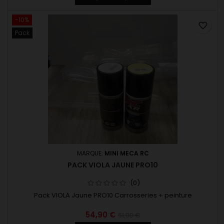
-10%
favorite_border
Pack
MARQUE:
MINI MECA RC
PACK VIOLA JAUNE PRO10
(0)
Pack VIOLA Jaune PRO10 Carrosseries + peinture
54,90 €
61,00 €