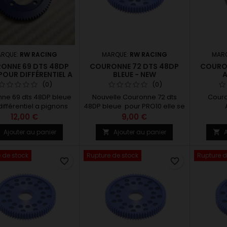
RQUE:
RW RACING
MARQUE:
RW RACING
MAR
ONNE 69 DTS 48DP
COURONNE 72 DTS 48DP
COURON
POUR DIFFÉRENTIEL A
BLEUE - NEW
PIGNONS XRAY
(0)
(0)
ne 69 dts 48DP bleue
Nouvelle Couronne 72 dts
Couro
différentiel a pignons
48DP bleue pour PRO10 elle se
XRAY
monte sur le différentiel a
12,00 €
9,00 €
pignon de chez ROCHE
Ajouter au panier
Ajouter au panier
A



 de stock
Rupture de stock
Rupture d
favorite_border
favorite_border