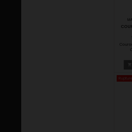
MA
COUR
Couron
C
rec
châs
Rupture