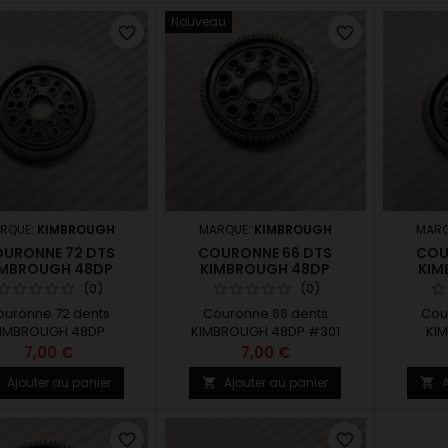
Nouveau
favorite_border
favorite_border
RQUE:
KIMBROUGH
MARQUE:
KIMBROUGH
MARQ
URONNE 72 DTS
COURONNE 66 DTS
COU
IMBROUGH 48DP
KIMBROUGH 48DP
KIM
(0)
(0)
ouronne 72 dents
Couronne 66 dents
Cou
IMBROUGH 48DP
KIMBROUGH 48DP #301
KI
7,00 €
7,00 €
Ajouter au panier
Ajouter au panier
A



favorite_border
favorite_border