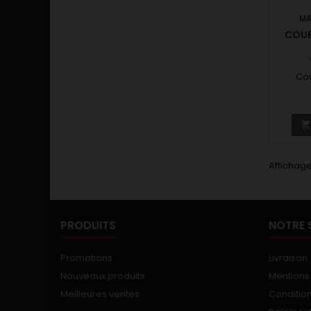
MA
COUR
Cou
Affichage
PRODUITS
NOTRE 
Promotions
Livraison
Nouveaux produits
Mentions
Meilleures ventes
Conditions