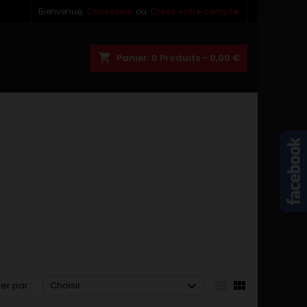
Bienvenue,
Connexion
ou
Créez votre compte
×
×
×
×
shopping_cart
Panier:
0
Produits - 0,00 €
)
n
s



ier par :
Choisir