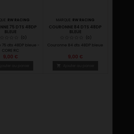
QUE:
RW RACING
MARQUE:
RW RACING
NE 75 DTS 48DP
COURONNE 84 DTS 48DP
BLEUE
BLEUE
(0)
(0)
75 dts 48DP bleue -
Couronne 84 dts 48DP bleue
CORE RC
9,00 €
9,00 €
jouter au panier
Ajouter au panier
