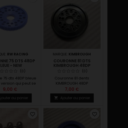
QUE:
RW RACING
MARQUE:
KIMBROUGH
NE 75 DTS 48DP
COURONNE 81 DTS
LEUE - NEW
KIMBROUGH 48DP
(0)
(0)
 75 dts 48DP bleue
Couronne 81 dents
 version qui peut se
KIMBROUGH 48DP
ur le différentiel a
9,00 €
7,00 €
ROCHE pour tout les
jouter au panier
Ajouter au panier

 PRO10 / Formule 1
d'un différentiel a
billes.
favorite_border
favorite_border