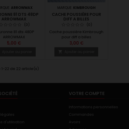
RQUE:
ARROWMAX
MARQUE:
KIMBROUGH
ONNE 81 DTS 48DP
CACHE POUSSIÈRE POUR
ARROWMAX
DIFF A BILLES
(0)
(0)
ronne 81 dts 48DP
Cache poussière Kimbrough
ARROWMAX
pour diff a billes
5,00 €
3,00 €
Ajouter au panier
Ajouter au panier


 1-22 de 22 article(s)
SOCIÉTÉ
VOTRE COMPTE
Informations personnelles
 légales
Commandes
 d'utilisation
Avoirs