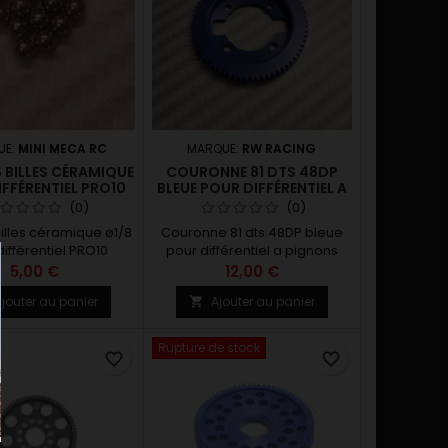
UE:
MINI MECA RC
MARQUE:
RW RACING
6 BILLES CÉRAMIQUE
COURONNE 81 DTS 48DP
FFÉRENTIEL PRO10
BLEUE POUR DIFFÉRENTIEL A
PIGNONS XRAY
(0)
(0)
billes céramique ø1/8
Couronne 81 dts 48DP bleue
ifférentiel PRO10
pour différentiel a pignons
XRAY
5,00 €
12,00 €
jouter au panier
Ajouter au panier

Rupture de stock
favorite_border
favorite_border