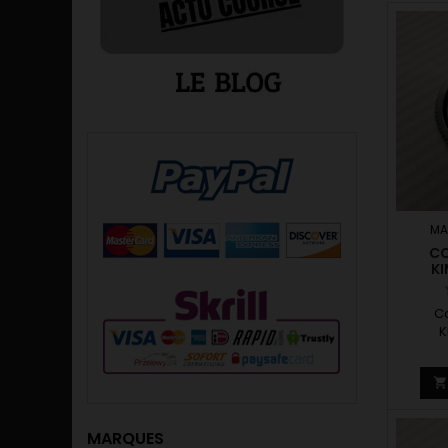
MA
CO
K
C
K
MARQUES