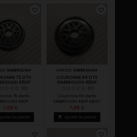
favorite_border
favorite_border
UE:
KIMBROUGH
MARQUE:
KIMBROUGH
RONNE 75 DTS
COURONNE 84 DTS
BROUGH 48DP
KIMBROUGH 48DP
(0)
(0)
ronne 75 dents
Couronne 84 dents
MBROUGH 48DP
KIMBROUGH 48DP KB147
7,00 €
7,00 €
jouter au panier
Ajouter au panier

favorite_border
favorite_border