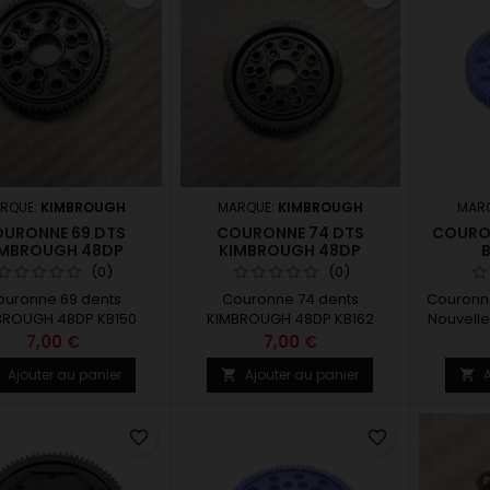
RQUE:
KIMBROUGH
MARQUE:
KIMBROUGH
MAR
URONNE 69 DTS
COURONNE 74 DTS
COURON
IMBROUGH 48DP
KIMBROUGH 48DP
B
(0)
(0)
ouronne 69 dents
Couronne 74 dents
Couronne
BROUGH 48DP KB150
KIMBROUGH 48DP KB162
Nouvelle
monter s
7,00 €
7,00 €
pignon 
Ajouter au panier
Ajouter au panier
A



châssis
équipés 
favorite_border
favorite_border