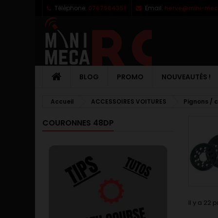
Téléphone:
0767964351
Email:
herve@mini-meca
M
(
C
C
add_circle_outline
((
Vo
No
d'e
BLOG
PROMO
NOUVEAUTÉS !
Accueil
ACCESSOIRES VOITURES
Pignons / 
COURONNES 48DP
Il y a 22 