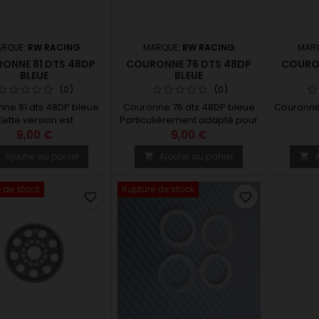
RQUE:
RW RACING
MARQUE:
RW RACING
MAR
ONNE 81 DTS 48DP
COURONNE 76 DTS 48DP
COURON
BLEUE
BLEUE
(0)
(0)
ne 81 dts 48DP bleue
Couronne 76 dts 48DP bleue
Couronne 
ette version est
Particulièrement adapté pour
ommandée pour les
la catégorie STOCK en PRO10
9,00 €
9,00 €
sis PRO10 roulant en
Ajouter au panier
Ajouter au panier
A



catégorie MOD
 de stock
Rupture de stock
favorite_border
favorite_border