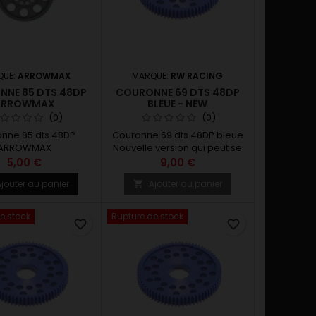
QUE:
ARROWMAX
MARQUE:
RW RACING
NE 85 DTS 48DP
COURONNE 69 DTS 48DP
ARROWMAX
BLEUE - NEW
(0)
(0)
nne 85 dts 48DP
Couronne 69 dts 48DP bleue
ARROWMAX
Nouvelle version qui peut se
monter sur le différentiel a
5,00 €
9,00 €
pignon ROCHE pour tout les
jouter au panier
Ajouter au panier

châssis PRO10 / Formule 1
équipés d'un différentiel a
billes.
e stock
Rupture de stock
favorite_border
favorite_border