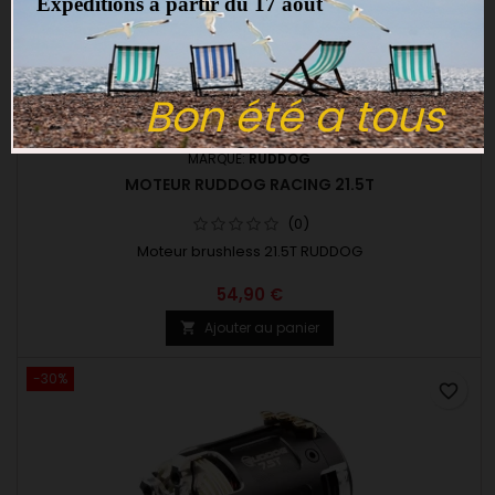
Expéditions a partir du 17 aout
Bon été a tous
MARQUE:
RUDDOG
MOTEUR RUDDOG RACING 21.5T
(0)
Moteur brushless 21.5T RUDDOG
54,90 €
Ajouter au panier

-30%
favorite_border