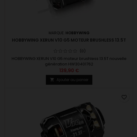
MARQUE:
HOBBYWING
HOBBYWING XERUN V10 G5 MOTEUR BRUSHLESS 13.5T
(0)
HOBBYWING XERUN V10 G5 moteur brushless 13.5T nouvelle
génération HW30401762
139,90 €
Ajouter au panier

favorite_border