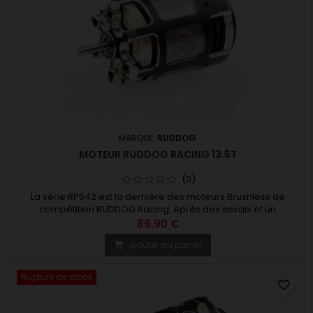
MARQUE:
RUDDOG
MOTEUR RUDDOG RACING 13.5T
(0)
La série RP542 est la dernière des moteurs Brushless de
compétition RUDDOG Racing. Après des essais et un
développement intensifs, des améliorations ont pu être
89,90 €
apportées dans de nombreux domaines par rapport à la
Ajouter au panier

version précédente. Un bobinage améliore le rendement et
la puissance du moteur. en combinaison avec la précision du
sensor, celà augmente la...
Rupture de stock
favorite_border