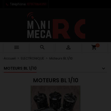
Téléphone:
0767964351
×
×
×
×
Mes listes d'envies
((modalTitle))
Créer une liste d'envies
Connexion
Créer une nouvelle liste
add_circle_outline
((confirmMessage))
Vous devez être connecté pour ajouter des produits
Nom de la liste d'envies
à votre liste d'envies.
((cancelText))
((modalDeleteText))
Annuler
Connexion
0



shopping_cart
Annuler
Créer une liste d'envies
Accueil
ELECTRONIQUE
Moteurs BL 1/10
MOTEURS BL 1/10
MOTEURS BL 1/10