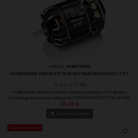
MARQUE:
HOBBYWING
HOBBYWING XERUN V10 G4R MOTEUR BRUSHLESS 17.5T
(0)
HOBBYWING XERUN V10 G4R moteur brushless 17.5T Moteur
homologué pour les catégories TOURING STOCK 17.5T et FWD
125,00 €
Ajouter au panier

Rupture de stock
favorite_border