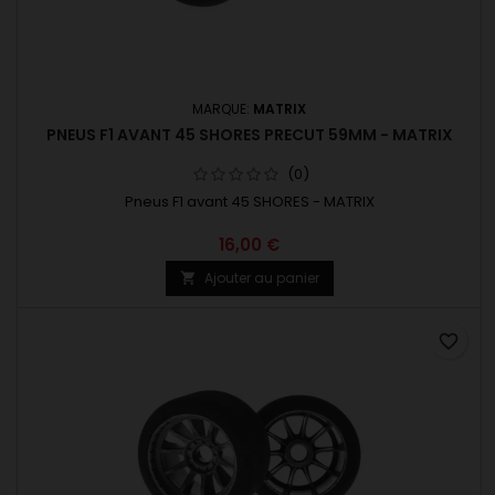
MARQUE:
MATRIX
PNEUS F1 AVANT 45 SHORES PRECUT 59MM - MATRIX
(0)
Pneus F1 avant 45 SHORES - MATRIX
16,00 €
Ajouter au panier

favorite_border