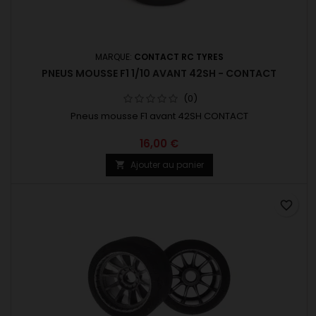
MARQUE:
CONTACT RC TYRES
PNEUS MOUSSE F1 1/10 AVANT 42SH - CONTACT
(0)
Pneus mousse F1 avant 42SH CONTACT
16,00 €
Ajouter au panier

favorite_border