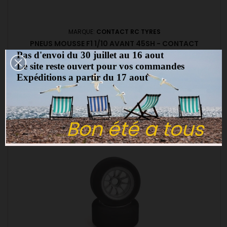
MARQUE:
CONTACT RC TYRES
PNEUS MOUSSE F1 1/10 AVANT 45SH - CONTACT
Pas d'envoi du 30 juillet au 16 aout
(0)
Le site reste ouvert pour vos commandes
Pneus mousse F1 avant 45SH CONTACT
Expéditions a partir du 17 aout
16,00 €
Ajouter au panier

Bon été a tous
favorite_border