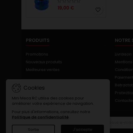
19,00 €
favorite_border
PRODUITS
NOTRE 
Promotions
Livraison
Nouveaux produits
Mentions
Meilleures ventes
Conditions
Paiement
Retractat
Cookies
Protecti
Mini Meca RC utilise des cookies pour
Contact
améliorer votre expérience de navigation.
Pour plus d'informations, consultez notre
Politique de confidentialité
.
LETTRE D'INFORMATIONS
Sortie
J'accepte