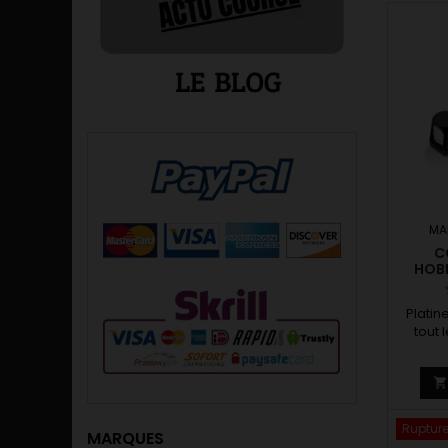
MA
C
HOB
Platin
tout 
gamm
au
Rupture
MARQUES