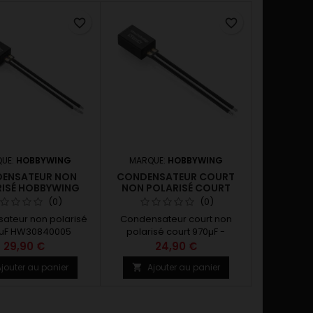
favorite_border
favorite_border
UE:
HOBBYWING
MARQUE:
HOBBYWING
ENSATEUR NON
CONDENSATEUR COURT
ISÉ HOBBYWING
NON POLARISÉ COURT
970ΜF - HOBBYWING
(0)
(0)
ateur non polarisé
Condensateur court non
 µF HW30840005
polarisé court 970µF -
Hobbywing HW30840004
29,90 €
24,90 €
jouter au panier
Ajouter au panier
