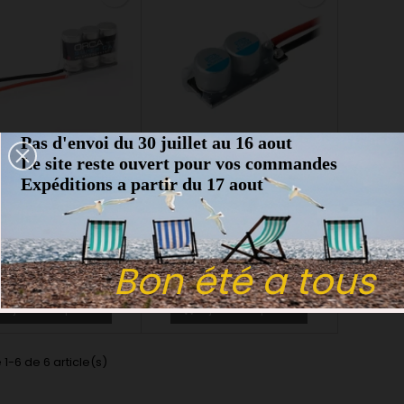
Pas d'envoi du 30 juillet au 16 aout
Le site reste ouvert pour vos commandes
MARQUE:
ORCA
MARQUE:
HOBBYWING
Expéditions a partir du 17 aout
 SUPER CAPACITOR
PLATINE CONDENSATEURS
560ΜF - HOBBYWING
(0)
(0)
a Super capacitor
Platine condensateurs 560µF -
Hobbywing HW86030030
Bon été a tous
24,00 €
8,00 €
Ajouter au panier
Ajouter au panier


 1-6 de 6 article(s)