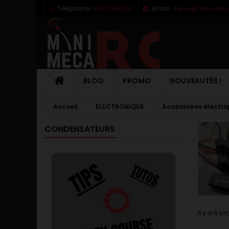
Téléphone:
0767964351
Email:
herve@mini-meca
M
(
C
C
add_circle_outline
((
Vo
No
d'e
BLOG
PROMO
NOUVEAUTÉS !
Accueil
ELECTRONIQUE
Accessoires électri
CONDENSATEURS
Il y a 6 pr