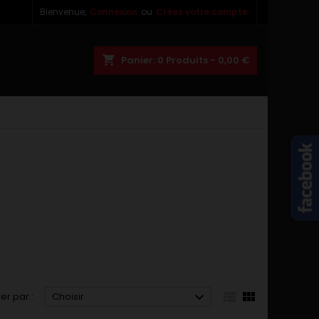
Bienvenue,
Connexion
ou
Créez votre compte
×
×
×
×
shopping_cart
Panier:
0
Produits - 0,00 €
)
n
s



ier par :
Choisir