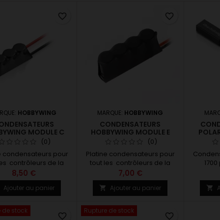
favorite_border
favorite_border
RQUE:
HOBBYWING
MARQUE:
HOBBYWING
MARQ
ONDENSATEURS
CONDENSATEURS
COND
BYWING MODULE C
HOBBYWING MODULE E
POLAR
(0)
(0)
e condensateurs pour
Platine condensateurs pour
Condens
les contrôleurs de la
tout les contrôleurs de la
1700
e HOBBYWING et les
gamme HOBBYWING
8,50 €
7,00 €
tres HW30840009
HW30840000
Ajouter au panier
Ajouter au panier
A



 de stock
Rupture de stock
favorite_border
favorite_border