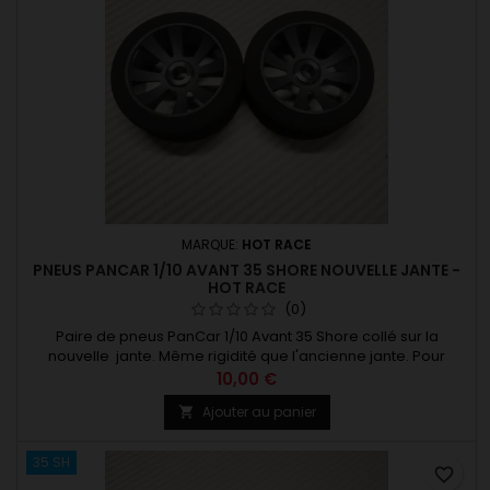
MARQUE:
HOT RACE
PNEUS PANCAR 1/10 AVANT 35 SHORE NOUVELLE JANTE -
HOT RACE
(0)
Paire de pneus PanCar 1/10 Avant 35 Shore collé sur la
nouvelle jante. Même rigidité que l'ancienne jante. Pour
asphalte et moquette. Fixation par écrou M3 Existe en
10,00 €
plusieurs dureté. A lire : info nouvelle jante
Ajouter au panier

35 SH
favorite_border