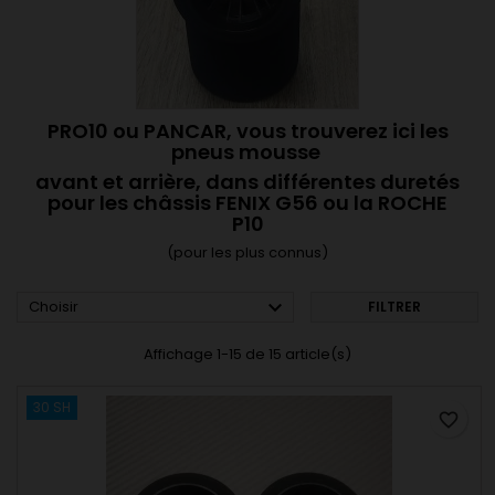
PRO10 ou PANCAR, vous trouverez ici les
pneus mousse
avant et arrière, dans différentes duretés
pour les châssis FENIX G56 ou la ROCHE
P10
(pour les plus connus)

Choisir
FILTRER
Affichage 1-15 de 15 article(s)
30 SH
favorite_border