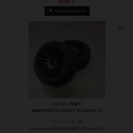
plusieurs dureté.
10,00 €
Ajouter au panier

favorite_border
MARQUE:
ENNETI
ENNETI PRO10 AVANT 32 SHORE T3
(0)
Pneus avant PRO10 ENNETI 35 shore T2