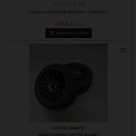
(0)
Pneus avant PRO10 30 shore - CONTACT
7,23 €
8,50 €
Ajouter au panier

favorite_border
MARQUE:
ENNETI
ENNETI UMIDO PRO10 AVANT