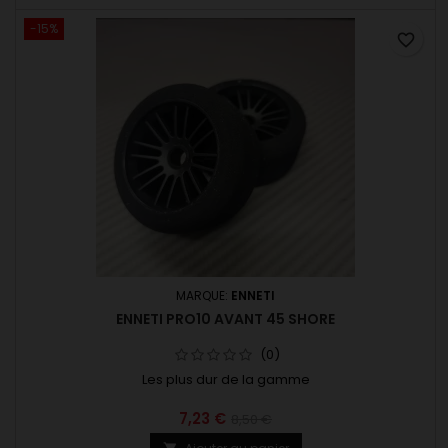
-15%
favorite_border
MARQUE:
ENNETI
ENNETI PRO10 AVANT 45 SHORE
(0)
Les plus dur de la gamme
7,23 €
8,50 €