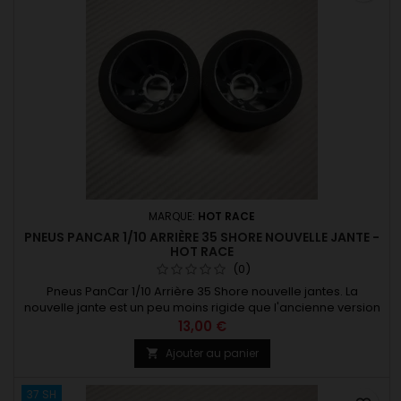
MARQUE:
HOT RACE
PNEUS PANCAR 1/10 ARRIÈRE 35 SHORE NOUVELLE JANTE -
HOT RACE
(0)
Pneus PanCar 1/10 Arrière 35 Shore nouvelle jantes. La
nouvelle jante est un peu moins rigide que l'ancienne version
cela permet une meilleure motricité du train arrière. Pour
13,00 €
asphalte et moquette. Fixation par 4 vis M3x8 Existe en
Ajouter au panier

plusieurs dureté. A lire : info nouvelle jante
37 SH