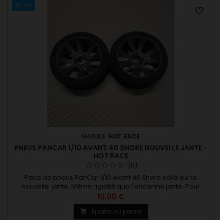
40 SH
favorite_border
MARQUE:
HOT RACE
PNEUS PANCAR 1/10 AVANT 40 SHORE NOUVELLE JANTE -
HOT RACE
(0)
Paire de pneus PanCar 1/10 Avant 40 Shore collé sur la
nouvelle jante. Même rigidité que l'ancienne jante. Pour
asphalte et moquette. Fixation par écrou M3 Existe en
10,00 €
plusieurs dureté. A lire : info nouvelle jante
Ajouter au panier
