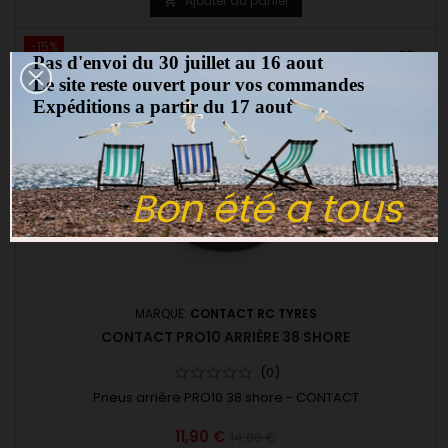
Ajouter au panier

-15%
favorite_border
Pas d'envoi du 30 juillet au 16 aout
Le site reste ouvert pour vos commandes
Expéditions a partir du 17 aout
Bon été a tous
MARQUE:
CONTACT RC TYRES
CONTACT PRO10 ARRIÈRE 38 SHORE
(0)
Pneus arrière PRO10 38 shore - CONTACT
11,90 €
14,00 €