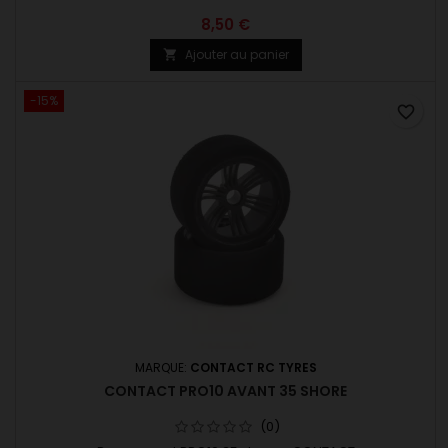
8,50 €
Ajouter au panier

-15%
favorite_border
MARQUE:
CONTACT RC TYRES
CONTACT PRO10 AVANT 35 SHORE
(0)