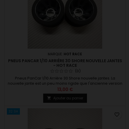
MARQUE:
HOT RACE
PNEUS PANCAR 1/10 ARRIÈRE 30 SHORE NOUVELLE JANTES
- HOT RACE
(0)
Pneus PanCar 1/10 Arrière 30 Shore nouvelle jantes. La
nouvelle jante est un peu moins rigide que l'ancienne version
cela permet une meilleure motricité du train arrière. Pour
13,00 €
asphalte et moquette. Fixation par 4 vis M3x8 Existe en
Ajouter au panier

plusieurs dureté. infos nouvelle jante
32 SH
favorite_border