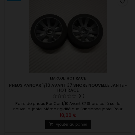
favorite_border
MARQUE:
HOT RACE
PNEUS PANCAR 1/10 AVANT 37 SHORE NOUVELLE JANTE -
HOT RACE
(0)
Paire de pneus PanCar 1/10 Avant 37 Shore collé sur la
nouvelle jante. Même rigidité que l'ancienne jante. Pour
asphalte et moquette. Fixation par écrou M3 Existe en
10,00 €
plusieurs dureté. A lire : info nouvelle jante
Ajouter au panier
