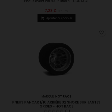
Pneus avant PRO10 35 shore - CONTACT
7,23 €
8,50 €
Ajouter au panier

favorite_border
MARQUE:
HOT RACE
PNEUS PANCAR 1/10 ARRIÈRE 32 SHORE SUR JANTES
GRISES - HOT RACE
(0)