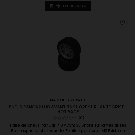
Ajouter au panier

favorite_border
MARQUE:
HOT RACE
PNEUS PANCAR 1/10 AVANT 35 SHORE SUR JANTE GRISE -
HOT RACE
(0)
Paire de pneus PanCar 1/10 Avant 35 Shore sur jantes grises
Pour asphalte et moquette. Fixation par écrou M3 Existe en