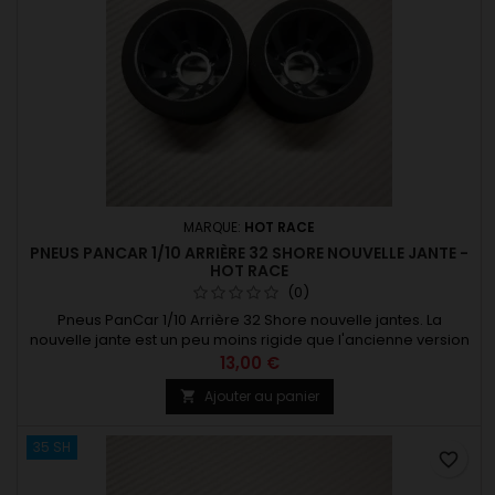
MARQUE:
HOT RACE
PNEUS PANCAR 1/10 ARRIÈRE 32 SHORE NOUVELLE JANTE -
HOT RACE
(0)
Pneus PanCar 1/10 Arrière 32 Shore nouvelle jantes. La
nouvelle jante est un peu moins rigide que l'ancienne version
cela permet une meilleure motricité du train arrière. Pour
13,00 €
asphalte et moquette. Fixation par 4 vis M3x8 Existe en
Ajouter au panier

plusieurs dureté. A lire : info nouvelle jante
35 SH
favorite_border