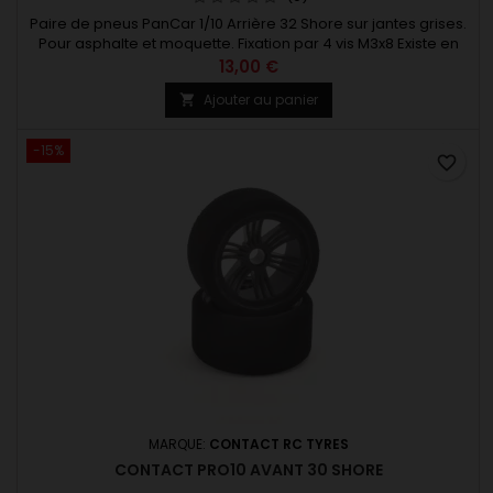
Paire de pneus PanCar 1/10 Arrière 32 Shore sur jantes grises.
Pour asphalte et moquette. Fixation par 4 vis M3x8 Existe en
plusieurs dureté.
13,00 €
Ajouter au panier

-15%
favorite_border
MARQUE:
CONTACT RC TYRES
CONTACT PRO10 AVANT 30 SHORE