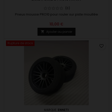
(0)
Pneus mousse PRO10 pour rouler sur piste mouillée
10,00 €
Ajouter au panier

Rupture de stock
favorite_border
MARQUE:
ENNETI