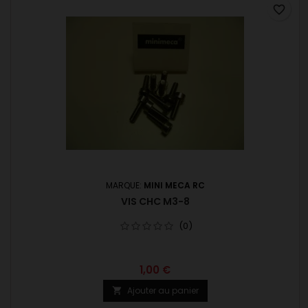
favorite_border
MARQUE:
MINI MECA RC
VIS CHC M3-8
(0)
1,00 €
Ajouter au panier
