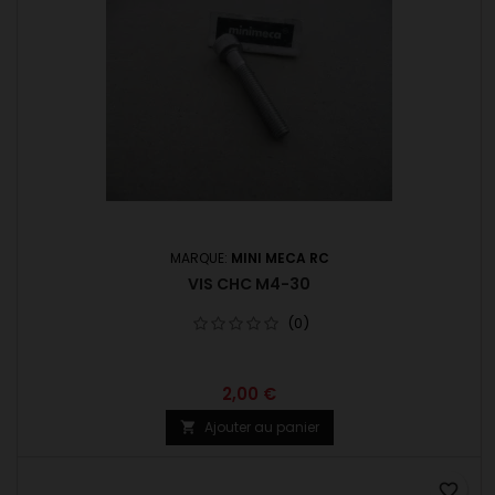
MARQUE:
MINI MECA RC
VIS CHC M4-30
(0)
2,00 €
Ajouter au panier

favorite_border