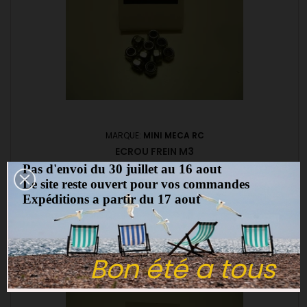
MARQUE:
MINI MECA RC
ECROU FREIN M3
Pas d'envoi du 30 juillet au 16 aout
(0)
Le site reste ouvert pour vos commandes
Expéditions a partir du 17 aout
1,00 €
Ajouter au panier

Bon été a tous
favorite_border