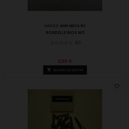
MARQUE:
MINI MECA RC
RONDELLE INOX M3
(0)
0,50 €
Ajouter au panier

favorite_border