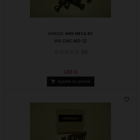
MARQUE:
MINI MECA RC
VIS CHC M3-12
(0)
1,00 €
Ajouter au panier

favorite_border