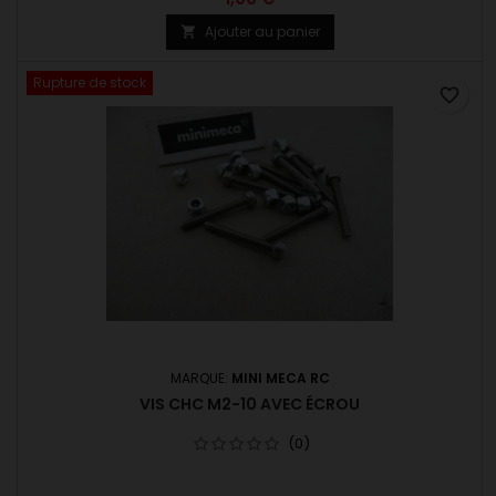
Ajouter au panier

Rupture de stock
favorite_border
MARQUE:
MINI MECA RC
VIS CHC M2-10 AVEC ÉCROU
(0)