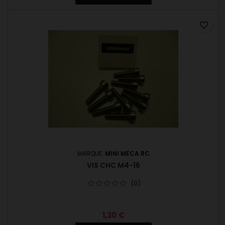
favorite_border
MARQUE:
MINI MECA RC
VIS CHC M4-16
(0)
1,30 €