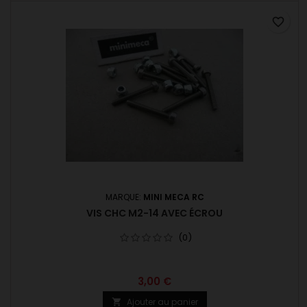
favorite_border
MARQUE:
MINI MECA RC
VIS CHC M2-14 AVEC ÉCROU
(0)
3,00 €
Ajouter au panier
