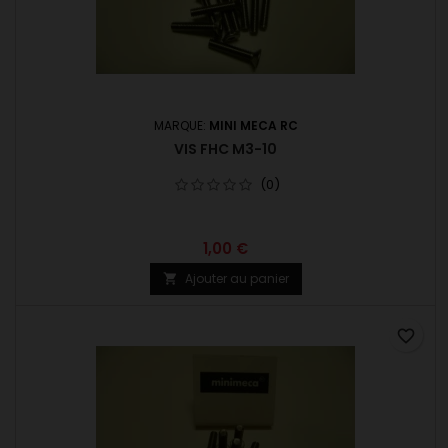
MARQUE:
MINI MECA RC
VIS FHC M3-10
(0)
1,00 €
Ajouter au panier

favorite_border