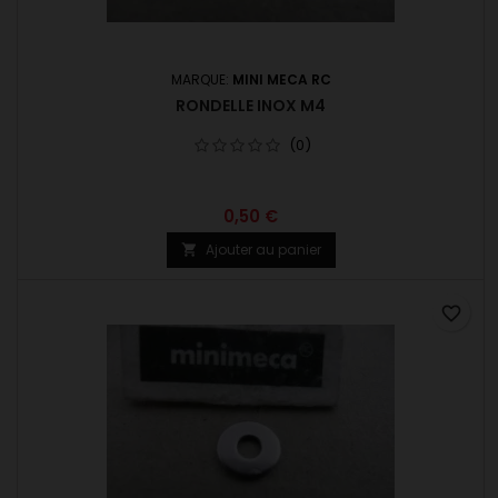
MARQUE:
MINI MECA RC
RONDELLE INOX M4
(0)
0,50 €
Ajouter au panier

favorite_border