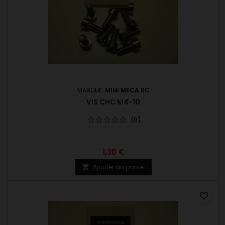
MARQUE:
MINI MECA RC
VIS CHC M4-10
(0)
1,30 €
Ajouter au panier

favorite_border