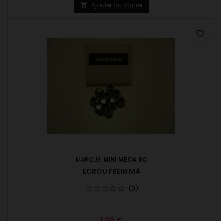
Ajouter au panier

favorite_border
MARQUE:
MINI MECA RC
ECROU FREIN M4
(0)
1,00 €