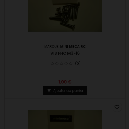
MARQUE:
MINI MECA RC
VIS FHC M3-16
(0)
1,00 €
Ajouter au panier

favorite_border