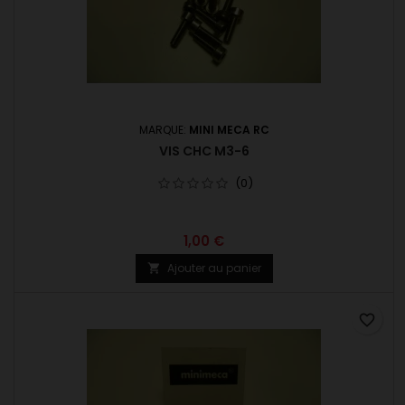
MARQUE:
MINI MECA RC
VIS CHC M3-6
(0)
1,00 €
Ajouter au panier

favorite_border