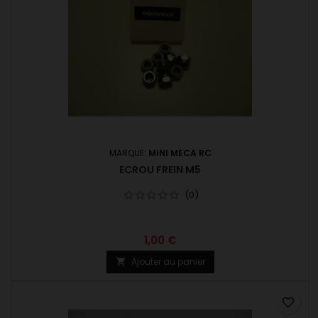
MARQUE:
MINI MECA RC
ECROU FREIN M5
(0)
1,00 €
Ajouter au panier

favorite_border