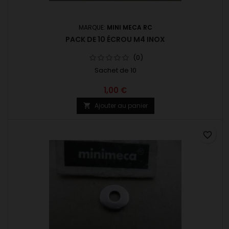
MARQUE:
MINI MECA RC
PACK DE 10 ÉCROU M4 INOX
(0)
Sachet de 10
1,00 €
Ajouter au panier

favorite_border