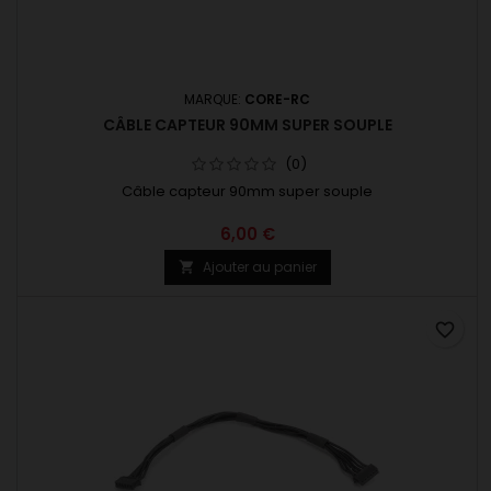
MARQUE:
CORE-RC
CÂBLE CAPTEUR 90MM SUPER SOUPLE
(0)
Câble capteur 90mm super souple
6,00 €
Ajouter au panier

favorite_border