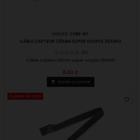
MARQUE:
CORE-RC
CÂBLE CAPTEUR 125MM SUPER SOUPLE 26AWG
(0)
Câble capteur 125mm super souple 26AWG
6,00 €
Ajouter au panier

Rupture de stock
favorite_border