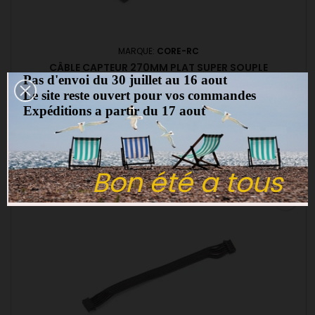
MARQUE:
CORE-RC
CÂBLE CAPTEUR 270MM PLAT SUPER SOUPLE
Pas d'envoi du 30 juillet au 16 aout
(0)
Le site reste ouvert pour vos commandes
Câble capteur 270mm plat super souple
Expéditions a partir du 17 aout
6,00 €
Ajouter au panier

Bon été a tous
favorite_border