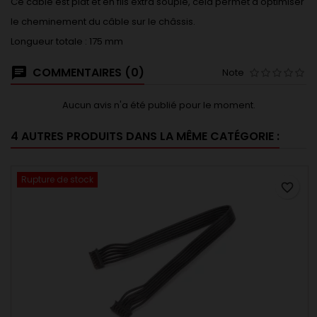
Ce câble est plat et en fils extra souple, cela permet d'optimiser
le cheminement du câble sur le châssis.
Longueur totale : 175 mm
COMMENTAIRES (0)
Note
Aucun avis n'a été publié pour le moment.
4 AUTRES PRODUITS DANS LA MÊME CATÉGORIE :
Rupture de stock
favorite_border