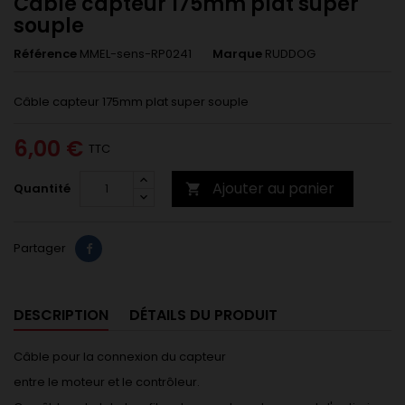
Câble capteur 175mm plat super
souple
Référence
MMEL-sens-RP0241
Marque
RUDDOG
Câble capteur 175mm plat super souple
6,00 €
TTC
Ajouter au panier
Quantité

Partager
DESCRIPTION
DÉTAILS DU PRODUIT
Câble pour la connexion du capteur
entre le moteur et le contrôleur.