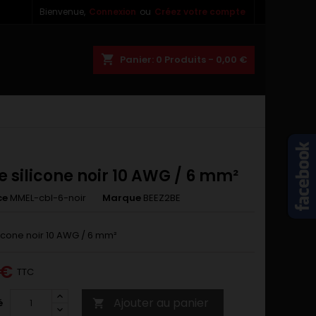
Bienvenue,
Connexion
ou
Créez votre compte
×
×
×
shopping_cart
Panier:
0
Produits - 0,00 €
n
s
 silicone noir 10 AWG / 6 mm²
ce
MMEL-cbl-6-noir
Marque
BEEZ2BE
licone noir 10 AWG / 6 mm²
 €
TTC
Ajouter au panier
é
