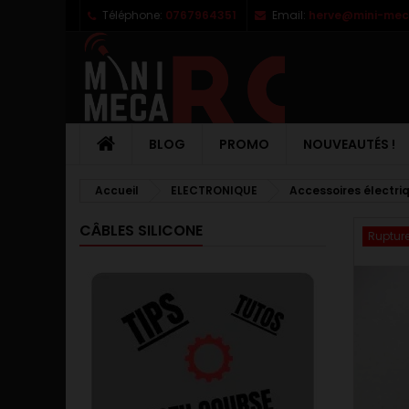
Téléphone:
0767964351
Email:
herve@mini-meca
M
C
C
add_circle_outline
Vo
No
d'e
BLOG
PROMO
NOUVEAUTÉS !
Accueil
ELECTRONIQUE
Accessoires électri
CÂBLES SILICONE
Rupture