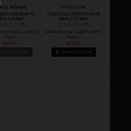
RQUE:
RUDDOG
MARQUE:
YUKI
SILICONE NOIR 14
CÂBLE SILICONE ROUGE 16
WG 2.5 MM²
AWG / 1.5 MM²
(0)
(0)
icone noir 14 AWG 2.5
Câble silicone rouge 16 AWG /
mm²
1.5 mm²
5,00 €
4,00 €
jouter au panier
Ajouter au panier
