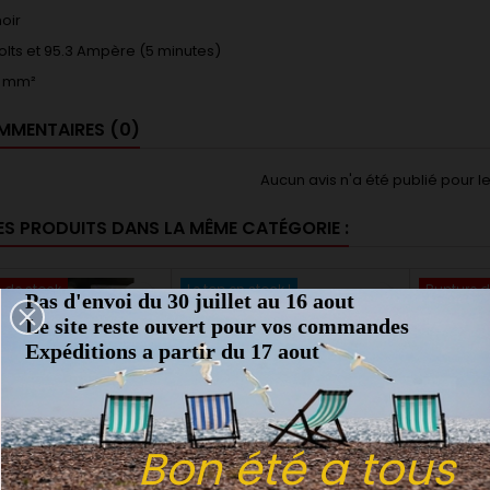
oir
olts et 95.3 Ampère (5 minutes)
6 mm²
MENTAIRES (0)
Aucun avis n'a été publié pour 
ES PRODUITS DANS LA MÊME CATÉGORIE :
 de stock
Le top en stock !
Rupture d
Pas d'envoi du 30 juillet au 16 aout
favorite_border
favorite_border
Le site reste ouvert pour vos commandes
Expéditions a partir du 17 aout
Bon été a tous