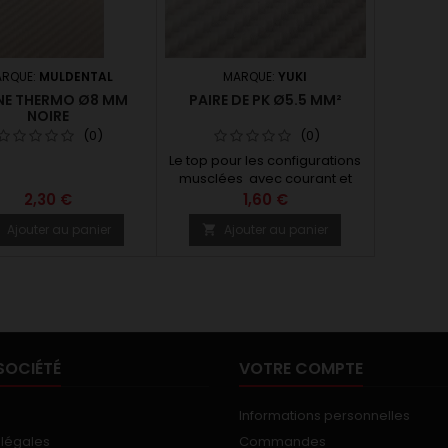
RQUE:
MULDENTAL
MARQUE:
YUKI
NE THERMO Ø8 MM
PAIRE DE PK Ø5.5 MM²
NOIRE
(0)
(0)
Le top pour les configurations
musclées avec courant et
ampères élevés (150A ) Les PK
2,30 €
1,60 €
5.5mm peuvent être utilisées
Ajouter au panier
Ajouter au panier


pour les accus ou pour le
moteur / controleur *****
vendu par paire (mâle +
femelle ) ****
SOCIÉTÉ
VOTRE COMPTE
Informations personnelles
 légales
Commandes