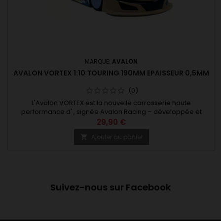
MARQUE:
AVALON
AVALON VORTEX 1:10 TOURING 190MM EPAISSEUR 0,5MM
(0)
L'Avalon VORTEX est la nouvelle carrosserie haute
performance d' , signée Avalon Racing – développée et
fabriquée en Allemagne, spécialement pour la course de
29,90 €
voitures de tourisme à l'échelle 1/10. Conçue à l'aide de la
Ajouter au panier

technologie CAO 3D la plus moderne et perfectionnée grâce
à des essais approfondis menés par différents pilotes sur
divers circuits la...
Suivez-nous sur Facebook