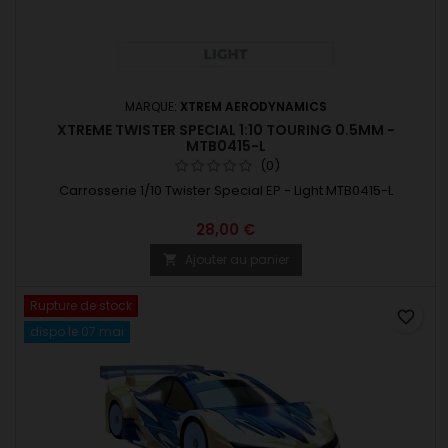
MARQUE:
XTREM AERODYNAMICS
XTREME TWISTER SPECIAL 1:10 TOURING 0.5MM -
MTB0415-L
(0)
Carrosserie 1/10 Twister Special EP - Light MTB0415-L
28,00 €
Ajouter au panier

Rupture de stock
favorite_border
dispo le 07 mai