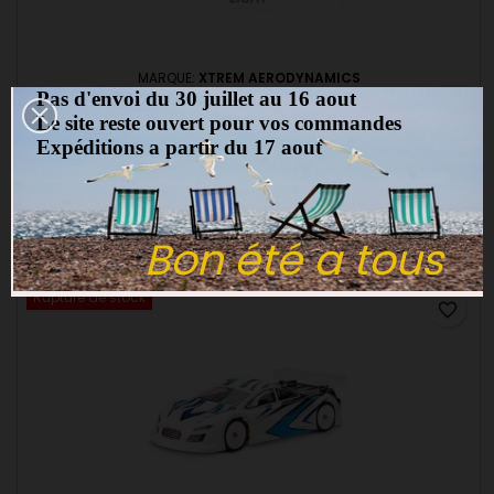
MARQUE:
XTREM AERODYNAMICS
Pas d'envoi du 30 juillet au 16 aout
XTREME TWISTER 1:10 TOURING CARROSSERIE (190MM)
0,5MM - MTB0413-L
Le site reste ouvert pour vos commandes
(0)
Expéditions a partir du 17 aout
Carrosserie 1/10 Twister EP - Light MTB0413-L
28,00 €
Bon été a tous
Ajouter au panier

Rupture de stock
favorite_border