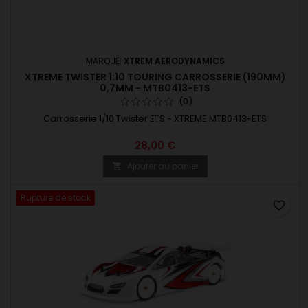
MARQUE:
XTREM AERODYNAMICS
XTREME TWISTER 1:10 TOURING CARROSSERIE (190MM)
0,7MM - MTB0413-ETS
(0)
Carrosserie 1/10 Twister ETS - XTREME MTB0413-ETS
28,00 €
Ajouter au panier

Rupture de stock
favorite_border