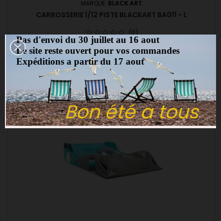
MARQUE:
BLACK ART
CARROSSERIE 1/12 PISTE BLACKART BA011 - L
(0)
Pas d'envoi du 30 juillet au 16 aout
Carrosserie 1/12 Piste BLACKART BA011 La nouvelle bombe du
Le site reste ouvert pour vos commandes
célèbre fabricant !!
Expéditions a partir du 17 aout
21,00 €
Ajouter au panier

Dispo le 26-01-26
Bon été a tous
favorite_border