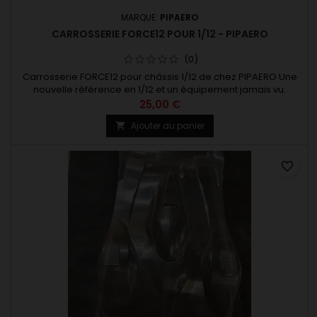
MARQUE:
PIPAERO
CARROSSERIE FORCE12 POUR 1/12 - PIPAERO
(0)
Carrosserie FORCE12 pour châssis 1/12 de chez PIPAERO Une
nouvelle référence en 1/12 et un équipement jamais vu.
Homologuée EFRA Lexan de 0.5 mm cache vitre pour peinture
25,00 €
autocollants mini renforts a coller
Ajouter au panier

favorite_border