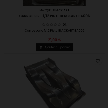
MARQUE:
BLACK ART
CARROSSERIE 1/12 PISTE BLACKART BA006
(0)
Carrosserie 1/12 Piste BLACKART BA006
21,00 €
Ajouter au panier

favorite_border