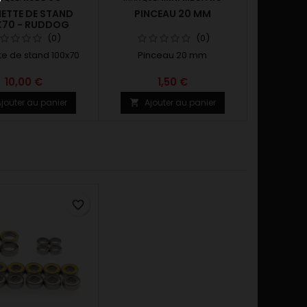
IETTE DE STAND
PINCEAU 20 MM
X70 - RUDDOG
(0)
(0)
te de stand 100x70
Pinceau 20 mm
10,00 €
1,50 €
jouter au panier
Ajouter au panier

favorite_border