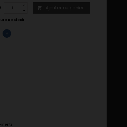
Ajouter au panier
é

ure de stock
lements