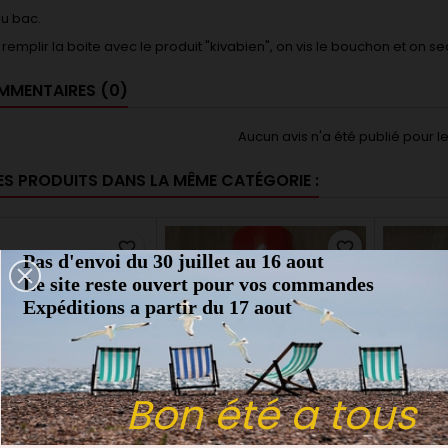
du bac.
de remplir la boite avec le produit "kivabien", on vis le bouchon et on se
MENTAIRES (0)
Aucun avis n'a été publié pour 
ES PRODUITS DANS LA MÊME CATÉGORIE :
favorite_border
favorite_border
Pas d'envoi du 30 juillet au 16 aout
Le site reste ouvert pour vos commandes
Expéditions a partir du 17 aout
Bon été a tous
MARQUE:
RUDDOG
MARQUE:
MINI MECA RC
MA