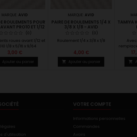
MARQUE:
AVID
MARQUE:
AVID
MA
DE ROULEMENTS POUR
PAIRE DE ROULEMENTS 1/4 X
TAMIYA 
AVANT PRO10 ET 1/12
3/8 X 1/8 - AVID
(0)
(0)
nts roues avant 1/12 et
Roulement 1/4 x 3/8 x 1/8
Avec 
10 1/8 x 5/16 x 9/64
remplace
bronze e
3,00 €
4,00 €
17
châssis 
Ajouter au panier
Ajouter au panier
A



Améliorati
libre.
SOCIÉTÉ
VOTRE COMPTE
Informations personnelles
 légales
Commandes
 d'utilisation
Avoirs