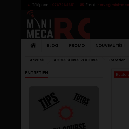
Téléphone:
0767964351
Email:
herve@mini-meca
M
C
C
add_circle_outline
Vo
No
d'e
BLOG
PROMO
NOUVEAUTÉS !
Accueil
ACCESSOIRES VOITURES
Entretien
ENTRETIEN
Rupture