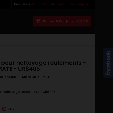
Bienvenue,
Connexion
ou
Créez votre compte
×
×
×
shopping_cart
Panier:
0
Produits - 0,00 €
n
s
e pour nettoyage roulements -
MATE - UR8405
ce
UR8405
Marque
ULTIMATE
ur nettoyage roulements - UR8405
0 €
TTC