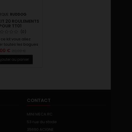
RQUE:
RUDDOG
KIT 20 ROULEMENTS
POUR TT01
(0)
ce kit vous allez
r toutes les bagues
t plastique de votre
,00 €
20,00 €
par des roulements.
jouter au panier
on du jeu, de la roue
...des perfs quoi !!
CONTACT
MINI MECA RC
53 rue du stade
35690 ACIGNE