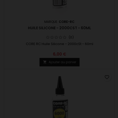
MARQUE:
CORE-RC
HUILE SILICONE - 2000CST - 60ML
(0)
CORE RC Huile Silicone - 2000cSt - 60ml
6,00 €
Ajouter au panier

favorite_border