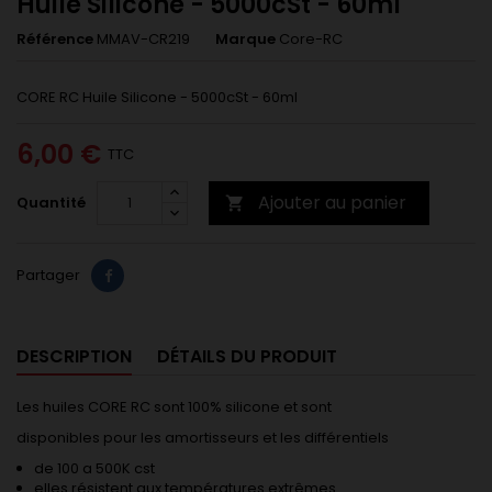
Huile Silicone - 5000cSt - 60ml
Référence
MMAV-CR219
Marque
Core-RC
CORE RC Huile Silicone - 5000cSt - 60ml
6,00 €
TTC
Ajouter au panier
Quantité

Partager
DESCRIPTION
DÉTAILS DU PRODUIT
Les huiles CORE RC sont 100% silicone et sont
disponibles pour les amortisseurs et les différentiels
de 100 a 500K cst
elles résistent aux températures extrêmes