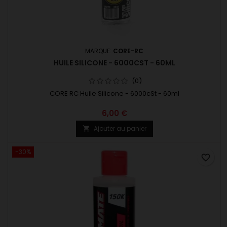
MARQUE:
CORE-RC
HUILE SILICONE - 6000CST - 60ML
(0)
CORE RC Huile Silicone - 6000cSt - 60ml
6,00 €
Ajouter au panier

-30%
favorite_border