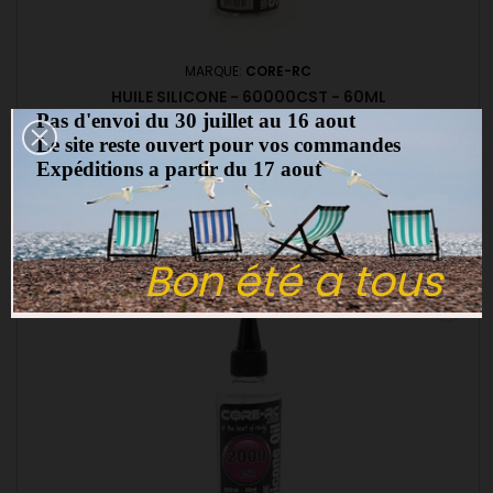
MARQUE:
CORE-RC
HUILE SILICONE - 60000CST - 60ML
Pas d'envoi du 30 juillet au 16 aout
(0)
Le site reste ouvert pour vos commandes
CORE RC Huile Silicone - 60000cSt - 60ml
Expéditions a partir du 17 aout
7,00 €
Ajouter au panier

Bon été a tous
favorite_border