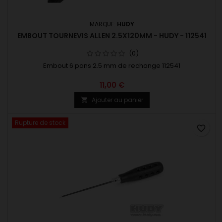
MARQUE:
HUDY
EMBOUT TOURNEVIS ALLEN 2.5X120MM - HUDY - 112541
(0)
Embout 6 pans 2.5 mm de rechange 112541
11,00 €
Ajouter au panier

Rupture de stock
favorite_border