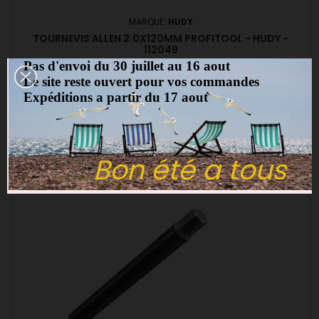
MARQUE:
HUDY
TOURNEVIS ALLEN 2.0X120MM PROFITOOL - HUDY -
112049
(0)
Pas d'envoi du 30 juillet au 16 aout
Le site reste ouvert pour vos commandes
Tournevis Allen 2.0x120mm PROFITOOL - 112049
Expéditions a partir du 17 aout
15,00 €
Ajouter au panier

Bon été a tous
favorite_border