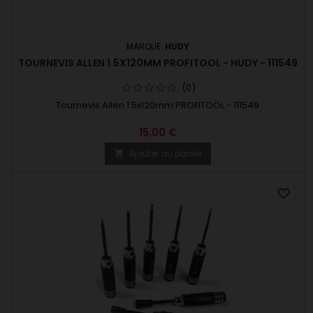
MARQUE:
HUDY
TOURNEVIS ALLEN 1.5X120MM PROFITOOL - HUDY - 111549
(0)
Tournevis Allen 1.5x120mm PROFITOOL - 111549
15,00 €
Ajouter au panier

favorite_border