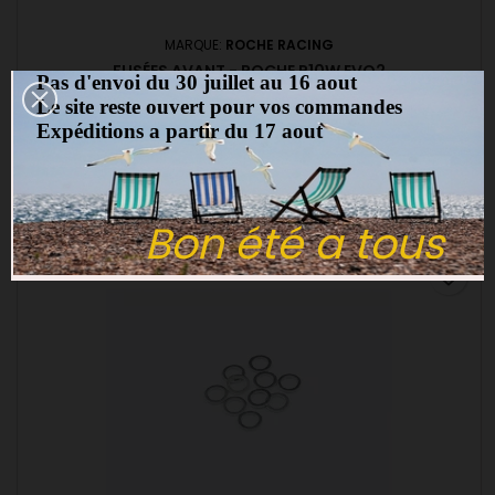
MARQUE:
ROCHE RACING
FUSÉES AVANT - ROCHE P10W EVO2
Pas d'envoi du 30 juillet au 16 aout
Le site reste ouvert pour vos commandes
(0)
Expéditions a partir du 17 aout
Fusées avant ROCHE P10W ROCHE 340073
6,00 €
Ajouter au panier

Bon été a tous
Rupture de stock
favorite_border