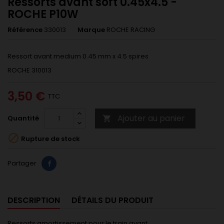
Ressorts avant soft 0.45x4.5 -
ROCHE P10W
Référence
330013
Marque
ROCHE RACING
Ressort avant medium 0.45 mm x 4.5 spires
ROCHE 310013
3,50 €
TTC
Ajouter au panier
Quantité


Rupture de stock
Partager
DESCRIPTION
DÉTAILS DU PRODUIT
Ressorts amortissement pour le train avant.