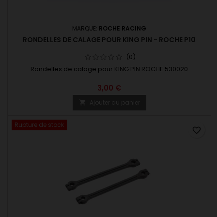
MARQUE:
ROCHE RACING
RONDELLES DE CALAGE POUR KING PIN - ROCHE P10
(0)
Rondelles de calage pour KING PIN ROCHE 530020
3,00 €
Ajouter au panier

Rupture de stock
favorite_border