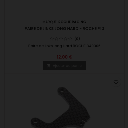
MARQUE:
ROCHE RACING
PAIRE DE LINKS LONG HARD - ROCHE P10
(0)
Paire de links long Hard ROCHE 340306
12,00 €
Ajouter au panier

favorite_border