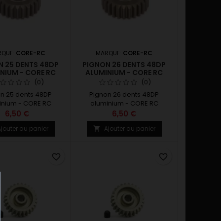
RQUE:
CORE-RC
MARQUE:
CORE-RC
N 25 DENTS 48DP
PIGNON 26 DENTS 48DP
NIUM - CORE RC
ALUMINIUM - CORE RC
(0)
(0)
n 25 dents 48DP
Pignon 26 dents 48DP
inium - CORE RC
aluminium - CORE RC
6,50 €
6,50 €
jouter au panier
Ajouter au panier

favorite_border
favorite_border