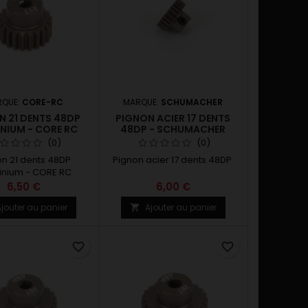
RQUE:
CORE-RC
MARQUE:
SCHUMACHER
N 21 DENTS 48DP
PIGNON ACIER 17 DENTS
NIUM - CORE RC
48DP - SCHUMACHER
(0)
(0)
on 21 dents 48DP
Pignon acier 17 dents 48DP
inium - CORE RC
6,50 €
6,00 €
jouter au panier
Ajouter au panier

favorite_border
favorite_border