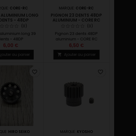
RQUE:
CORE-RC
MARQUE:
CORE-RC
 ALUMINIUM LONG
PIGNON 23 DENTS 48DP
DENTS - 48DP
ALUMINIUM - CORE RC
(0)
(0)
aluminium long 39
Pignon 23 dents 48DP
ents - 48DP
aluminium - CORE RC
6,00 €
6,50 €
jouter au panier
Ajouter au panier

favorite_border
favorite_border
QUE:
HIRO SEIKO
MARQUE:
KYOSHO