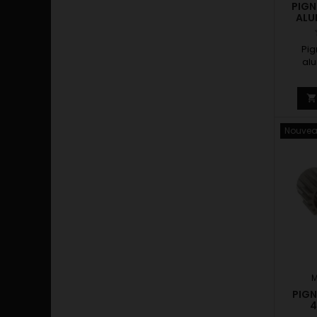
PIGN
ALU
Pig
al
Nouve
M
PIGN
4