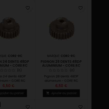
favorite_border
favorite_border
RQUE:
CORE-RC
MARQUE:
CORE-RC
N 24 DENTS 48DP
PIGNON 28 DENTS 48DP
NIUM - CORE RC
ALUMINIUM - CORE RC
(0)
(0)
n 24 dents 48DP
Pignon 28 dents 48DP
inium - CORE RC
aluminium - CORE RC
6,50 €
6,50 €
jouter au panier
Ajouter au panier

favorite_border
favorite_border