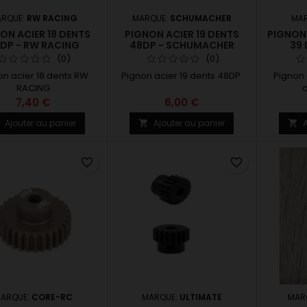
RQUE:
RW RACING
MARQUE:
SCHUMACHER
MA
ON ACIER 18 DENTS
PIGNON ACIER 19 DENTS
PIGNON
DP - RW RACING
48DP - SCHUMACHER
39 
(0)
(0)
on acier 18 dents RW
Pignon acier 19 dents 48DP
Pignon 
RACING
d
7,40 €
6,00 €
Ajouter au panier
Ajouter au panier
A



favorite_border
favorite_border
ARQUE:
CORE-RC
MARQUE:
ULTIMATE
MAR