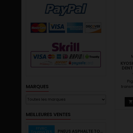
KYOSH
DENT
Pi
MARQUES
trans
axe mo
de de
dent
MEILLEURES VENTES
FFVRC
PNEUS ASPHALTE TOURING D40 COLLÉS SUR JANTE - SWEEP
Touring 13.5