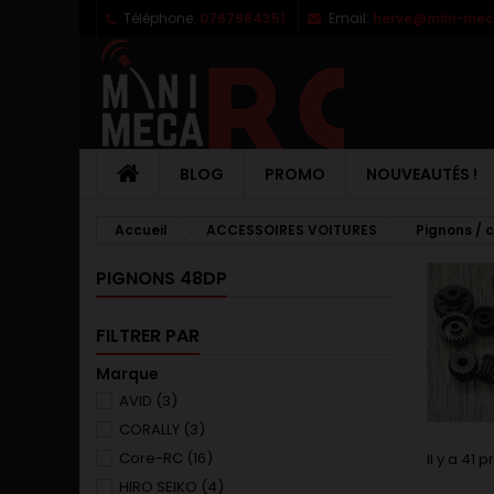
Téléphone:
0767964351
Email:
herve@mini-meca
M
(
C
C
add_circle_outline
((
Vo
No
d'e
BLOG
PROMO
NOUVEAUTÉS !
Accueil
ACCESSOIRES VOITURES
Pignons / 
PIGNONS 48DP
FILTRER PAR
Marque
AVID
(3)
CORALLY
(3)
Core-RC
(16)
Il y a 41 p
HIRO SEIKO
(4)