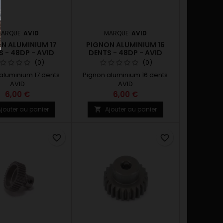
ARQUE:
AVID
MARQUE:
AVID
N ALUMINIUM 17
PIGNON ALUMINIUM 16
 - 48DP - AVID
DENTS - 48DP - AVID
(0)
(0)
aluminium 17 dents
Pignon aluminium 16 dents
AVID
AVID
6,00 €
6,00 €
jouter au panier
Ajouter au panier

favorite_border
favorite_border