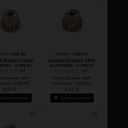
RQUE:
CORE-RC
MARQUE:
CORE-RC
N 18 DENTS 48DP
PIGNON 19 DENTS 48DP
NIUM - CORE RC
ALUMINIUM - CORE RC
(0)
(0)
on 18 dents 48DP
Pignon 19 dents 48DP
inium - CORE RC
aluminium - CORE RC
6,50 €
6,50 €
jouter au panier
Ajouter au panier

favorite_border
favorite_border