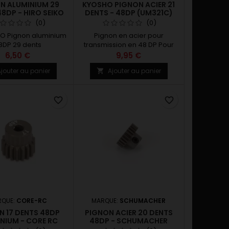
N ALUMINIUM 29
KYOSHO PIGNON ACIER 21
8DP - HIRO SEIKO
DENTS - 48DP (UM321C)
(0)
(0)
KO Pignon aluminium
Pignon en acier pour
8DP 29 dents
transmission en 48 DP Pour
axe moteur ø3.2 mm Nombre
6,50 €
9,95 €
de dents = 21 Largeur des
jouter au panier
Ajouter au panier

dents = 6.5 mm Longueur
totale = 11.5 mm
favorite_border
favorite_border
RQUE:
CORE-RC
MARQUE:
SCHUMACHER
N 17 DENTS 48DP
PIGNON ACIER 20 DENTS
NIUM - CORE RC
48DP - SCHUMACHER