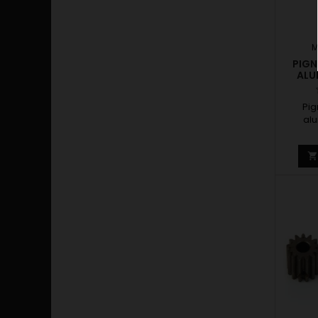
M
PIGN
ALU
Pig
al