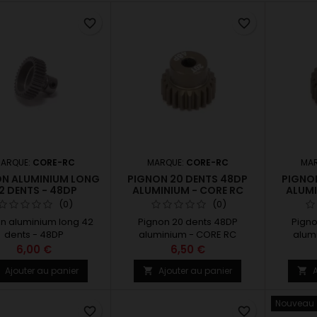
favorite_border
favorite_border
ARQUE:
CORE-RC
MARQUE:
CORE-RC
MA
N ALUMINIUM LONG
PIGNON 20 DENTS 48DP
PIGNO
2 DENTS - 48DP
ALUMINIUM - CORE RC
ALUMI
(0)
(0)
n aluminium long 42
Pignon 20 dents 48DP
Pigno
dents - 48DP
aluminium - CORE RC
alum
6,00 €
6,50 €
Ajouter au panier
Ajouter au panier
A



Nouveau
favorite_border
favorite_border