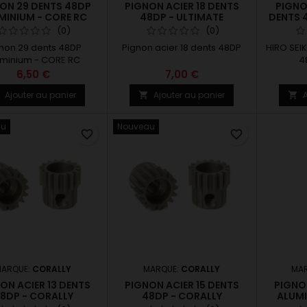
ON 29 DENTS 48DP
PIGNON ACIER 18 DENTS
PIGNO
MINIUM - CORE RC
48DP - ULTIMATE
DENTS 4
(0)
(0)
non 29 dents 48DP
Pignon acier 18 dents 48DP
HIRO SEI
uminium - CORE RC
4
6,50 €
7,00 €
Ajouter au panier
Ajouter au panier
A



au
Nouveau
favorite_border
favorite_border
ARQUE:
CORALLY
MARQUE:
CORALLY
MA
ON ACIER 13 DENTS
PIGNON ACIER 15 DENTS
PIGNO
8DP - CORALLY
48DP - CORALLY
ALUMI