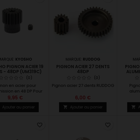
MARQUE:
KYOSHO
MARQUE:
RUDDOG
MA
O PIGNON ACIER 19
PIGNON ACIER 27 DENTS
PIGNO
S - 48DP (UM319C)
48DP
ALUMI
(0)
(0)
gnon en acier pour
Pignon acier 27 dents RUDDOG
Pign
mission en 48 DP Pour
alum
teur ø3.2 mm Nombre
9,95 €
6,00 €
nts = 19 Largeur des
Ajouter au panier
Ajouter au panier
A



s = 6.5 mm Longueur
totale = 11.5 mm
favorite_border
favorite_border