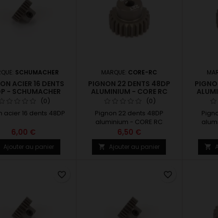
QUE:
SCHUMACHER
MARQUE:
CORE-RC
MA
ON ACIER 16 DENTS
PIGNON 22 DENTS 48DP
PIGNO
P - SCHUMACHER
ALUMINIUM - CORE RC
ALUMI
(0)
(0)
n acier 16 dents 48DP
Pignon 22 dents 48DP
Pign
aluminium - CORE RC
alum
6,00 €
6,50 €
Ajouter au panier
Ajouter au panier
A



favorite_border
favorite_border