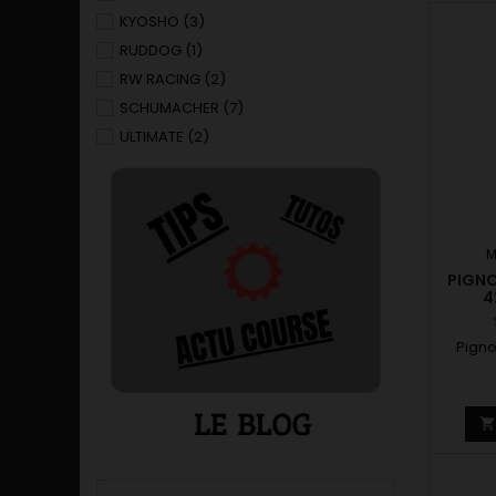
KYOSHO
(3)
RUDDOG
(1)
RW RACING
(2)
SCHUMACHER
(7)
ULTIMATE
(2)
M
PIGNO
4
Pigno