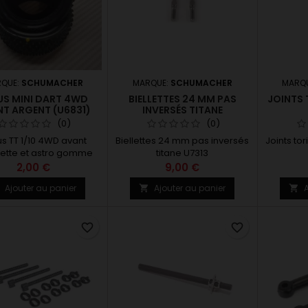
QUE:
SCHUMACHER
MARQUE:
SCHUMACHER
MARQ
US MINI DART 4WD
BIELLETTES 24 MM PAS
JOINTS 
T ARGENT (U6831)
INVERSÉS TITANE
(0)
(0)
s TT 1/10 4WD avant
Biellettes 24 mm pas inversés
Joints to
tte et astro gomme
titane U7313
argent 1 paire
2,00 €
9,00 €
Ajouter au panier
Ajouter au panier
A



favorite_border
favorite_border