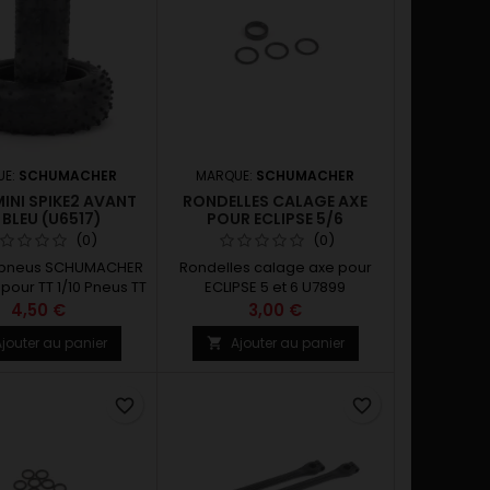
UE:
SCHUMACHER
MARQUE:
SCHUMACHER
INI SPIKE2 AVANT
RONDELLES CALAGE AXE
 BLEU (U6517)
POUR ECLIPSE 5/6
(0)
(0)
e pneus SCHUMACHER
Rondelles calage axe pour
pour TT 1/10 Pneus TT
ECLIPSE 5 et 6 U7899
D avant moquette et
4,50 €
3,00 €
omme bleu 1 paire
jouter au panier
Ajouter au panier

U6517
favorite_border
favorite_border