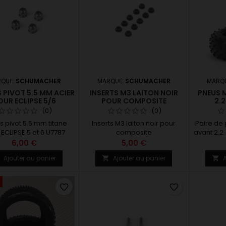
QUE:
SCHUMACHER
MARQUE:
SCHUMACHER
MARQ
 PIVOT 5.5 MM ACIER
INSERTS M3 LAITON NOIR
PNEUS M
OUR ECLIPSE 5/6
POUR COMPOSITE
2.2
(0)
(0)
s pivot 5.5 mm titane
Inserts M3 laiton noir pour
Paire d
ECLIPSE 5 et 6 U7787
composite
avant 2.2 
1/10 4W
6,00 €
5,00 €
astro g
Ajouter au panier
Ajouter au panier
A



favorite_border
favorite_border