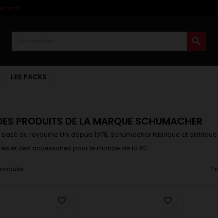
-rc.fr
es listes d'envies
(modalTitle))
réer une liste d'envies
onnexion

Créer une nouvelle liste
confirmMessage))
us devez être connecté pour ajouter des produits à votre liste
m de la liste d'envies
nvies.
LES PACKS
((cancelText))
((modalDeleteText)
Annuler
Connexio
Annuler
Créer une liste d'envie
 DES PRODUITS DE LA MARQUE SCHUMACHER
t basé au royaume Uni depuis 1978, Schumacher fabrique et distribu
res et des accessoires pour le monde de la RC
 produits.
Tr
favorite_border
favorite_border