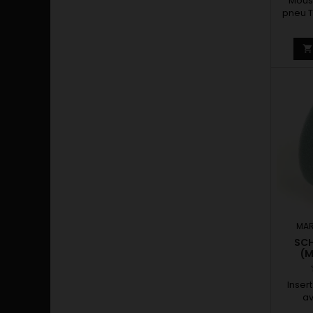
Mous
pneu T
MAR
SCH
(M
Inser
av
Dévelo