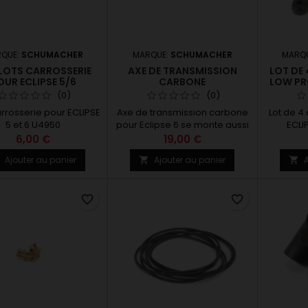
QUE:
SCHUMACHER
MARQUE:
SCHUMACHER
MARQ
PLOTS CARROSSERIE
AXE DE TRANSMISSION
LOT DE
OUR ECLIPSE 5/6
CARBONE
LOW PRO
(0)
(0)
arrosserie pour ECLIPSE
Axe de transmission carbone
Lot de 4
5 et 6 U4950
pour Eclipse 6 se monte aussi
ECLI
sur la XRAY X12 2026
6,00 €
19,00 €
Ajouter au panier
Ajouter au panier
A



favorite_border
favorite_border