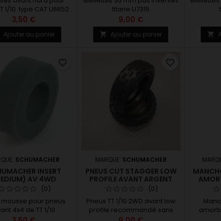
ses avant hard pour
Biellettes 35 mm pas inversés
Biellette
T 1/10 type CAT U6652
titane U7315
3,50 €
9,00 €
Ajouter au panier
Ajouter au panier
A



favorite_border
favorite_border
QUE:
SCHUMACHER
MARQUE:
SCHUMACHER
MARQ
UMACHER INSERT
PNEUS CUT STAGGER LOW
MANCHO
EDIUM) AV 4WD
PROFILE AVANT ARGENT
AMORT
(U6775)
PO
(0)
(0)
t mousse pour pneus
Pneus TT 1/10 2WD avant low
Manch
ant 4x4 de TT 1/10
profile recommandé sans
amorti
ppé pour s'adapter a
insert terre et astro humide
EC
3,50 €
9,00 €