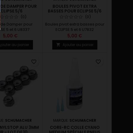
 DE DAMPER POUR
BOULES PIVOT EXTRA
ECLIPSE 5/6
BASSES POUR ECLIPSE 5/6
(0)
(0)
n de Damper pour
Boules pivot extra basses pour
PSE 5 et 6 U8337
ECLIPSE 5 et 6 U7832
5,00 €
5,00 €
jouter au panier
Ajouter au panier

favorite_border
favorite_border
UE:
SCHUMACHER
MARQUE:
SCHUMACHER
NYLSTOP ALU 3MM
CORE-RC COLLE CYANO
R - LOT DE 10
MEDIUM SPÉCIALE PNEUS