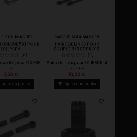
UE:
SCHUMACHER
MARQUE:
SCHUMACHER
TORIQUE 5X1 POUR
PAIRE DE LINKS POUR
ECLIPSE 6
ECLIPSE 5/6 ET PRO10
(0)
(0)
rique 5x1 pour ECLIPSE
Paire de links pour ECLIPSE 5 et
6
6 U7872
2,50 €
10,00 €
jouter au panier
Ajouter au panier

favorite_border
favorite_border