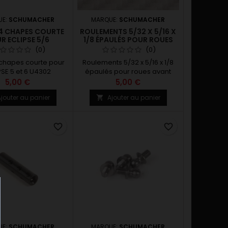
UE:
SCHUMACHER
MARQUE:
SCHUMACHER
 4 CHAPES COURTE
ROULEMENTS 5/32 X 5/16 X
R ECLIPSE 5/6
1/8 ÉPAULÉS POUR ROUES
AVANT ECLIPSE 6
(0)
(0)
 chapes courte pour
Roulements 5/32 x 5/16 x 1/8
PSE 5 et 6 U4302
épaulés pour roues avant
Eclipse 6
5,00 €
5,00 €
jouter au panier
Ajouter au panier

favorite_border
favorite_border
UE:
SCHUMACHER
MARQUE:
SCHUMACHER