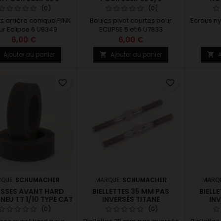
(0)
(0)
s arrière conique PINK
Boules pivot courtes pour
Ecrous ny
ur Eclipse 6 U9349
ECLIPSE 5 et 6 U7833
6,00 €
6,00 €
Ajouter au panier
Ajouter au panier
A



favorite_border
favorite_border
QUE:
SCHUMACHER
MARQUE:
SCHUMACHER
MARQ
SSES AVANT HARD
BIELLETTES 35 MM PAS
BIELL
NEU TT 1/10 TYPE CAT
INVERSÉS TITANE
INV
(0)
(0)