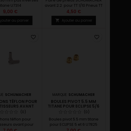
s 30 mm pas inversés
Paire de pneus SCHUMACHER
titane U7314
avant 2.2 pour TT 1/10 Pneus TT
1/10 2.2 avant gomme argent 1
9,00 €
4,50 €
paire U6777
jouter au panier
Ajouter au panier

favorite_border
favorite_border
UE:
SCHUMACHER
MARQUE:
SCHUMACHER
NS TÉFLON POUR
BOULES PIVOT 5.5 MM
ISSEURS AVANT
TITANE POUR ECLIPSE 5/6
UR ECLIPSE 6
(0)
(0)
ons téflon pour
Boules pivot 5.5 mm titane
sseurs avant pour
pour ECLIPSE 5 et 6 U7825
LIPSE 6 U8993
7,00 €
7,00 €