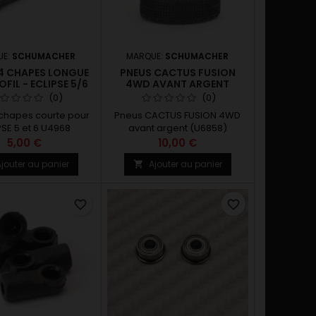
UE:
SCHUMACHER
MARQUE:
SCHUMACHER
 4 CHAPES LONGUE
PNEUS CACTUS FUSION
FIL - ECLIPSE 5/6
4WD AVANT ARGENT
(U6858)
(0)
(0)
 chapes courte pour
Pneus CACTUS FUSION 4WD
PSE 5 et 6 U4968
avant argent (U6858)
5,00 €
10,00 €
jouter au panier
Ajouter au panier

favorite_border
favorite_border