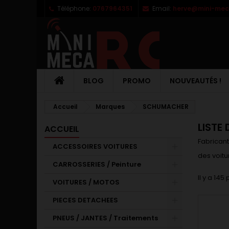
Téléphone:
0767964351
Email:
herve@mini-meca
M
(
C
C
add_circle_outline
((
Vo
No
d'e
BLOG
PROMO
NOUVEAUTÉS !
Accueil
Marques
SCHUMACHER
LISTE
ACCUEIL
Fabrican
ACCESSOIRES VOITURES
des voitu
CARROSSERIES / Peinture
Il y a 145
VOITURES / MOTOS
PIECES DETACHEES
PNEUS / JANTES / Traitements