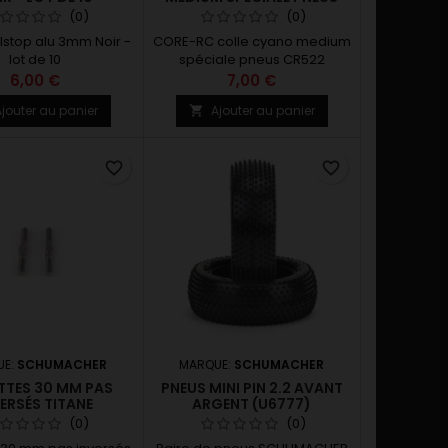
(0)
(0)
lstop alu 3mm Noir -
CORE-RC colle cyano medium
lot de 10
spéciale pneus CR522
6,00 €
7,00 €
jouter au panier
Ajouter au panier

favorite_border
favorite_border
UE:
SCHUMACHER
MARQUE:
SCHUMACHER
ETTES 30 MM PAS
PNEUS MINI PIN 2.2 AVANT
ERSÉS TITANE
ARGENT (U6777)
(0)
(0)