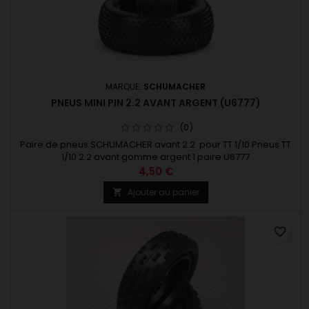
MARQUE:
SCHUMACHER
PNEUS MINI PIN 2.2 AVANT ARGENT (U6777)
(0)
Paire de pneus SCHUMACHER avant 2.2 pour TT 1/10 Pneus TT
1/10 2.2 avant gomme argent 1 paire U6777
4,50 €
Ajouter au panier

favorite_border