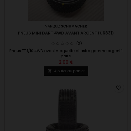
MARQUE:
SCHUMACHER
PNEUS MINI DART 4WD AVANT ARGENT (U6831)
(0)
Pneus TT 1/10 4WD avant moquette et astro gomme argent 1
paire
2,00 €
Ajouter au panier

favorite_border