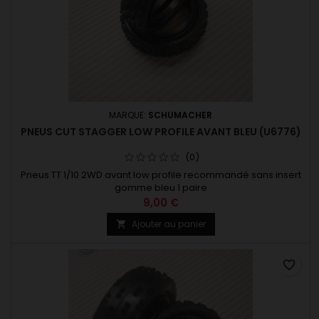
MARQUE:
SCHUMACHER
PNEUS CUT STAGGER LOW PROFILE AVANT BLEU (U6776)
(0)
Pneus TT 1/10 2WD avant low profile recommandé sans insert
gomme bleu 1 paire
9,00 €
Ajouter au panier

favorite_border