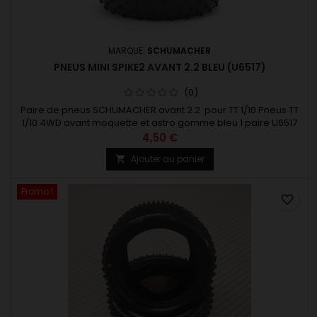
MARQUE:
SCHUMACHER
PNEUS MINI SPIKE2 AVANT 2.2 BLEU (U6517)
(0)
Paire de pneus SCHUMACHER avant 2.2 pour TT 1/10 Pneus TT
1/10 4WD avant moquette et astro gomme bleu 1 paire U6517
4,50 €
Ajouter au panier

Promo !
favorite_border