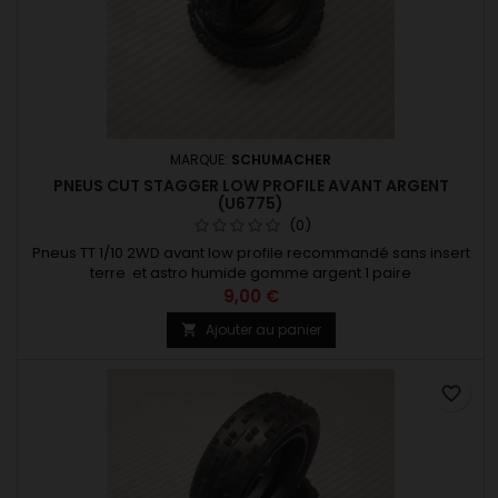
MARQUE:
SCHUMACHER
PNEUS CUT STAGGER LOW PROFILE AVANT ARGENT
(U6775)
(0)
Pneus TT 1/10 2WD avant low profile recommandé sans insert
terre et astro humide gomme argent 1 paire
9,00 €
Ajouter au panier

favorite_border