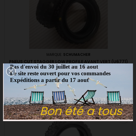
MARQUE:
SCHUMACHER
PNEUS CUT STAGGER LOW PROFILE AVANT VERT (U6771)
Pas d'envoi du 30 juillet au 16 aout
(0)
Le site reste ouvert pour vos commandes
Expéditions a partir du 17 aout
Pneus TT 1/10 2WD avant low profile recommandé sans insert
gomme verte 1 paire
9,00 €
Ajouter au panier

Bon été a tous
Promo !
favorite_border