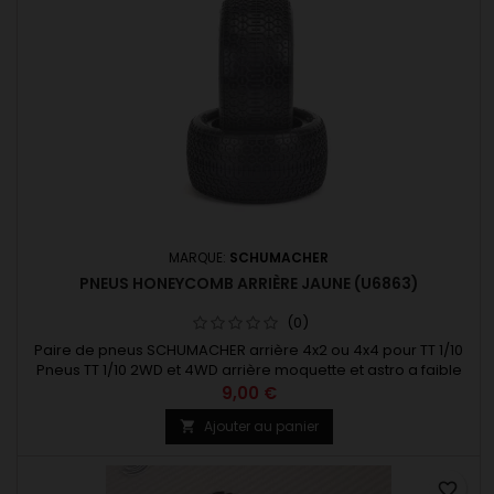
MARQUE:
SCHUMACHER
PNEUS HONEYCOMB ARRIÈRE JAUNE (U6863)
(0)
Paire de pneus SCHUMACHER arrière 4x2 ou 4x4 pour TT 1/10
Pneus TT 1/10 2WD et 4WD arrière moquette et astro a faible
accroche gomme jaune 1 paire
9,00 €
Ajouter au panier

favorite_border