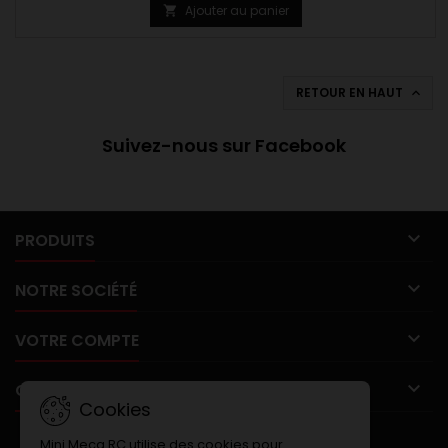
Ajouter au panier

RETOUR EN HAUT

Suivez-nous sur Facebook

PRODUITS

NOTRE SOCIÉTÉ

VOTRE COMPTE

CONTACT
Cookies
LETTRE D'INFORMATIONS
Mini Meca RC utilise des cookies pour