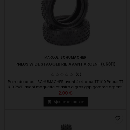
MARQUE:
SCHUMACHER
PNEUS WIDE STAGGER RIB AVANT ARGENT (U6811)
(0)
Paire de pneus SCHUMACHER avant 4x4 pour TT 1/10 Pneus TT
1/10 2WD avant moquette et astro a gros grip gomme argent 1
paire
2,00 €
Ajouter au panier

favorite_border