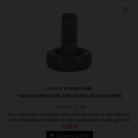
favorite_border
MARQUE:
SCHUMACHER
PNEUS HONEYCOMB 2WD AVANT JAUNE (U6859)
(0)
Paire de pneus SCHUMACHER avant 4x2 pour TT 1/10 Pneus TT
1/10 2WD avant moquette et astro a faible accroche gomme
jaune 1 paire
4,50 €
Ajouter au panier
