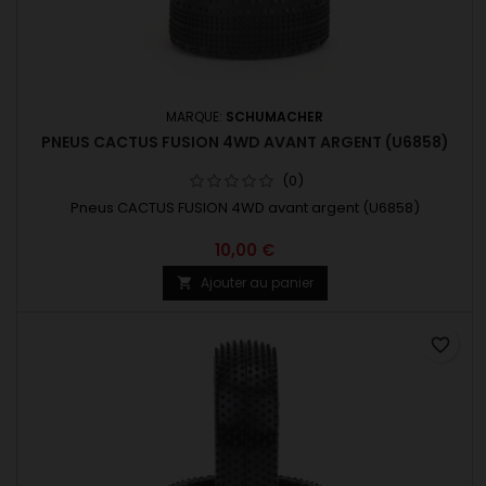
MARQUE:
SCHUMACHER
PNEUS CACTUS FUSION 4WD AVANT ARGENT (U6858)
(0)
Pneus CACTUS FUSION 4WD avant argent (U6858)
10,00 €
Ajouter au panier

favorite_border