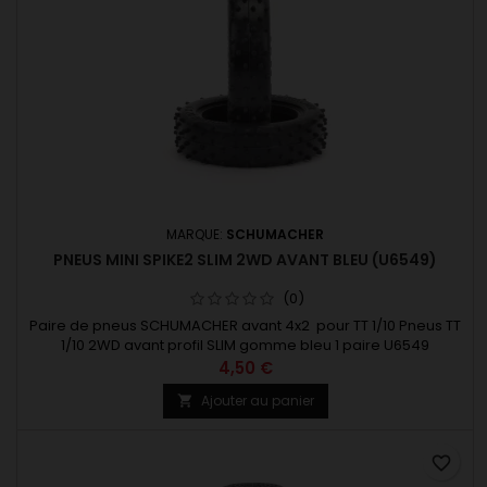
MARQUE:
SCHUMACHER
PNEUS MINI SPIKE2 SLIM 2WD AVANT BLEU (U6549)
(0)
Paire de pneus SCHUMACHER avant 4x2 pour TT 1/10 Pneus TT
1/10 2WD avant profil SLIM gomme bleu 1 paire U6549
4,50 €
Ajouter au panier

favorite_border