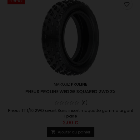
Promo !
favorite_border
MARQUE:
PROLINE
PNEUS PROLINE WEDGE SQUARED 2WD Z3
(0)
Pneus TT 1/10 2WD avant Sans insert moquette gomme argent
1 paire
2,00 €
Ajouter au panier
