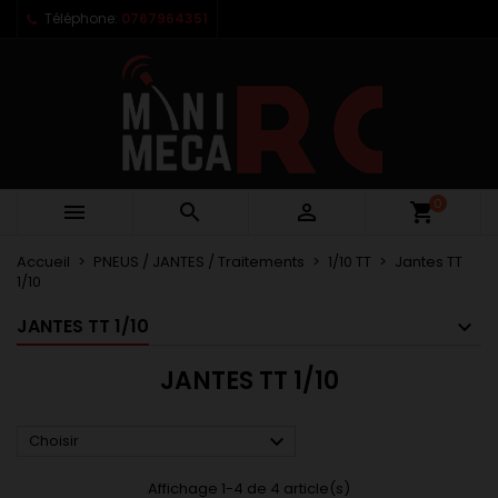
Téléphone:
0767964351
×
×
×
×
Mes listes d'envies
((modalTitle))
Créer une liste d'envies
Connexion
Créer une nouvelle liste
add_circle_outline
((confirmMessage))
Vous devez être connecté pour ajouter des produits
Nom de la liste d'envies
à votre liste d'envies.
((cancelText))
((modalDeleteText))
Annuler
Connexion
0



shopping_cart
Annuler
Créer une liste d'envies
Accueil
PNEUS / JANTES / Traitements
1/10 TT
Jantes TT
1/10
JANTES TT 1/10
JANTES TT 1/10

Choisir
Affichage 1-4 de 4 article(s)