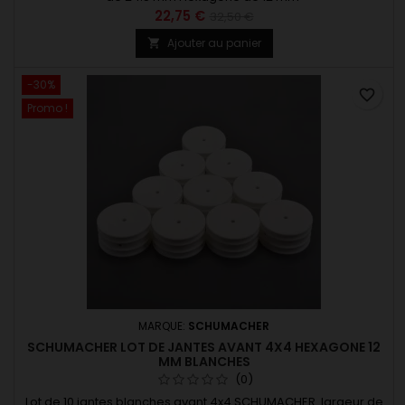
22,75 €
32,50 €
Ajouter au panier

-30%
favorite_border
Promo !
MARQUE:
SCHUMACHER
SCHUMACHER LOT DE JANTES AVANT 4X4 HEXAGONE 12
MM BLANCHES
(0)
Lot de 10 jantes blanches avant 4x4 SCHUMACHER. largeur de