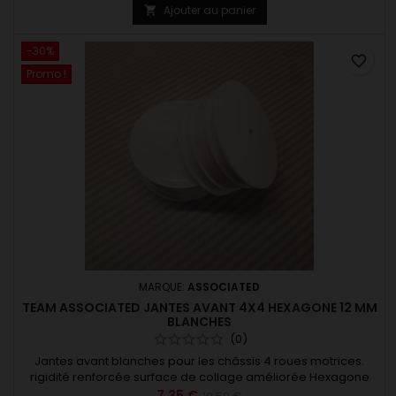
Ajouter au panier

-30%
favorite_border
Promo !
MARQUE:
ASSOCIATED
TEAM ASSOCIATED JANTES AVANT 4X4 HEXAGONE 12 MM
BLANCHES
(0)
Jantes avant blanches pour les châssis 4 roues motrices.
rigidité renforcée surface de collage améliorée Hexagone
de 12 mm
7,35 €