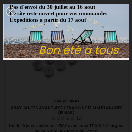
10,50 €
Pas d'envoi du 30 juillet au 16 aout
Ajouter au panier

Le site reste ouvert pour vos commandes
Expéditions a partir du 17 aout
-30%
favorite_border
Promo !
Bon été a tous
MARQUE:
XRAY
XRAY JANTES AVANT 4X2 HEXAGONE 12 MM BLANCHES
(IFMAR)
(0)
Lot de 10 jantes blanches XRAY avant pour TT 1/10 4x2 largeur
de 24.5 mm Hexagone de 12 mm