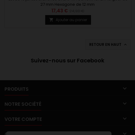
27 mm Hexagone de 12 mm
17,43 €
24,90 €
Ajouter au panier

RETOUR EN HAUT

Suivez-nous sur Facebook

PRODUITS

NOTRE SOCIÉTÉ

VOTRE COMPTE

CONTACT