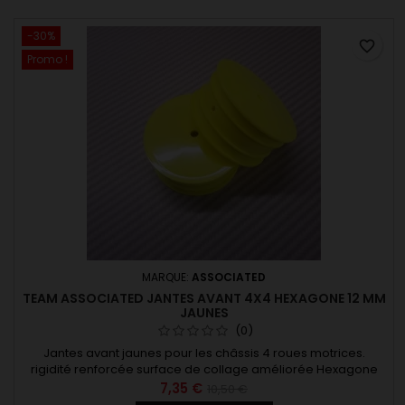
-30%
favorite_border
Promo !
MARQUE:
ASSOCIATED
TEAM ASSOCIATED JANTES AVANT 4X4 HEXAGONE 12 MM
JAUNES
(0)
Jantes avant jaunes pour les châssis 4 roues motrices.
rigidité renforcée surface de collage améliorée Hexagone
de 12 mm
7,35 €
10,50 €