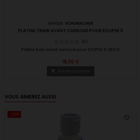
MARQUE:
SCHUMACHER
PLATINE TRAIN AVANT CARBONE POUR ECLIPSE 5
(0)
Platine train avant carbone pour ECLIPSE 5 U8372
18,50 €
Ajouter au panier

VOUS AIMEREZ AUSSI
-30%
favorite_border