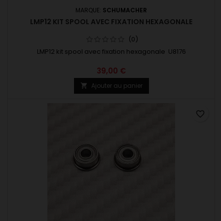
MARQUE:
SCHUMACHER
LMP12 KIT SPOOL AVEC FIXATION HEXAGONALE
(0)
LMP12 kit spool avec fixation hexagonale U8176
39,00 €
Ajouter au panier

favorite_border