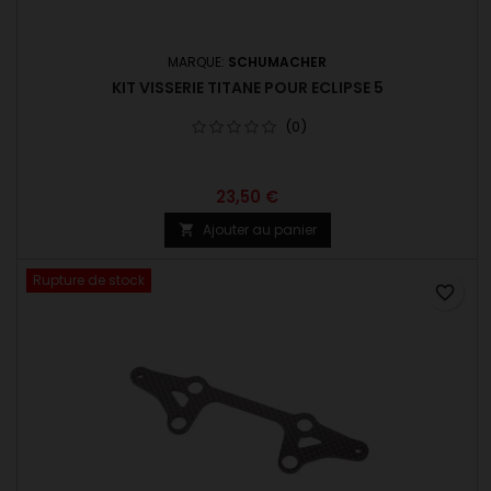
MARQUE:
SCHUMACHER
KIT VISSERIE TITANE POUR ECLIPSE 5
(0)
23,50 €
Ajouter au panier

Rupture de stock
favorite_border