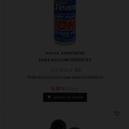
MARQUE:
ASSOCIATED
HUILE SILICONE 10000CST
(0)
TEAM ASSOCIATED Huile silicone 10000cst
6,30 €
9,00 €
Ajouter au panier

favorite_border