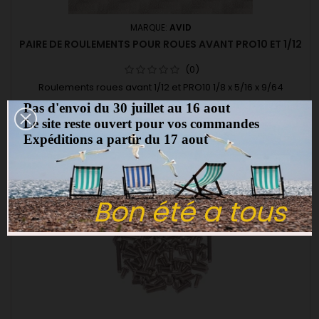
MARQUE:
AVID
PAIRE DE ROULEMENTS POUR ROUES AVANT PRO10 ET 1/12
(0)
Roulements roues avant 1/12 et PRO10 1/8 x 5/16 x 9/64
Pas d'envoi du 30 juillet au 16 aout
3,00 €
Le site reste ouvert pour vos commandes
Ajouter au panier

Expéditions a partir du 17 aout
favorite_border
Bon été a tous