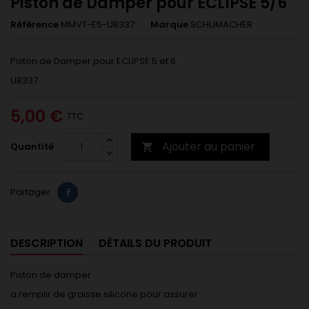
Piston de Damper pour ECLIPSE 5/6
Référence
MMVT-E5-U8337
Marque
SCHUMACHER
Piston de Damper pour ECLIPSE 5 et 6
U8337
5,00 €
TTC
Ajouter au panier
Quantité

Partager
DESCRIPTION
DÉTAILS DU PRODUIT
Piston de damper
a remplir de graisse silicone pour assurer