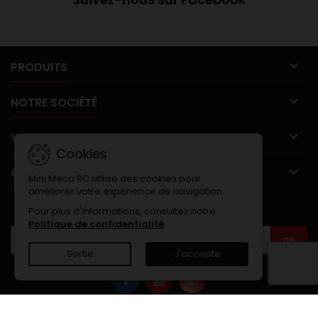

PRODUITS

NOTRE SOCIÉTÉ

VOTRE COMPTE
Cookies

CONTACT
Mini Meca RC utilise des cookies pour
améliorer votre expérience de navigation.
LETTRE D'INFORMATIONS
Pour plus d'informations, consultez notre
Politique de confidentialité
.
Sortie
J'accepte
© Copyright 2026 MINI MECA RC. Tout droits réservés.