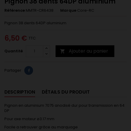
Pignon 38 dents 64DP aluminium
Référence
MMTR-CR6438
Marque
Core-RC
Pignon 38 dents 64DP aluminium
6,50 €
TTC
Ajouter au panier
Quantité

Partager
DESCRIPTION
DÉTAILS DU PRODUIT
Pignon en aluminium 7075 anodisé dur pour transmission en 64
DP
Pour axe moteur ø3.17 mm
Facile a retrouver grâce au marquage