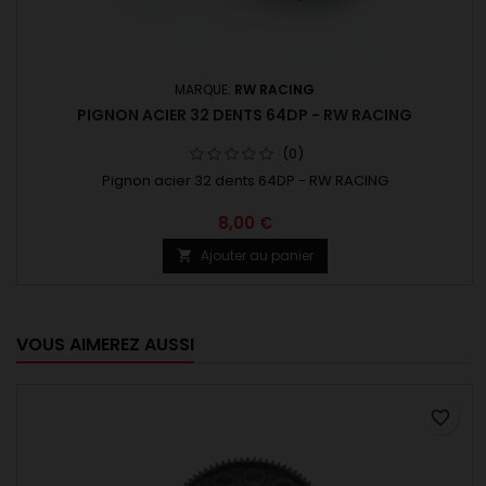
MARQUE:
RW RACING
PIGNON ACIER 32 DENTS 64DP - RW RACING
(0)
Pignon acier 32 dents 64DP - RW RACING
8,00 €
Ajouter au panier

VOUS AIMEREZ AUSSI
favorite_border