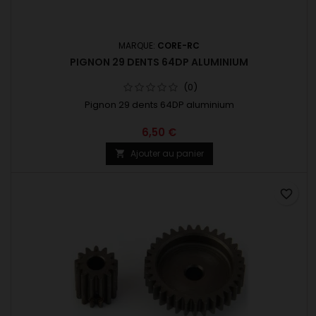
MARQUE:
CORE-RC
PIGNON 29 DENTS 64DP ALUMINIUM
(0)
Pignon 29 dents 64DP aluminium
6,50 €
Ajouter au panier

favorite_border