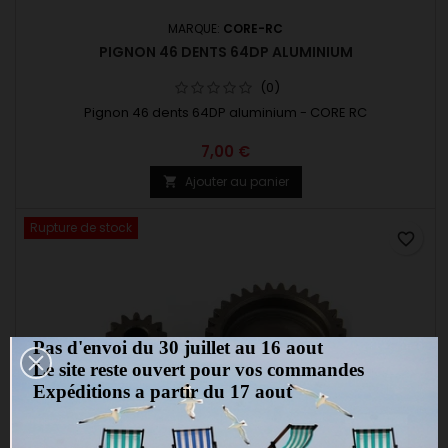
MARQUE:
CORE-RC
PIGNON 46 DENTS 64DP ALUMINIUM
(0)
Pignon 46 dents 64DP aluminium - CORE RC
7,00 €
Ajouter au panier

Rupture de stock
favorite_border
Pas d'envoi du 30 juillet au 16 aout
Le site reste ouvert pour vos commandes
Expéditions a partir du 17 aout