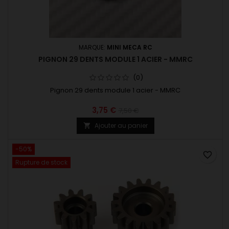
MARQUE:
MINI MECA RC
PIGNON 29 DENTS MODULE 1 ACIER - MMRC
(0)
Pignon 29 dents module 1 acier - MMRC
3,75 €
7,50 €
Ajouter au panier

-50%
favorite_border
Rupture de stock