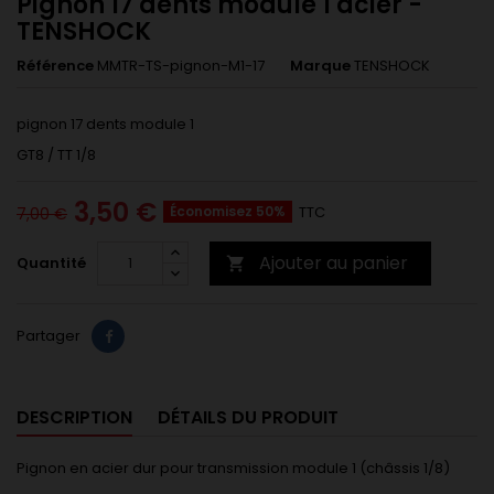
Pignon 17 dents module 1 acier -
TENSHOCK
Référence
MMTR-TS-pignon-M1-17
Marque
TENSHOCK
pignon 17 dents module 1
GT8 / TT 1/8
3,50 €
Économisez 50%
TTC
7,00 €
Ajouter au panier
Quantité

Partager
DESCRIPTION
DÉTAILS DU PRODUIT
Pignon en acier dur pour transmission module 1 (châssis 1/8)