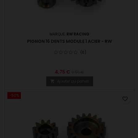
MARQUE:
RW RACING
PIGNON 16 DENTS MODULE 1 ACIER - RW
(0)
4,75 €
9,50 €
Ajouter au panier

-50%
favorite_border