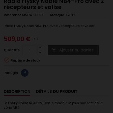
Radio Flysky Noble NB4-Pro avec 2
récepteurs et valise
Référence
MMRA-FS001P
Marque
FLYSKY
Radio Flysky Noble NB4-Pro avec 2 récepteurs et valise
509,00 €
TTC
Ajouter au panier
Quantité


Rupture de stock
Partager
DESCRIPTION
DÉTAILS DU PRODUIT
La FlySky Noble NB4 Pro+ est le modèle le plus puissant de la
série NB4.