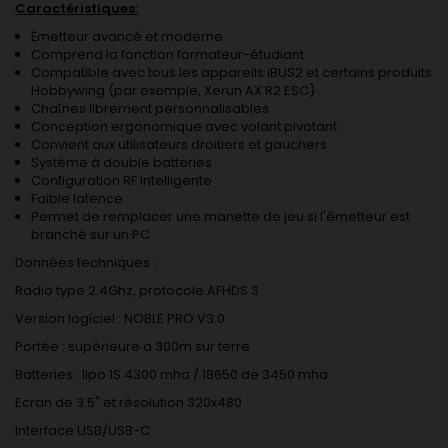
Caractéristiques:
Émetteur avancé et moderne
Comprend la fonction formateur-étudiant
Compatible avec tous les appareils iBUS2 et certains produits
Hobbywing (par exemple, Xerun AX R2 ESC)
Chaînes librement personnalisables
Conception ergonomique avec volant pivotant
Convient aux utilisateurs droitiers et gauchers
Système à double batteries
Configuration RF intelligente
Faible latence
Permet de remplacer une manette de jeu si l'émetteur est
branché sur un PC
Données techniques :
Radio type 2.4Ghz, protocole AFHDS 3
Version logiciel : NOBLE PRO V3.0
Portée : supérieure a 300m sur terre
Batteries : lipo 1S 4300 mha / 18650 de 3450 mha
Ecran de 3.5" et résolution 320x480
Interface USB/USB-C