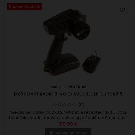
Rupture de stock
favorite_border
MARQUE:
SPEKTRUM
DX3 SMART RADIO 3-VOIES AVEC RÉCEPTEUR SR315
(0)
Avec la radio DSMR à DX3 2,4GHz et le récepteur SR315, vous
bénéficiez de la dernière technologie Spektrum Smart pour
un prix raisonnable. Meilleure portée, meilleur temps de
109,99 €
réponse. Avec Spektrum Smart et votre téléphone mobile,
Ajouter au panier

vous accedez au monde de la télémétrie. Connectez votre