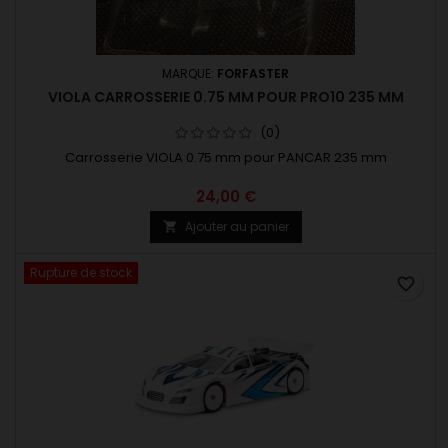
MARQUE:
FORFASTER
VIOLA CARROSSERIE 0.75 MM POUR PRO10 235 MM
(0)
Carrosserie VIOLA 0.75 mm pour PANCAR 235 mm
24,00 €
Ajouter au panier

Rupture de stock
favorite_border