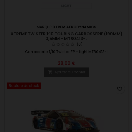
MARQUE:
XTREM AERODYNAMICS
XTREME TWISTER 1:10 TOURING CARROSSERIE (190MM)
0,5MM - MTB0413-L
(0)
Carrosserie 1/10 Twister EP - Light MTB0413-L
28,00 €
Ajouter au panier

Rupture de stock
favorite_border