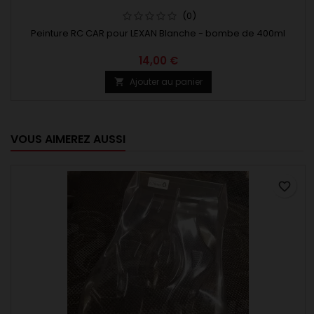
(0)
Peinture RC CAR pour LEXAN Blanche - bombe de 400ml
14,00 €
Ajouter au panier

VOUS AIMEREZ AUSSI
favorite_border