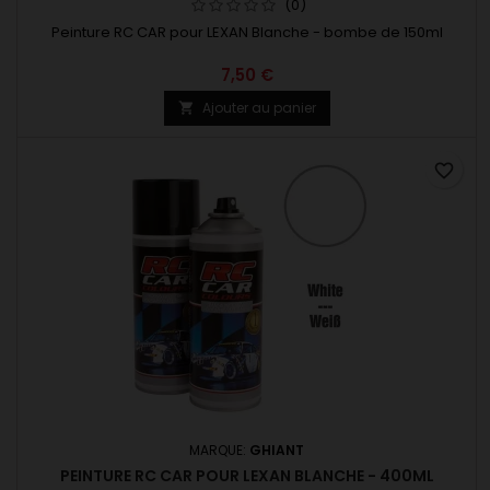
(0)
Peinture RC CAR pour LEXAN Blanche - bombe de 150ml
7,50 €
Ajouter au panier

favorite_border
MARQUE:
GHIANT
PEINTURE RC CAR POUR LEXAN BLANCHE - 400ML