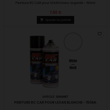
Peinture RC CAR pour LEXAN blanc argenté - 150ml
7,50 €
Ajouter au panier

favorite_border
MARQUE:
GHIANT
PEINTURE RC CAR POUR LEXAN BLANCHE - 150ML