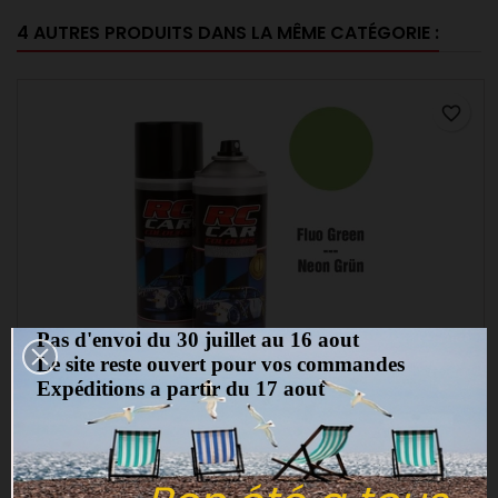
4 AUTRES PRODUITS DANS LA MÊME CATÉGORIE :
favorite_border
Pas d'envoi du 30 juillet au 16 aout
Le site reste ouvert pour vos commandes
Expéditions a partir du 17 aout
MARQUE:
GHIANT
PEINTURE RC CAR POUR LEXAN VERT FLUO - 150ML
(0)
Peinture RC CAR pour LEXAN vert fluo - bombe de 150ml