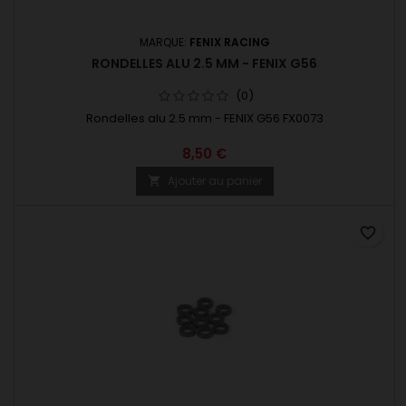
MARQUE:
FENIX RACING
RONDELLES ALU 2.5 MM - FENIX G56
(0)
Rondelles alu 2.5 mm - FENIX G56 FX0073
8,50 €
Ajouter au panier

favorite_border