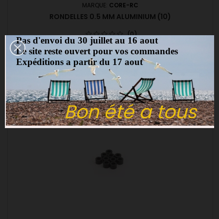
MARQUE:
CORE-RC
RONDELLES 0.5 MM ALUMINIUM (10)
(0)
Pas d'envoi du 30 juillet au 16 aout
Rondelles 0.5 mm aluminium (10)
Le site reste ouvert pour vos commandes
Expéditions a partir du 17 aout
5,00 €
Ajouter au panier

Bon été a tous
favorite_border