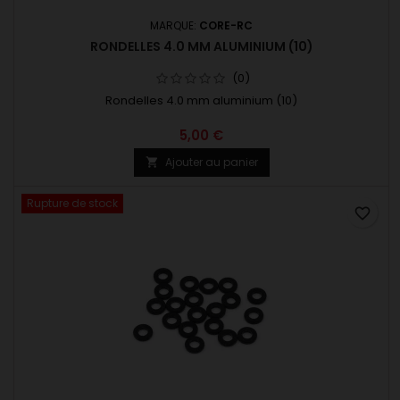
MARQUE:
CORE-RC
RONDELLES 4.0 MM ALUMINIUM (10)
(0)
Rondelles 4.0 mm aluminium (10)
5,00 €
Ajouter au panier

Rupture de stock
favorite_border