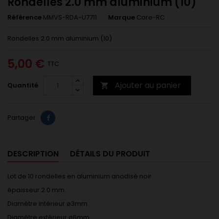
Rondelles 2.0 mm aluminium (10)
Référence
MMVS-RDA-U7711
Marque
Core-RC
Rondelles 2.0 mm aluminium (10)
5,00 €
TTC
Ajouter au panier
Quantité

Partager
DESCRIPTION
DÉTAILS DU PRODUIT
Lot de 10 rondelles en aluminium anodisé noir
épaisseur 2.0 mm.
Diamètre intérieur ø3mm
Diamètre extérieur ø6mm