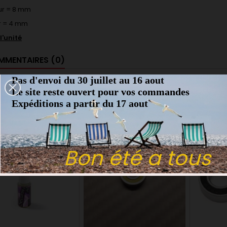
ur = 8 mm
r = 4 mm
l'unité
MENTAIRES (0)
Pas d'envoi du 30 juillet au 16 aout
Aucun avis n'a été publié pour 
Le site reste ouvert pour vos commandes
Expéditions a partir du 17 aout
ES PRODUITS DANS LA MÊME CATÉGORIE :
favorite_border
favorite_border
Bon été a tous