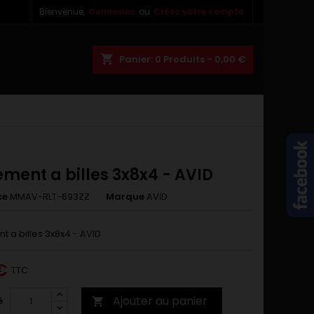
Bienvenue,
Connexion
ou
Créez votre compte
×
×
×
shopping_cart
Panier:
0
Produits - 0,00 €
n
s
ment a billes 3x8x4 - AVID
ce
MMAV-RLT-693ZZ
Marque
AVID
 a billes 3x8x4 - AVID
€
TTC
Ajouter au panier
é
