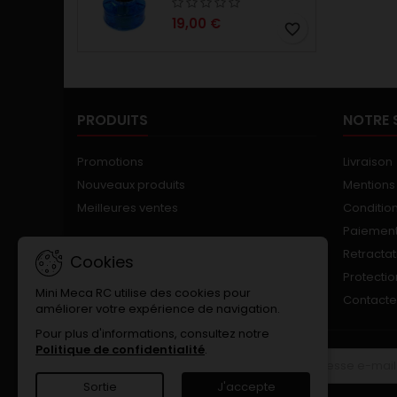
19,00 €
favorite_border
PRODUITS
NOTRE 
Promotions
Livraison
Nouveaux produits
Mentions
Meilleures ventes
Conditions
Paiement
Retractat
Cookies
Protecti
Mini Meca RC utilise des cookies pour
Contact
améliorer votre expérience de navigation.
Pour plus d'informations, consultez notre
Politique de confidentialité
.
LETTRE D'INFORMATIONS
Sortie
J'accepte