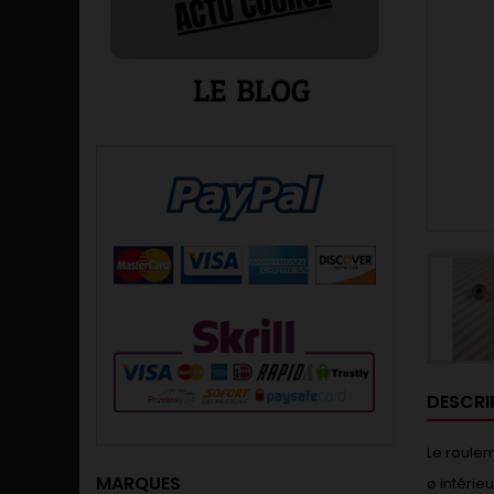
DESCRI
Le roulem
MARQUES
ø intérie