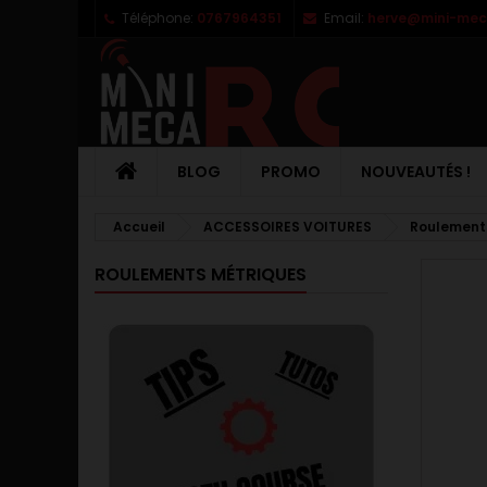
Téléphone:
0767964351
Email:
herve@mini-meca
M
C
C
add_circle_outline
Vo
No
d'e
BLOG
PROMO
NOUVEAUTÉS !
Accueil
ACCESSOIRES VOITURES
Roulement
ROULEMENTS MÉTRIQUES