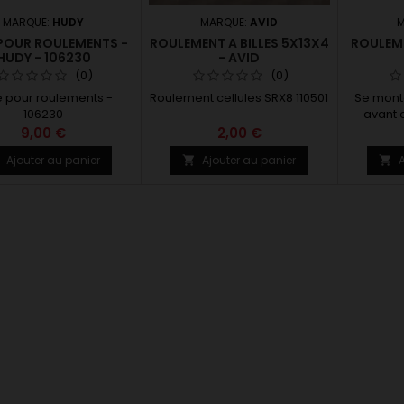
MARQUE:
HUDY
MARQUE:
AVID
M
 POUR ROULEMENTS -
ROULEMENT A BILLES 5X13X4
ROULEME
HUDY - 106230
- AVID
(0)
(0)
e pour roulements -
Roulement cellules SRX8 110501
Se mont
106230
avant o
central d
9,00 €
2,00 €
a
Ajouter au panier
Ajouter au panier
A


