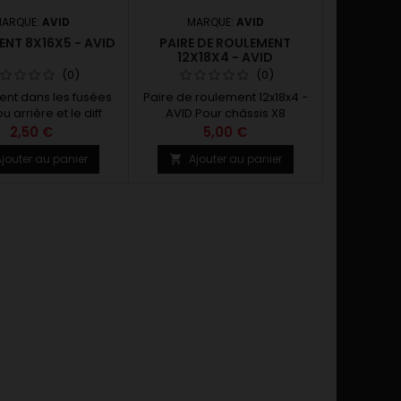
ARQUE:
AVID
MARQUE:
AVID
NT 8X16X5 - AVID
PAIRE DE ROULEMENT
12X18X4 - AVID
(0)
(0)
ent dans les fusées
Paire de roulement 12x18x4 -
u arrière et le diff
AVID Pour châssis X8
e la COBRA 811 Vendu
2,50 €
5,00 €
 l'unité 1396
jouter au panier
Ajouter au panier
