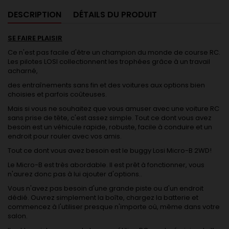
DESCRIPTION
DÉTAILS DU PRODUIT
SE FAIRE PLAISIR
Ce n'est pas facile d'être un champion du monde de course RC.
Les pilotes LOSI collectionnent les trophées grâce à un travail
acharné,
des entraînements sans fin et des voitures aux options bien
choisies et parfois coûteuses.
Mais si vous ne souhaitez que vous amuser avec une voiture RC
sans prise de tête, c'est assez simple. Tout ce dont vous avez
besoin est un véhicule rapide, robuste, facile à conduire et un
endroit pour rouler avec vos amis.
Tout ce dont vous avez besoin est le buggy Losi Micro-B 2WD!
Le Micro-B est très abordable. Il est prêt à fonctionner, vous
n'aurez donc pas à lui ajouter d'options..
Vous n'avez pas besoin d'une grande piste ou d'un endroit
dédié. Ouvrez simplement la boîte, chargez la batterie et
commencez à l'utiliser presque n'importe où, même dans votre
salon.