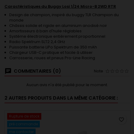
Caractéristiques du Buggy Losi 1/24 Micro-B 2WD RTR
Design de champion, inspiré du buggy TLR Champion du
monde
Châssis solide et rigide en aluminium anodisé noir
Amortisseurs à bain d'huile réglables
Système électronique entièrement proportionnel
Radio Spektrum SLT2 2,4 GHz
Puissante batterie LiPo Spektrum de 350 mAh
Chargeur USB-C pratique et facile à utiliser
Carrosserie, roues et pneus Pro-Line Racing
COMMENTAIRES (0)
Note
Aucun avis n'a été publié pour le moment.
2 AUTRES PRODUITS DANS LA MÊME CATÉGORIE :
Rupture de stock
favorite_border
pré commande
me contacter