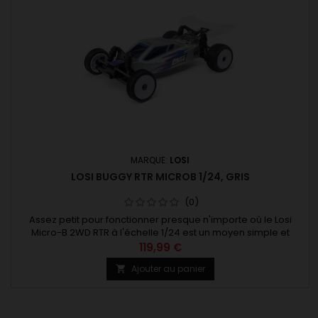
MARQUE:
LOSI
LOSI BUGGY RTR MICROB 1/24, GRIS
(0)
Assez petit pour fonctionner presque n'importe où le Losi
Micro-B 2WD RTR à l'échelle 1/24 est un moyen simple et
économique de partager votre passion pour la course avec
119,99 €
vos amis et votre famille. Inspiré du buggy TLR champion du
Ajouter au panier

monde, c'est la preuve qu'un micro buggy peut offrir un max
de fun!