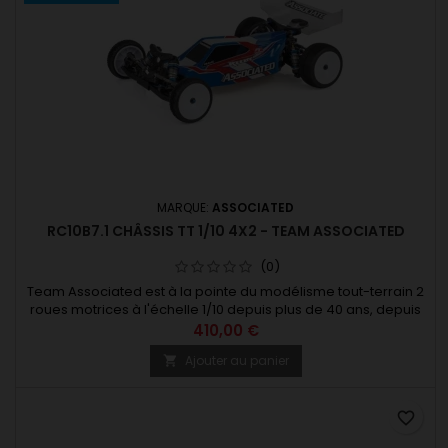
MARQUE:
ASSOCIATED
RC10B7.1 CHÂSSIS TT 1/10 4X2 - TEAM ASSOCIATED
(0)
Team Associated est à la pointe du modélisme tout-terrain 2
roues motrices à l'échelle 1/10 depuis plus de 40 ans, depuis
le lancement du RC10 original, et est fier de présenter le
410,00 €
RC10B7.1. Ces 40 années ont été marquées par de nombreux
Ajouter au panier

développements et évolutions, chaque génération
représentant une avancée par rapport à la précédente. Le
RC10B7.1...
favorite_border