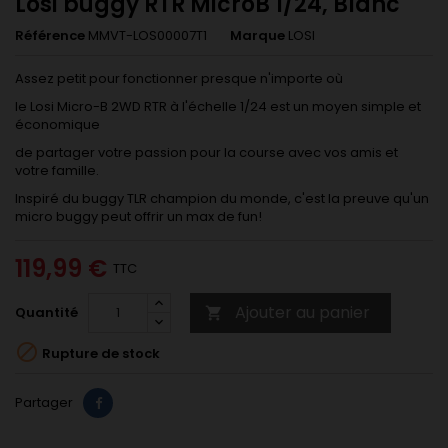
Losi buggy RTR MicroB 1/24, Blanc
Référence
MMVT-LOS00007T1
Marque
LOSI
Assez petit pour fonctionner presque n'importe où
le Losi Micro-B 2WD RTR à l'échelle 1/24 est un moyen simple et
économique
de partager votre passion pour la course avec vos amis et
votre famille.
Inspiré du buggy TLR champion du monde, c'est la preuve qu'un
micro buggy peut offrir un max de fun!
119,99 €
TTC
Ajouter au panier
Quantité


Rupture de stock
Partager