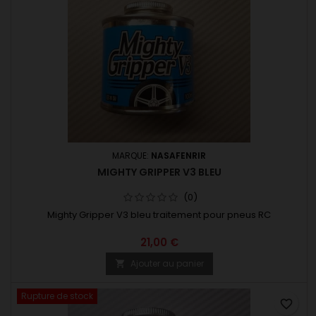
MARQUE:
NASAFENRIR
MIGHTY GRIPPER V3 BLEU
(0)
Mighty Gripper V3 bleu traitement pour pneus RC
21,00 €
Ajouter au panier

Rupture de stock
favorite_border