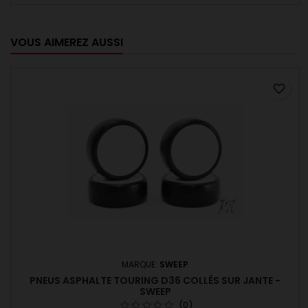
avancée. Le temps d'application est de 10 à 30 minutes,
selon...
VOUS AIMEREZ AUSSI
favorite_border
MARQUE:
SWEEP
PNEUS ASPHALTE TOURING D36 COLLÉS SUR JANTE -
SWEEP
(0)