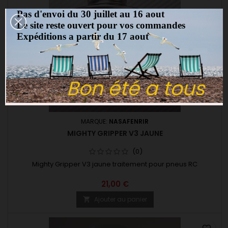
Pas d'envoi du 30 juillet au 16 aout
Le site reste ouvert pour vos commandes
Expéditions a partir du 17 aout
Bon été a tous
MARQUE:
NASAFENRIR
MIGHTY GRIPPER V3 JAUNE
(0)
Mighty Gripper V3 jaune traitement pour pneus RC
21,00 €
Ajouter au panier
