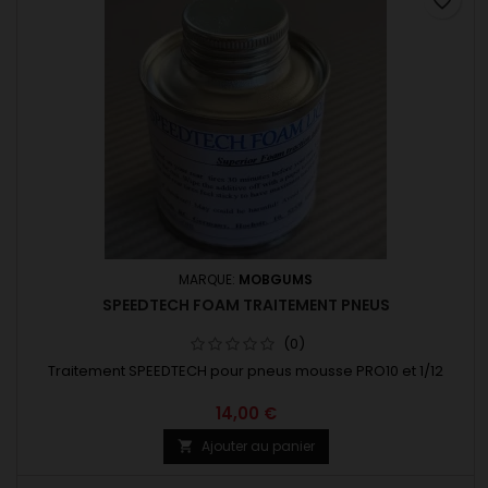
favorite_border
MARQUE:
MOBGUMS
SPEEDTECH FOAM TRAITEMENT PNEUS
(0)
Traitement SPEEDTECH pour pneus mousse PRO10 et 1/12
14,00 €
Ajouter au panier
