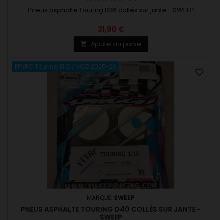
Pneus asphalte Touring D36 collés sur jante - SWEEP
31,90 €
Ajouter au panier

FFVRC Touring 13.5 / MOD 2025-26
favorite_border
MARQUE:
SWEEP
PNEUS ASPHALTE TOURING D40 COLLÉS SUR JANTE -
SWEEP