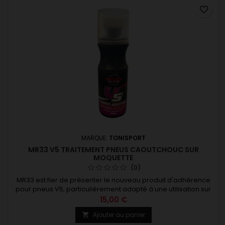
favorite_border
MARQUE:
TONISPORT
MR33 V5 TRAITEMENT PNEUS CAOUTCHOUC SUR
MOQUETTE
(0)
MR33 est fier de présenter le nouveau produit d'adhérence
pour pneus V5, particulièrement adapté à une utilisation sur
moquette. Il a été spécialement conçu pour les courses sur
15,00 €
moquette avec des pneus en caoutchouc creux et des pneus
Ajouter au panier

en caoutchouc mousse, et dispose d'une nouvelle formule