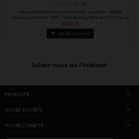
(0)
Pneus asphalte Touring D40 collés sur jante - SWEEP
Homologué FFVRC 2025 / 2026 touring MOD et 13.5T Pour le
stock 13.5T, SWEEP recommande de chauffer les pneus a mini
31,90 €
70° durant au moins 10 minutes
Ajouter au panier

Suivez-nous sur Facebook

PRODUITS

NOTRE SOCIÉTÉ

VOTRE COMPTE