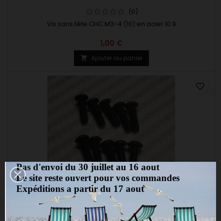
(0)
Vis sans tête CHC M3-4 (10) en acier 10.9
1,00 €
Ajouter au panier

favorite_border
Pas d'envoi du 30 juillet au 16 aout
Le site reste ouvert pour vos commandes
Expéditions a partir du 17 aout
MARQUE:
MINI MECA RC