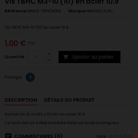
Vis TBHC M3-10 (10) en acier 10.9
Référence
MMVS-TBHCM310
Marque
MINI MECA RC
Vis TBHC M3-10 (10) en acier 10.9
1,00 €
TTC
Ajouter au panier
Quantité

Partager
DESCRIPTION
DÉTAILS DU PRODUIT
Sachet de 10 vis M3 x 10 mm en acier 10.9
Ce sont des vis a tête bombée fileté sur toute la longueur
COMMENTAIRES (0)
Note