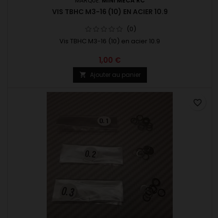
MARQUE:
MINI MECA RC
VIS TBHC M3-16 (10) EN ACIER 10.9
(0)
Vis TBHC M3-16 (10) en acier 10.9
1,00 €
Ajouter au panier

favorite_border