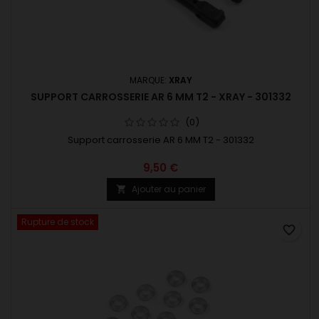
MARQUE:
XRAY
SUPPORT CARROSSERIE AR 6 MM T2 - XRAY - 301332
(0)
Support carrosserie AR 6 MM T2 - 301332
9,50 €
Ajouter au panier

Rupture de stock
favorite_border