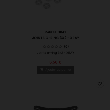
MARQUE:
XRAY
JOINTS O-RING 3X2 - XRAY
(0)
Joints o-ring 3x2 - XRAY
6,50 €
Ajouter au panier

favorite_border