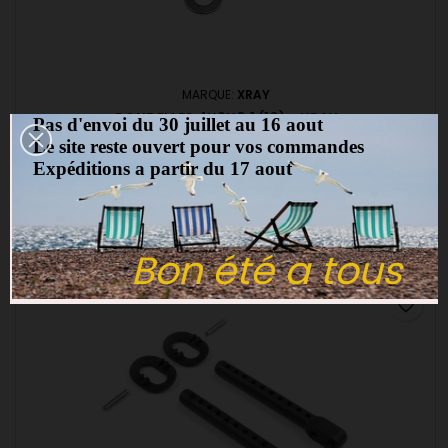
MARQUE:
XRAY
RONDELLES 4X6X0.1 (10) - XRAY
Pas d'envoi du 30 juillet au 16 aout
Le site reste ouvert pour vos commandes
(0)
Expéditions a partir du 17 aout
Rondelles 4x6x0.1 (10) - XRAY
6,50 €
Ajouter au panier

Bon été a tous
favorite_border