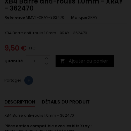
XB4 Barre anti-roulis 1.0mm - XRAY
- 362470
Référence
MMVT-XRAY-362470
Marque
XRAY
XB4 Barre anti-roulis 1.0mm - XRAY - 362470
9,50 €
TTC
Ajouter au panier
Quantité

Partager
DESCRIPTION
DÉTAILS DU PRODUIT
XB4 Barre anti-roulis 1.0mm - 362470
Pièce option compatible avec les kits Xray :