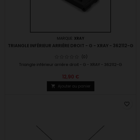
MARQUE:
XRAY
TRIANGLE INFÉRIEUR ARRIÈRE DROIT - G - XRAY - 362112-G
(0)
Triangle inférieur arrière droit - G - XRAY - 362112-G
12,90 €
Ajouter au panier

favorite_border