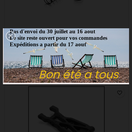
Pas d'envoi du 30 juillet au 16 aout
MARQUE:
XRAY
Le site reste ouvert pour vos commandes
RESSORTS D'AMORTISSEURS AR L57MM - 4 DOTS - XRAY
- 368294
Expéditions a partir du 17 aout
(0)
Xray ressorts d'amortisseurs 4 DOTS 368294
11,90 €
Bon été a tous
Ajouter au panier

favorite_border