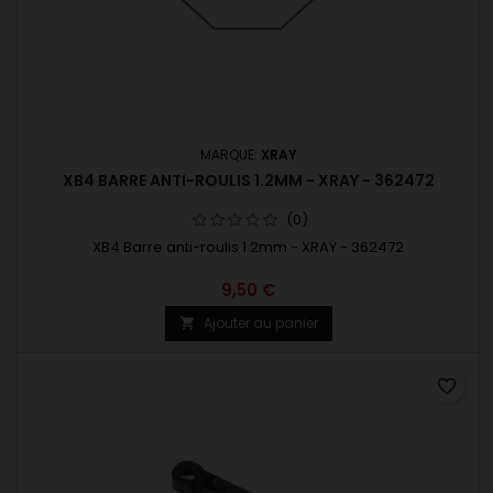
MARQUE:
XRAY
XB4 BARRE ANTI-ROULIS 1.2MM - XRAY - 362472
(0)
XB4 Barre anti-roulis 1.2mm - XRAY - 362472
9,50 €
Ajouter au panier

favorite_border