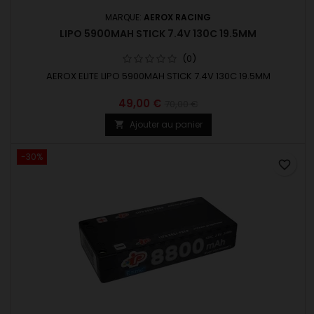
MARQUE:
AEROX RACING
LIPO 5900MAH STICK 7.4V 130C 19.5MM
(0)
AEROX ELITE LIPO 5900MAH STICK 7.4V 130C 19.5MM
49,00 €
70,00 €
Ajouter au panier

-30%
favorite_border