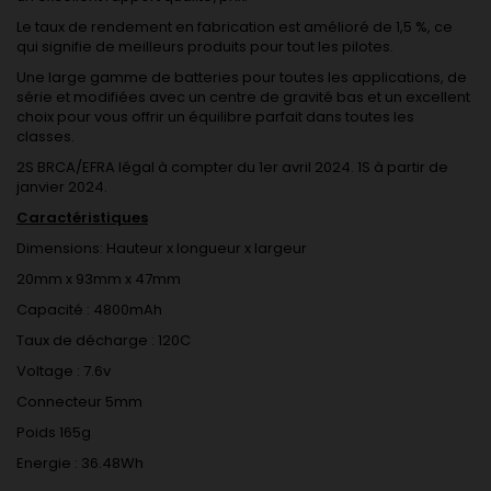
Le taux de rendement en fabrication est amélioré de 1,5 %, ce
qui signifie de meilleurs produits pour tout les pilotes.
Une large gamme de batteries pour toutes les applications, de
série et modifiées avec un centre de gravité bas et un excellent
choix pour vous offrir un équilibre parfait dans toutes les
classes.
2S BRCA/EFRA légal à compter du 1er avril 2024. 1S à partir de
janvier 2024.
Caractéristiques
Dimensions: Hauteur x longueur x largeur
20mm x 93mm x 47mm
Capacité : 4800mAh
Taux de décharge : 120C
Voltage : 7.6v
Connecteur 5mm
Poids 165g
Energie : 36.48Wh