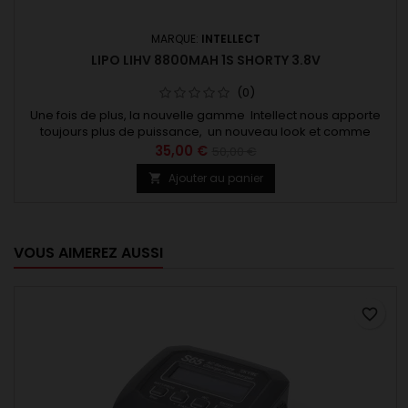
MARQUE:
INTELLECT
LIPO LIHV 8800MAH 1S SHORTY 3.8V
(0)
Une fois de plus, la nouvelle gamme Intellect nous apporte
toujours plus de puissance, un nouveau look et comme
toujours un excellent rapport qualité/prix. Le taux de
35,00 €
50,00 €
rendement en fabrication est amélioré de 1,5 %, ce qui signifie
Ajouter au panier

de meilleurs accus pour tout les pilotes. Une large gamme de
batteries pour toutes les catégories de voitures RC. 2S...
VOUS AIMEREZ AUSSI
favorite_border