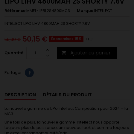
LIPO LIHV 4800MAH 2S SHORTY 7.6V
Référence
MMEL- IPBL2S4800MC3
Marque
INTELLECT
INTELLECT LIPO LIHV 4800MAH 2S SHORTY 7.6V
50,15 €
Économisez 15%
TTC
59,00 €
Ajouter au panier
Quantité

Partager
DESCRIPTION
DÉTAILS DU PRODUIT
La nouvelle gamme de LiPo Intellect Compétition pour 2024 = la
MC3
Une fois de plus, la nouvelle gamme Intellect nous apporte
toujours plus de puissance, un nouveau look et comme toujours
un excellent rapport qualité/prix.