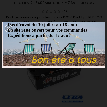
LIPO LIHV 2S 6400MAH SHORTY 7.6V - RUDDOG
(0)
Pack recommandé pour les châssis PRO10 Pack Lipo RUDDOG
Racing RR2 6400mAh 150C/75C 7.6V epaisseur 25mm
Pas d'envoi du 30 juillet au 16 aout
70,00 €
Le site reste ouvert pour vos commandes
Ajouter au panier

Expéditions a partir du 17 aout
Rupture de stock
favorite_border
Bon été a tous