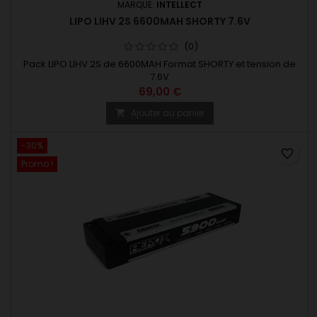
MARQUE:
INTELLECT
LIPO LIHV 2S 6600MAH SHORTY 7.6V
(0)
Pack LIPO LIHV 2S de 6600MAH Format SHORTY et tension de
7.6V
69,00 €
Ajouter au panier

-30%
favorite_border
Promo !