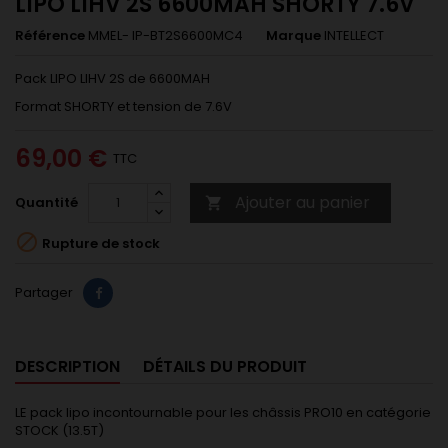
LIPO LIHV 2S 6600MAH SHORTY 7.6V
Référence
MMEL- IP-BT2S6600MC4
Marque
INTELLECT
Pack LIPO LIHV 2S de 6600MAH
Format SHORTY et tension de 7.6V
69,00 €
TTC
Ajouter au panier
Quantité


Rupture de stock
Partager
DESCRIPTION
DÉTAILS DU PRODUIT
LE pack lipo incontournable pour les châssis PRO10 en catégorie
STOCK (13.5T)