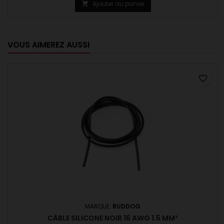
Ajouter au panier

VOUS AIMEREZ AUSSI
favorite_border
MARQUE:
RUDDOG
CÂBLE SILICONE NOIR 16 AWG 1.5 MM²