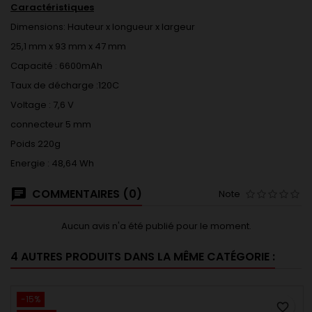
Caractéristiques
Dimensions: Hauteur x longueur x largeur
25,1 mm x 93 mm x 47 mm
Capacité : 6600mAh
Taux de décharge :120C
Voltage : 7,6 V
connecteur 5 mm
Poids 220g
Energie : 48,64 Wh
COMMENTAIRES (0)
Note
Aucun avis n'a été publié pour le moment.
4 AUTRES PRODUITS DANS LA MÊME CATÉGORIE :
-15%
favorite_border