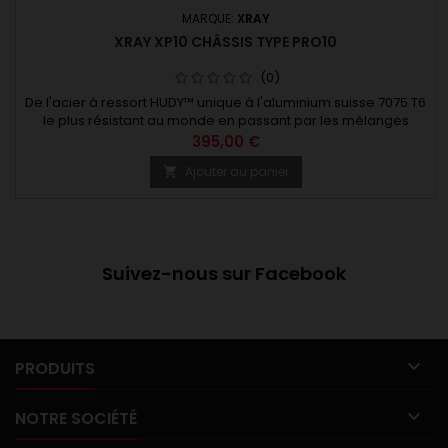
MARQUE:
XRAY
XRAY XP10 CHÂSSIS TYPE PRO10
(0)
De l'acier à ressort HUDY™ unique à l'aluminium suisse 7075 T6
le plus résistant au monde en passant par les mélanges
composites secrets de XRAY et les matériaux graphites haut
395,00 €
de gamme… tout est exclusif et haut de gamme sur les X10 et
Ajouter au panier

XP10. Utilisant des matériaux européens exclusifs haut de
gamme, fabriqués par les ingénieurs de XRAY sur des
machines...
Suivez-nous sur Facebook

PRODUITS

NOTRE SOCIÉTÉ