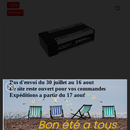
-30%
favorite_border
Promo !
Pas d'envoi du 30 juillet au 16 aout
MARQUE:
AEROX RACING
Le site reste ouvert pour vos commandes
AEROX ELITE LIPO 5600MAH SHORTY 7.4V 130C 25MM
Expéditions a partir du 17 aout
(0)
AEROX ELITE LIPO 5600MAH SHORTY 7.4V 130C 25MM
53,90 €
77,00 €
Bon été a tous
Ajouter au panier
