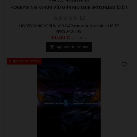
MARQUE:
HOBBYWING
HOBBYWING XERUN V10 G4R MOTEUR BRUSHLESS 13.5T
(0)
HOBBYWING XERUN V10 G4R moteur brushless 13.5T
HW30401749
100,00 €
125,00 €
Ajouter au panier

Rupture de stock
favorite_border