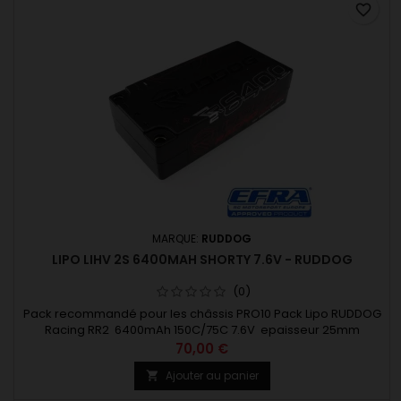
favorite_border
MARQUE:
RUDDOG
LIPO LIHV 2S 6400MAH SHORTY 7.6V - RUDDOG
(0)
Pack recommandé pour les châssis PRO10 Pack Lipo RUDDOG
Racing RR2 6400mAh 150C/75C 7.6V epaisseur 25mm
70,00 €
Ajouter au panier
