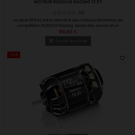
MOTEUR RUDDOG RACING 13.5T
(0)
La série RP542 est la dernière des moteurs Brushless de
compétition RUDDOG Racing. Après des essais et un
développement intensifs, des améliorations ont pu être
89,90 €
apportées dans de nombreux domaines par rapport à la
Ajouter au panier

version précédente. Un bobinage améliore le rendement et
la puissance du moteur. en combinaison avec la précision du
sensor, celà augmente la...
-20%
favorite_border