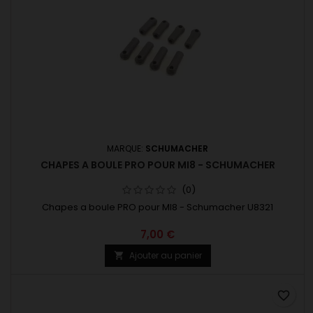
MARQUE:
SCHUMACHER
CHAPES A BOULE PRO POUR MI8 - SCHUMACHER
(0)
Chapes a boule PRO pour MI8 - Schumacher U8321
7,00 €
Ajouter au panier

favorite_border