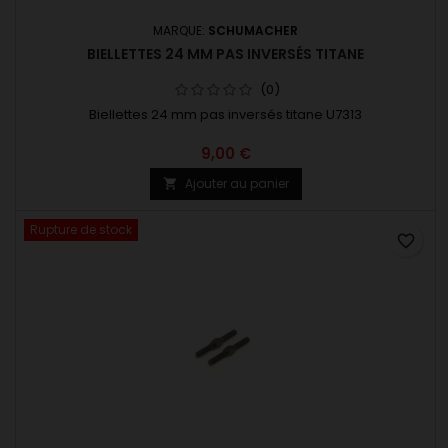
MARQUE:
SCHUMACHER
BIELLETTES 24 MM PAS INVERSÉS TITANE
(0)
Biellettes 24 mm pas inversés titane U7313
9,00 €
Ajouter au panier

Rupture de stock
favorite_border