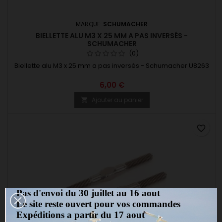
MARQUE:
SCHUMACHER
BIELLETTE ALU M3 X 25 MM A PAS INVERSÉS -
SCHUMACHER
(0)
Biellette alu M3 x 25 mm a pas inversés - Schumacher U8263
6,00 €
Ajouter au panier

favorite_border
Pas d'envoi du 30 juillet au 16 aout
Le site reste ouvert pour vos commandes
Expéditions a partir du 17 aout