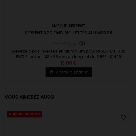
MARQUE:
SERPENT
SERPENT X20 FWD BIELLETTES ALU M3X38
(0)
Biellette a pas inversés en aluminium pour la SERPENT X20
FWD Elles font M3 x 38 mm de long Lot de 2 REF 401429
13,00 €
Ajouter au panier

VOUS AIMEREZ AUSSI
Rupture de stock
favorite_border