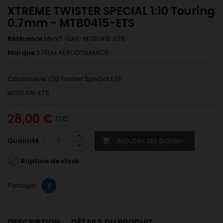
XTREME TWISTER SPECIAL 1:10 Touring
0.7mm - MTB0415-ETS
Référence
MMVT-CAR-MTB0415-ETS
Marque
XTREM AERODYNAMICS
Carrosserie 1/10 Twister Special ETS
MTB0415-ETS
28,00 €
TTC
Ajouter au panier
Quantité


Rupture de stock
Partager
DESCRIPTION
DÉTAILS DU PRODUIT