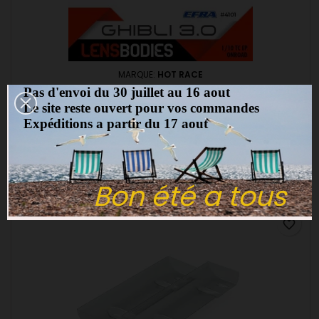
MARQUE:
HOT RACE
CARROSSERIE LENS 1/10 TOURING GHIBLI 3.0 - HOT RACE
Pas d'envoi du 30 juillet au 16 aout
Le site reste ouvert pour vos commandes
(0)
Expéditions a partir du 17 aout
Carrosserie Lens 1/10 Touring Ghibli 3.0 standard HOT RACE
28,00 €
Ajouter au panier
Bon été a tous

favorite_border