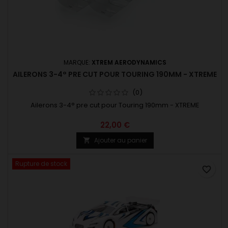
MARQUE:
XTREM AERODYNAMICS
AILERONS 3-4° PRE CUT POUR TOURING 190MM - XTREME
(0)
Ailerons 3-4° pre cut pour Touring 190mm - XTREME
22,00 €
Ajouter au panier

Rupture de stock
favorite_border