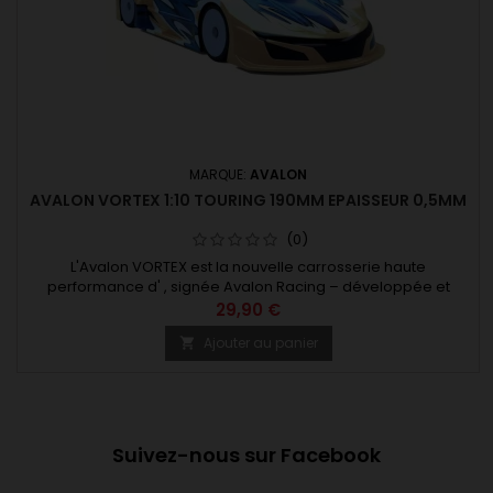
MARQUE:
AVALON
AVALON VORTEX 1:10 TOURING 190MM EPAISSEUR 0,5MM
(0)
L'Avalon VORTEX est la nouvelle carrosserie haute
performance d' , signée Avalon Racing – développée et
fabriquée en Allemagne, spécialement pour la course de
29,90 €
voitures de tourisme à l'échelle 1/10. Conçue à l'aide de la
Ajouter au panier

technologie CAO 3D la plus moderne et perfectionnée grâce
à des essais approfondis menés par différents pilotes sur
divers circuits la...
Suivez-nous sur Facebook