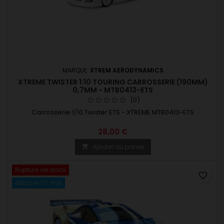
MARQUE:
XTREM AERODYNAMICS
XTREME TWISTER 1:10 TOURING CARROSSERIE (190MM)
0,7MM - MTB0413-ETS
(0)
Carrosserie 1/10 Twister ETS - XTREME MTB0413-ETS
28,00 €
Ajouter au panier

Rupture de stock
favorite_border
dispo le 07 mai