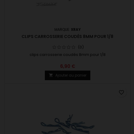
MARQUE:
XRAY
CLIPS CARROSSERIE COUDÉS 8MM POUR 1/8
(0)
clips carrosserie coudés 8mm pour 1/8
6,90 €
Ajouter au panier

favorite_border