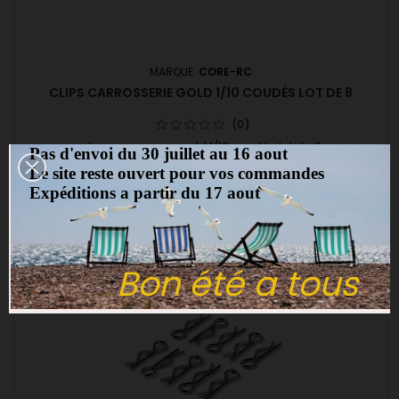
MARQUE:
CORE-RC
CLIPS CARROSSERIE GOLD 1/10 COUDÉS LOT DE 8
(0)
clips carrosserie gold 1/10 coudés lot de 8
Pas d'envoi du 30 juillet au 16 aout
Le site reste ouvert pour vos commandes
5,00 €
Expéditions a partir du 17 aout
Ajouter au panier

favorite_border
Bon été a tous