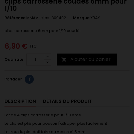
clips carrosserie coudés 6mm pour
1/10
Référence
MMAV-clips-309402
Marque
XRAY
clips carrosserie 6mm pour 1/10 coudés
6,90 €
TTC
Ajouter au panier
Quantité

Partager
DESCRIPTION
DÉTAILS DU PRODUIT
Lot de 4 clips carrosserie pour 1/10 eme
Le clip est plié pour pouvoir l'attraper plus facilement
Le trou du plot doit faire au moins ø1.5 mm