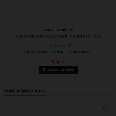
MARQUE:
CORE-RC
CLIPS CARROSSERIE BLEU 1/10 COUDÉS LOT DE 8
(0)
clips carrosserie bleu 1/10 coudés lot de 8
5,00 €
Ajouter au panier

VOUS AIMEREZ AUSSI
favorite_border