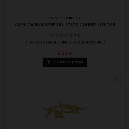
MARQUE:
CORE-RC
CLIPS CARROSSERIE VIOLET 1/10 COUDÉS LOT DE 8
(0)
clips carrosserie violet 1/10 coudés lot de 8
5,00 €
Ajouter au panier

favorite_border