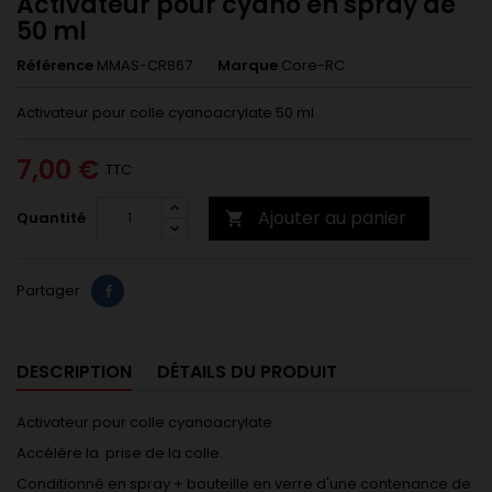
Activateur pour cyano en spray de
50 ml
Référence
MMAS-CR867
Marque
Core-RC
Activateur pour colle cyanoacrylate 50 ml
7,00 €
TTC
Ajouter au panier
Quantité

Partager
DESCRIPTION
DÉTAILS DU PRODUIT
Activateur pour colle cyanoacrylate
Accélère la prise de la colle.
Conditionné en spray + bouteille en verre d'une contenance de