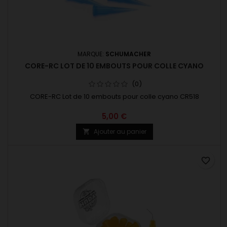
MARQUE:
SCHUMACHER
CORE-RC LOT DE 10 EMBOUTS POUR COLLE CYANO
(0)
CORE-RC Lot de 10 embouts pour colle cyano CR518
5,00 €
Ajouter au panier

favorite_border