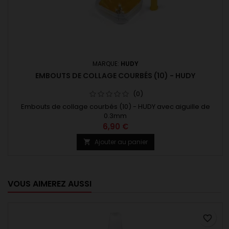
MARQUE:
HUDY
EMBOUTS DE COLLAGE COURBÉS (10) - HUDY
(0)
Embouts de collage courbés (10) - HUDY avec aiguille de
0.3mm
6,90 €
Ajouter au panier

VOUS AIMEREZ AUSSI
favorite_border