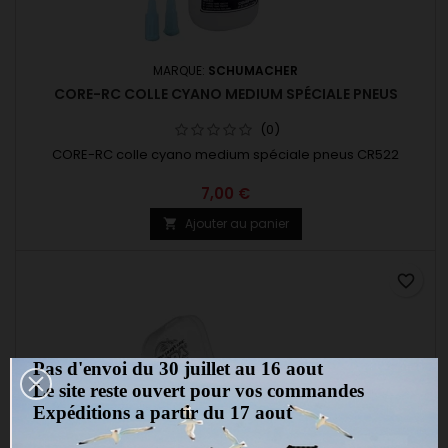
MARQUE:
SCHUMACHER
CORE-RC COLLE CYANO MEDIUM SPÉCIALE PNEUS
(0)
CORE-RC colle cyano medium spéciale pneus CR522
7,00 €
Ajouter au panier

favorite_border
Pas d'envoi du 30 juillet au 16 aout
Le site reste ouvert pour vos commandes
Expéditions a partir du 17 aout