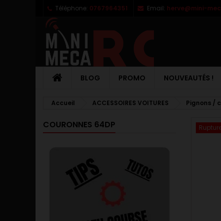
Téléphone:
0767964351
Email:
herve@mini-meca
M
C
C
add_circle_outline
Vo
No
d'e
BLOG
PROMO
NOUVEAUTÉS !
Accueil
ACCESSOIRES VOITURES
Pignons / 
COURONNES 64DP
Rupture