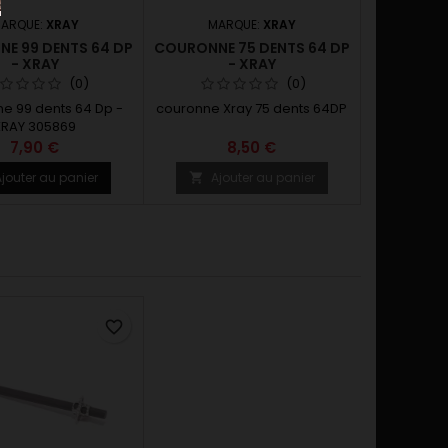
ARQUE:
XRAY
MARQUE:
XRAY
E 99 DENTS 64 DP
COURONNE 75 DENTS 64 DP
- XRAY
- XRAY
(0)
(0)
e 99 dents 64 Dp -
couronne Xray 75 dents 64DP
XRAY 305869
7,90 €
8,50 €
jouter au panier
Ajouter au panier

favorite_border