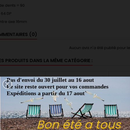
e dents = 90
 64 DP
entre axe 16mm
MENTAIRES (0)
Aucun avis n'a été publié pour 
ES PRODUITS DANS LA MÊME CATÉGORIE :
Pas d'envoi du 30 juillet au 16 aout
favorite_border
favorite_border
Le site reste ouvert pour vos commandes
Expéditions a partir du 17 aout
Bon été a tous