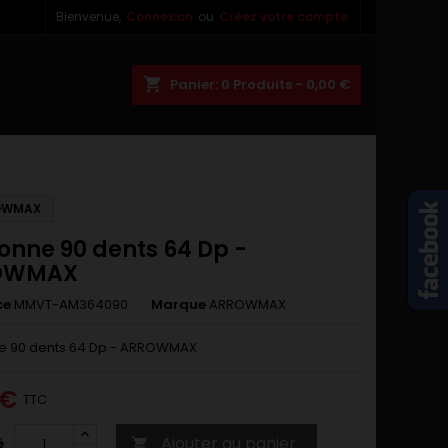
Bienvenue,
Connexion
ou
Créez votre compte
×
×
×
shopping_cart
Panier:
0
Produits - 0,00 €
n
ROWMAX
s
onne 90 dents 64 Dp -
OWMAX
ce
MMVT-AM364090
Marque
ARROWMAX
e 90 dents 64 Dp - ARROWMAX
 €
TTC
Ajouter au panier
é
