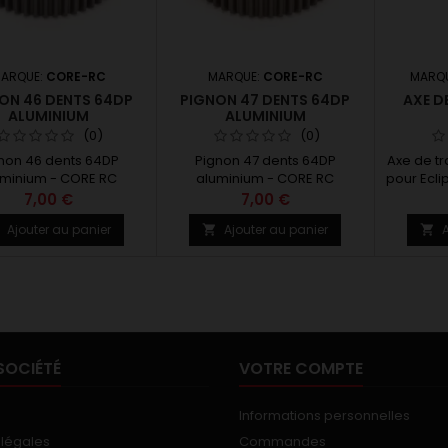
ARQUE:
CORE-RC
MARQUE:
CORE-RC
MARQ
ON 46 DENTS 64DP
PIGNON 47 DENTS 64DP
AXE D
ALUMINIUM
ALUMINIUM
(0)
(0)
non 46 dents 64DP
Pignon 47 dents 64DP
Axe de t
uminium - CORE RC
aluminium - CORE RC
pour Ecli
sur 
7,00 €
7,00 €
Ajouter au panier
Ajouter au panier
A



SOCIÉTÉ
VOTRE COMPTE
Informations personnelles
 légales
Commandes