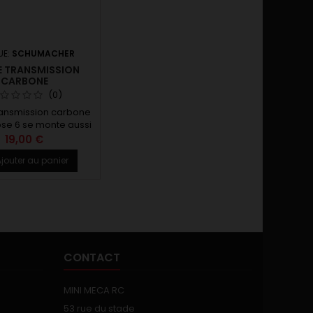
UE:
SCHUMACHER
E TRANSMISSION
CARBONE
(0)
ransmission carbone
pse 6 se monte aussi
la XRAY X12 2026
19,00 €
jouter au panier
CONTACT
MINI MECA RC
53 rue du stade