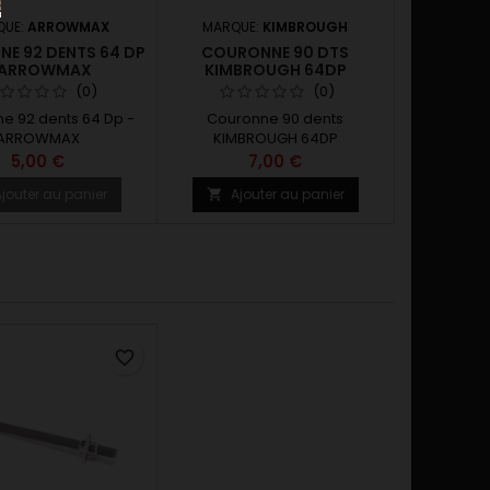
QUE:
ARROWMAX
MARQUE:
KIMBROUGH
E 92 DENTS 64 DP
COURONNE 90 DTS
 ARROWMAX
KIMBROUGH 64DP
(0)
(0)
e 92 dents 64 Dp -
Couronne 90 dents
ARROWMAX
KIMBROUGH 64DP
5,00 €
7,00 €
jouter au panier
Ajouter au panier

favorite_border