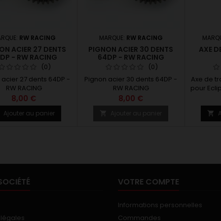
RQUE:
RW RACING
MARQUE:
RW RACING
MARQ
ON ACIER 27 DENTS
PIGNON ACIER 30 DENTS
AXE D
DP - RW RACING
64DP - RW RACING
(0)
(0)
 acier 27 dents 64DP -
Pignon acier 30 dents 64DP -
Axe de t
RW RACING
RW RACING
pour Ecli
sur 
8,00 €
8,00 €
Ajouter au panier
Ajouter au panier
A



SOCIÉTÉ
VOTRE COMPTE
Informations personnelles
 légales
Commandes