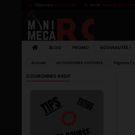
Téléphone:
0767964351
Email:
herve@mini-meca
M
C
C
add_circle_outline
Vo
No
d'e
BLOG
PROMO
NOUVEAUTÉS !
Accueil
ACCESSOIRES VOITURES
Pignons / 
COURONNES 64DP