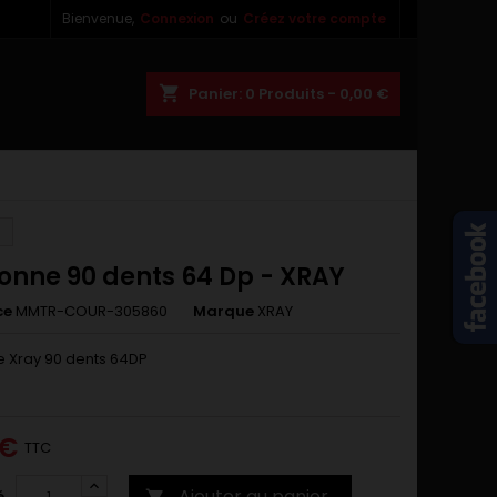
Bienvenue,
Connexion
ou
Créez votre compte
×
×
×
shopping_cart
Panier:
0
Produits - 0,00 €
n
s
onne 90 dents 64 Dp - XRAY
ce
MMTR-COUR-305860
Marque
XRAY
 Xray 90 dents 64DP
 €
TTC
Ajouter au panier
é