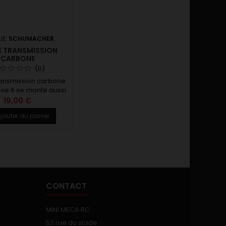
UE:
SCHUMACHER
E TRANSMISSION
CARBONE
(0)
ransmission carbone
pse 6 se monte aussi
la XRAY X12 2026
19,00 €
jouter au panier
CONTACT
MINI MECA RC
53 rue du stade