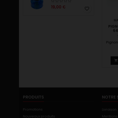
19,00 €
favorite_border
MA
PIGN
64
Pignon
PRODUITS
NOTRE 
Promotions
Livraison
Nouveaux produits
Mentions