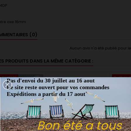
64DP
entre axe 16mm
MENTAIRES (0)
Aucun avis n'a été publié pour 
ES PRODUITS DANS LA MÊME CATÉGORIE :
 de stock
Rupture d
Pas d'envoi du 30 juillet au 16 aout
favorite_border
favorite_border
Le site reste ouvert pour vos commandes
Expéditions a partir du 17 aout
Bon été a tous