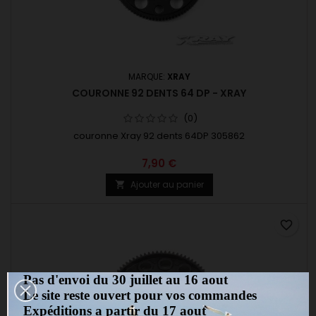
MARQUE:
XRAY
COURONNE 92 DENTS 64 DP - XRAY
(0)
couronne Xray 92 dents 64DP 305862
7,90 €
Ajouter au panier

favorite_border
Pas d'envoi du 30 juillet au 16 aout
Le site reste ouvert pour vos commandes
Expéditions a partir du 17 aout