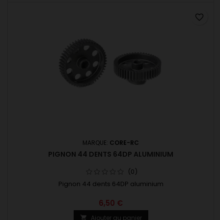
favorite_border
MARQUE:
CORE-RC
PIGNON 44 DENTS 64DP ALUMINIUM
(0)
Pignon 44 dents 64DP aluminium
6,50 €
Ajouter au panier
