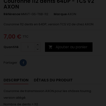
Couronne 112 dents 64DP - TCS V2
AXON
Référence
MMVT-GS-T6B-112
Marque
AXON
Couronne 112 dents en 64DP, version TCS V2 de chez AXON
7,00 €
TTC
Ajouter au panier
Quantité

Partager
DESCRIPTION
DÉTAILS DU PRODUIT
Couronne de transmission AXON pour les châssis touring.
version allégé.
Nombre de dents = 112