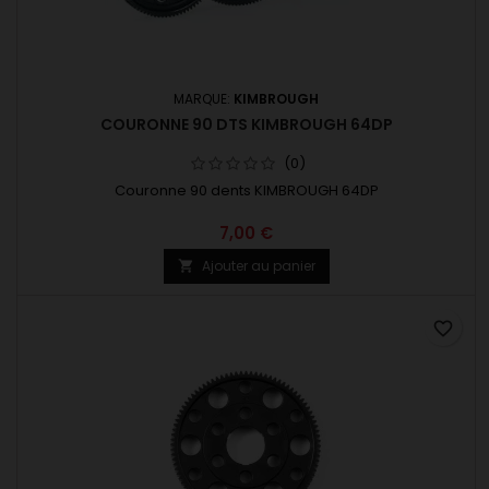
MARQUE:
KIMBROUGH
COURONNE 90 DTS KIMBROUGH 64DP
(0)
Couronne 90 dents KIMBROUGH 64DP
7,00 €
Ajouter au panier

favorite_border