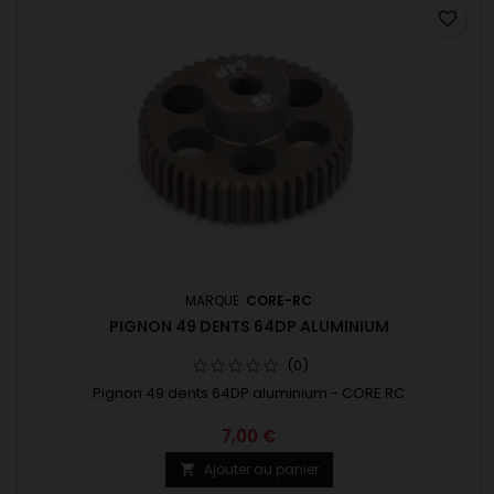
favorite_border
MARQUE:
CORE-RC
PIGNON 49 DENTS 64DP ALUMINIUM
(0)
Pignon 49 dents 64DP aluminium - CORE RC
7,00 €
Ajouter au panier
