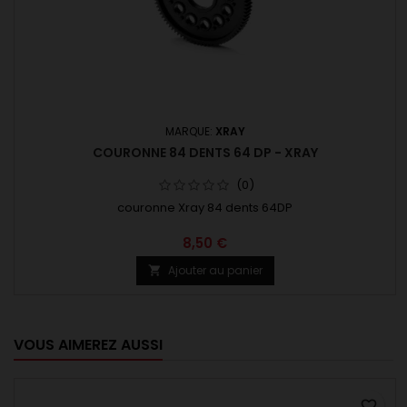
MARQUE:
XRAY
COURONNE 84 DENTS 64 DP - XRAY
(0)
couronne Xray 84 dents 64DP
8,50 €
Ajouter au panier

VOUS AIMEREZ AUSSI
favorite_border