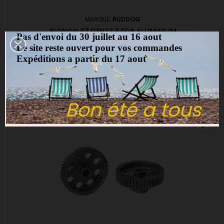
MARQUE:
RUDDOG
PIGNON 42 DENTS 64DP ALUMINIUM
Pas d'envoi du 30 juillet au 16 aout
Le site reste ouvert pour vos commandes
(0)
Expéditions a partir du 17 aout
Pignon 42 dents 64DP aluminium
6,00 €
Ajouter au panier

Bon été a tous
favorite_border