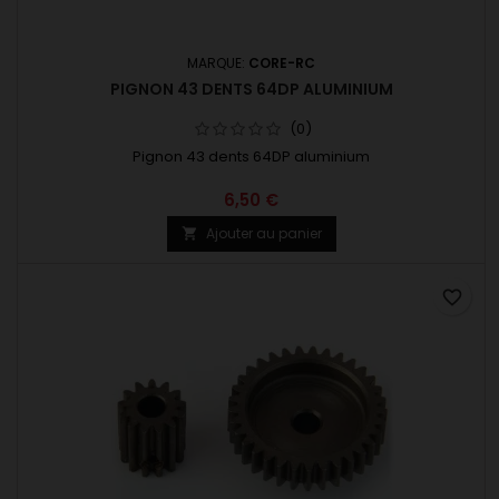
MARQUE:
CORE-RC
PIGNON 43 DENTS 64DP ALUMINIUM
(0)
Pignon 43 dents 64DP aluminium
6,50 €
Ajouter au panier

favorite_border