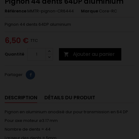
Pignon 44 dents 64DP aluminium
Référence
MMTR-pignon-CR6444
Marque
Core-RC
Pignon 44 dents 64DP aluminium
6,50 €
TTC
Ajouter au panier
Quantité

Partager
DESCRIPTION
DÉTAILS DU PRODUIT
Pignon en aluminium anodisé dur pour transmission en 64 DP
Pour axe moteur ø3.17 mm
Nombre de dents = 44
Largeur des dents = 5mm