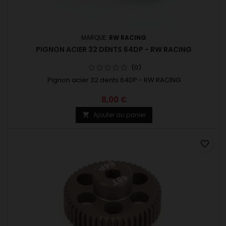
MARQUE:
RW RACING
PIGNON ACIER 32 DENTS 64DP - RW RACING
(0)
Pignon acier 32 dents 64DP - RW RACING
8,00 €
Ajouter au panier

favorite_border