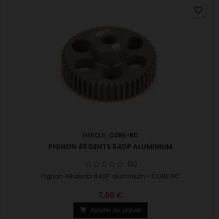
favorite_border
MARQUE:
CORE-RC
PIGNON 49 DENTS 64DP ALUMINIUM
(0)
Pignon 49 dents 64DP aluminium - CORE RC
7,00 €
Ajouter au panier
