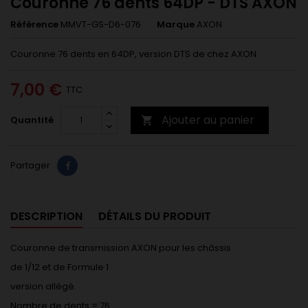
Couronne 76 dents 64DP - DTS AXON
Référence
MMVT-GS-D6-076
Marque
AXON
Couronne 76 dents en 64DP, version DTS de chez AXON
7,00 €
TTC
Ajouter au panier
Quantité

Partager
DESCRIPTION
DÉTAILS DU PRODUIT
Couronne de transmission AXON pour les châssis
de 1/12 et de Formule 1
version allégé.
Nombre de dents = 76