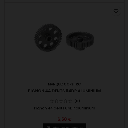
favorite_border
MARQUE:
CORE-RC
PIGNON 44 DENTS 64DP ALUMINIUM
(0)
Pignon 44 dents 64DP aluminium
6,50 €
Ajouter au panier
