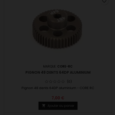
favorite_border
MARQUE:
CORE-RC
PIGNON 48 DENTS 64DP ALUMINIUM
(0)
Pignon 48 dents 64DP aluminium - CORE RC
7,00 €
Ajouter au panier
