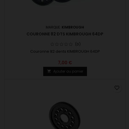
MARQUE:
KIMBROUGH
COURONNE 82 DTS KIMBROUGH 64DP
(0)
Couronne 82 dents KIMBROUGH 64DP
7,00 €
Ajouter au panier

favorite_border