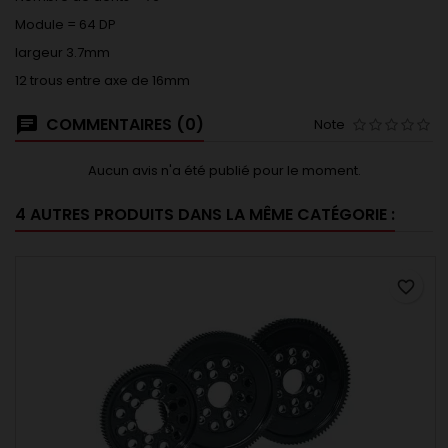
Module = 64 DP
largeur 3.7mm
12 trous entre axe de 16mm
COMMENTAIRES (0)
Note
Aucun avis n'a été publié pour le moment.
4 AUTRES PRODUITS DANS LA MÊME CATÉGORIE :
favorite_border