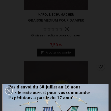
MARQUE:
SCHUMACHER
GRAISSE MEDIUM POUR DAMPER
(0)
Graisse medium pour damper
7,50 €
Ajouter au panier

favorite_border
Pas d'envoi du 30 juillet au 16 aout
Le site reste ouvert pour vos commandes
Expéditions a partir du 17 aout