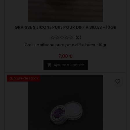
GRAISSE SILICONE PURE POUR DIFF A BILLES - 10GR
(0)
Graisse silicone pure pour diff a billes - 10gr
7,00 €
Ajouter au panier

Rupture de stock
favorite_border