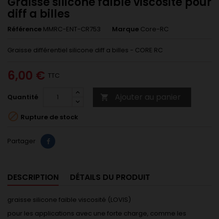
Graisse silicone faible viscosité pour
diff a billes
Référence
MMRC-ENT-CR753
Marque
Core-RC
Graisse différentiel silicone diff a billes - CORE RC
6,00 €
TTC
Ajouter au panier
Quantité


Rupture de stock
Partager
DESCRIPTION
DÉTAILS DU PRODUIT
graisse silicone faible viscosité (LOVIS)
pour les applications avec une forte charge, comme les