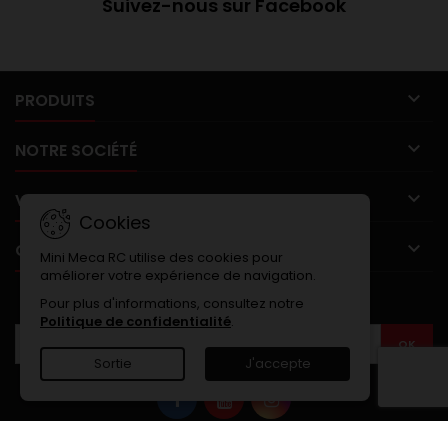
Suivez-nous sur Facebook

PRODUITS

NOTRE SOCIÉTÉ

VOTRE COMPTE
Cookies

CONTACT
Mini Meca RC utilise des cookies pour
améliorer votre expérience de navigation.
LETTRE D'INFORMATIONS
Pour plus d'informations, consultez notre
Politique de confidentialité
.
Sortie
J'accepte