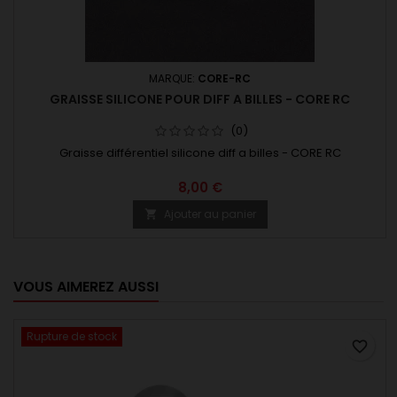
MARQUE:
CORE-RC
GRAISSE SILICONE POUR DIFF A BILLES - CORE RC
(0)
Graisse différentiel silicone diff a billes - CORE RC
8,00 €
Ajouter au panier

VOUS AIMEREZ AUSSI
Rupture de stock
favorite_border