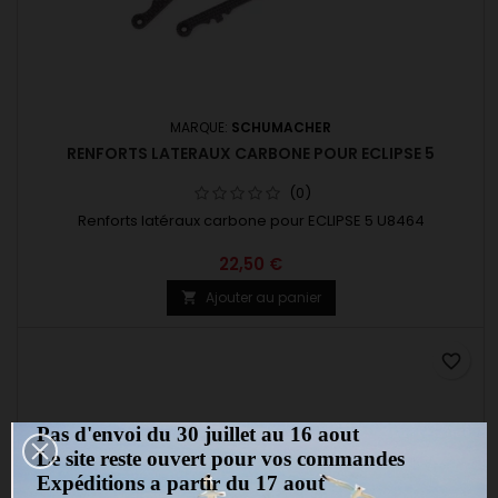
MARQUE:
SCHUMACHER
RENFORTS LATERAUX CARBONE POUR ECLIPSE 5
(0)
Renforts latéraux carbone pour ECLIPSE 5 U8464
22,50 €
Ajouter au panier

favorite_border
Pas d'envoi du 30 juillet au 16 aout
Le site reste ouvert pour vos commandes
Expéditions a partir du 17 aout