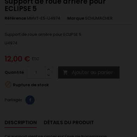
Support de roue arrière pour
ECLIPSE 5
Référence
MMVT-E5-U4974
Marque
SCHUMACHER
Support de roue arrière pour ECLIPSE 5
U4974
12,00 €
TTC
Ajouter au panier
Quantité


Rupture de stock
Partager
DESCRIPTION
DÉTAILS DU PRODUIT
Ce support vient se pincer sur l'axe de transmission