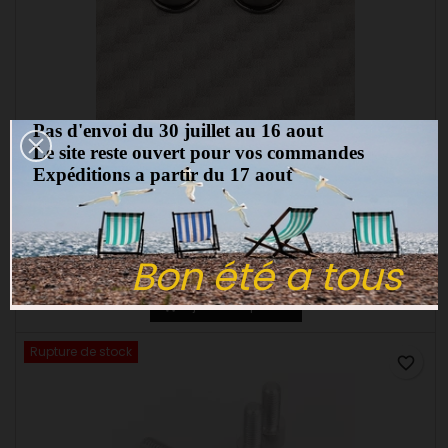
Pas d'envoi du 30 juillet au 16 aout
Le site reste ouvert pour vos commandes
MARQUE:
AVID
Expéditions a partir du 17 aout
PAIRE DE ROULEMENTS POUR ROUES AVANT PRO10 ET 1/12
(0)
Roulements roues avant 1/12 et PRO10 1/8 x 5/16 x 9/64
Bon été a tous
3,00 €
Ajouter au panier

Rupture de stock
favorite_border