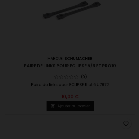
MARQUE:
SCHUMACHER
PAIRE DE LINKS POUR ECLIPSE 5/6 ET PRO10
(0)
Paire de links pour ECLIPSE 5 et 6 U7872
10,00 €
Ajouter au panier

favorite_border