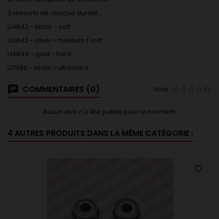
2 ressorts de chaque dureté.
U4842 - black - soft
U4843 - silver - medium / soft
U4844 - gold - hard
U7489 - white - ultra hard
COMMENTAIRES (0)
Note
Aucun avis n'a été publié pour le moment.
4 AUTRES PRODUITS DANS LA MÊME CATÉGORIE :
favorite_border