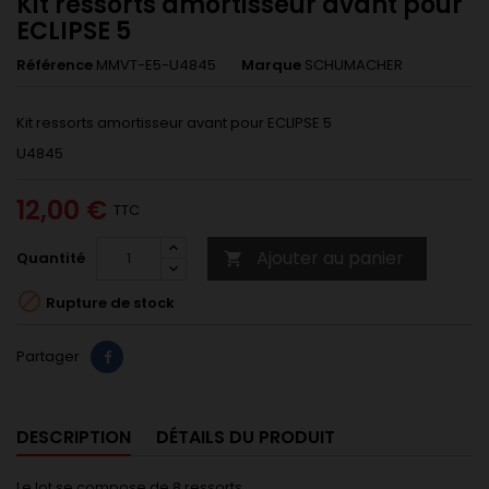
Kit ressorts amortisseur avant pour
ECLIPSE 5
Référence
MMVT-E5-U4845
Marque
SCHUMACHER
Kit ressorts amortisseur avant pour ECLIPSE 5
U4845
12,00 €
TTC
Ajouter au panier
Quantité


Rupture de stock
Partager
DESCRIPTION
DÉTAILS DU PRODUIT
Le lot se compose de 8 ressorts