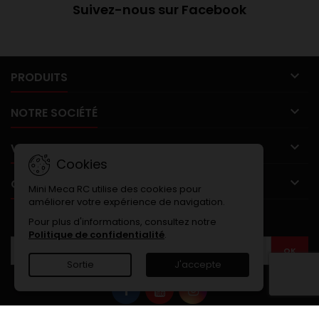
Suivez-nous sur Facebook

PRODUITS

NOTRE SOCIÉTÉ

VOTRE COMPTE
Cookies

CONTACT
Mini Meca RC utilise des cookies pour
améliorer votre expérience de navigation.
LETTRE D'INFORMATIONS
Pour plus d'informations, consultez notre
Politique de confidentialité
.
Sortie
J'accepte