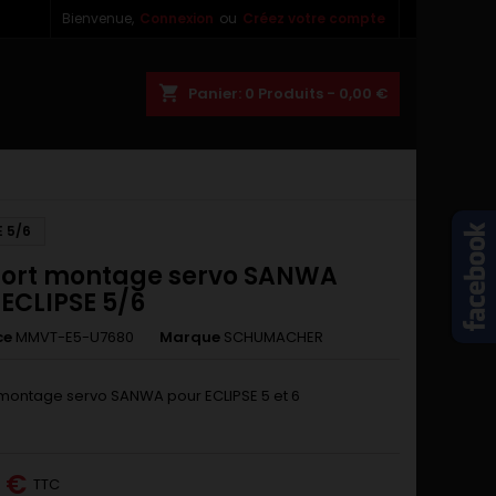
Bienvenue,
Connexion
ou
Créez votre compte
×
×
×
shopping_cart
Panier:
0
Produits - 0,00 €
n
 5/6
s
ort montage servo SANWA
 ECLIPSE 5/6
ce
MMVT-E5-U7680
Marque
SCHUMACHER
montage servo SANWA pour ECLIPSE 5 et 6
0 €
TTC