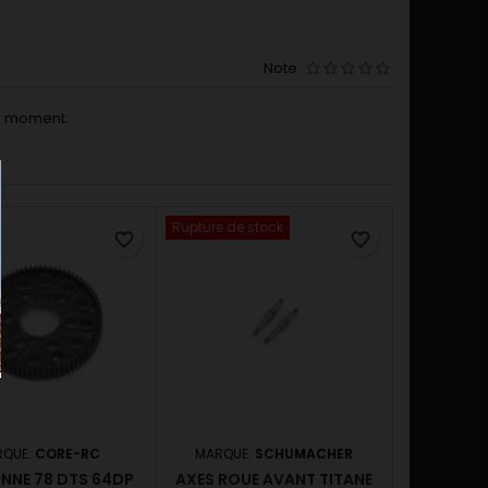
Note
le moment.
Rupture de stock
favorite_border
favorite_border
RQUE:
CORE-RC
MARQUE:
SCHUMACHER
NE 78 DTS 64DP
AXES ROUE AVANT TITANE