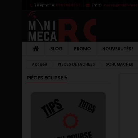
Téléphone:
0767964351
Email:
herve@mini-meca
M
C
C
add_circle_outline
Vo
No
d'e
BLOG
PROMO
NOUVEAUTÉS !
Accueil
PIECES DETACHEES
SCHUMACHER
PIÈCES ECLIPSE 5