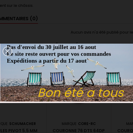
nt sur le châssis.
MENTAIRES (0)
Aucun avis n'a été publié pour 
ES PRODUITS DANS LA MÊME CATÉGORIE :
Pas d'envoi du 30 juillet au 16 aout
Le site reste ouvert pour vos commandes
Expéditions a partir du 17 aout
favorite_border
favorite_border
Bon été a tous
QUE:
SCHUMACHER
MARQUE:
CORE-RC
MA
LES PIVOT 5.5 MM
COURONNE 76 DTS 64DP
COURON