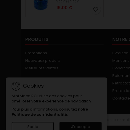
19,00 €
favorite_border
PRODUITS
NOTRE 
Promotions
Livraison
Nouveaux produits
Mentions
Meilleures ventes
Conditions
Paiement
Retractat
Cookies
Protecti
Mini Meca RC utilise des cookies pour
Contact
améliorer votre expérience de navigation.
Pour plus d'informations, consultez notre
Politique de confidentialité
.
LETTRE D'INFORMATIONS
Sortie
J'accepte