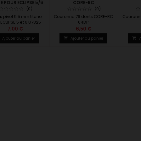
E POUR ECLIPSE 5/6
CORE-RC
(0)
(0)
s pivot 5.5 mm titane
Couronne 76 dents CORE-RC
Couronn
ECLIPSE 5 et 6 U7825
64DP
7,00 €
6,50 €
Ajouter au panier
Ajouter au panier
A


