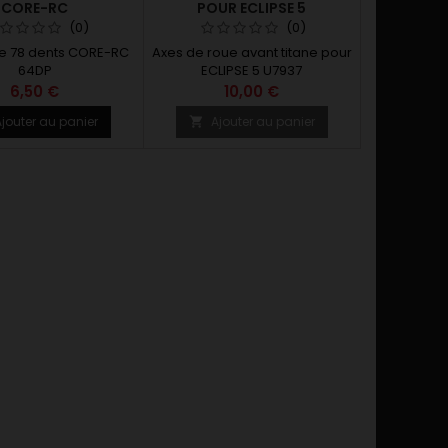
CORE-RC
POUR ECLIPSE 5
(0)
(0)
e 78 dents CORE-RC
Axes de roue avant titane pour
64DP
ECLIPSE 5 U7937
6,50 €
10,00 €
jouter au panier
Ajouter au panier
