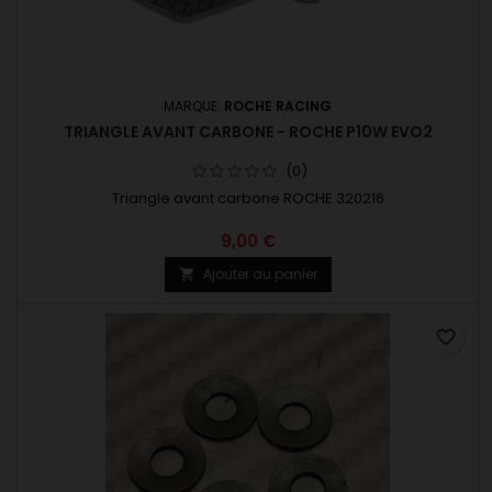
MARQUE:
ROCHE RACING
TRIANGLE AVANT CARBONE - ROCHE P10W EVO2
(0)
Triangle avant carbone ROCHE 320216
9,00 €
Ajouter au panier

favorite_border