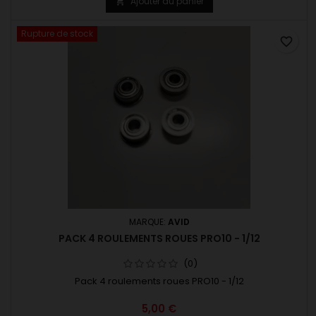
Ajouter au panier

Rupture de stock
favorite_border
MARQUE:
AVID
PACK 4 ROULEMENTS ROUES PRO10 - 1/12
(0)
Pack 4 roulements roues PRO10 - 1/12
5,00 €