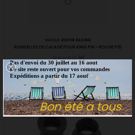
MARQUE:
ROCHE RACING
RONDELLES DE CALAGE POUR KING PIN - ROCHE P10
(0)
Pas d'envoi du 30 juillet au 16 aout
Rondelles de calage pour KING PIN ROCHE 530020
Le site reste ouvert pour vos commandes
Expéditions a partir du 17 aout
3,00 €
Ajouter au panier

Rupture de stock
Bon été a tous
favorite_border