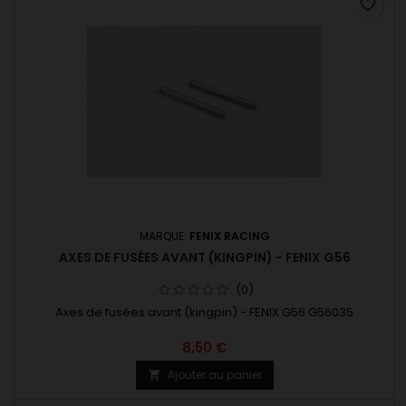
favorite_border
MARQUE:
FENIX RACING
AXES DE FUSÉES AVANT (KINGPIN) - FENIX G56
(0)
Axes de fusées avant (kingpin) - FENIX G56 G56035
8,50 €
Ajouter au panier
