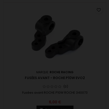
favorite_border
MARQUE:
ROCHE RACING
FUSÉES AVANT - ROCHE P10W EVO2
(0)
Fusées avant ROCHE P10W ROCHE 340073
6,00 €