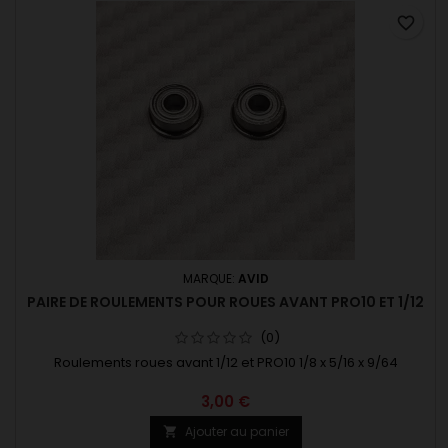
favorite_border
MARQUE:
AVID
PAIRE DE ROULEMENTS POUR ROUES AVANT PRO10 ET 1/12
(0)
Roulements roues avant 1/12 et PRO10 1/8 x 5/16 x 9/64
3,00 €
Ajouter au panier
