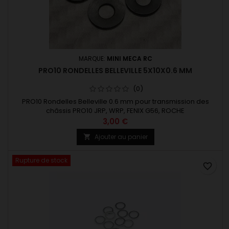
MARQUE:
MINI MECA RC
PRO10 RONDELLES BELLEVILLE 5X10X0.6 MM
(0)
PRO10 Rondelles Belleville 0.6 mm pour transmission des
châssis PRO10 JRP, WRP, FENIX G56, ROCHE
3,00 €
Ajouter au panier

Rupture de stock
favorite_border