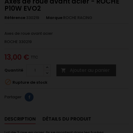
Axes de roue avant acier - ROCHE
P10W EVO2
Référence
330219
Marque
ROCHE RACING
Axes de roue avant acier
ROCHE 330219
13,00 €
TTC
Ajouter au panier
Quantité


Rupture de stock
Partager
DESCRIPTION
DÉTAILS DU PRODUIT
Lot de 2 axe en acier. Ils se montent dans les fusées.