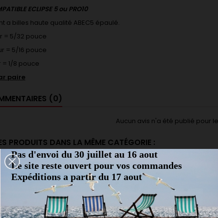
ATIBLE ECLIPSE 5 ou PRO10
 a billes haute qualité ABEC5 épaulé.
ur = 5/32 pouce
ur = 5/16 pouce
 = 1/8 pouce
r paire
MENTAIRES (0)
Aucun avis n'a été publié pour 
ES PRODUITS DANS LA MÊME CATÉGORIE :
Pas d'envoi du 30 juillet au 16 aout
Le site reste ouvert pour vos commandes
favorite_border
favorite_border
Expéditions a partir du 17 aout