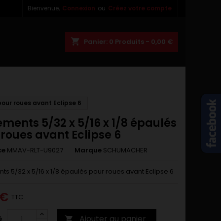
Bienvenue,
Connexion
ou
Créez votre compte
×
×
×
shopping_cart
Panier:
0
Produits - 0,00 €
n
pour roues avant Eclipse 6
s
ments 5/32 x 5/16 x 1/8 épaulés
roues avant Eclipse 6
ce
MMAV-RLT-U9027
Marque
SCHUMACHER
s 5/32 x 5/16 x 1/8 épaulés pour roues avant Eclipse 6
 €
TTC
Ajouter au panier
é
