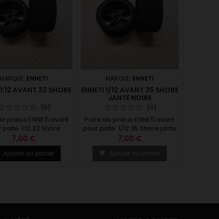
MARQUE:
ENNETI
MARQUE:
ENNETI
 1:12 AVANT 32 SHORE
ENNETI 1/12 AVANT 35 SHORE
JANTE NOIRE
(0)
(0)
de pneus ENNETI avant
Paire de pneus ENNETI avant
 piste 1:12 32 Shore
pour piste 1/12 35 Shore jante
noire
7,00 €
7,00 €
Ajouter au panier
Ajouter au panier

