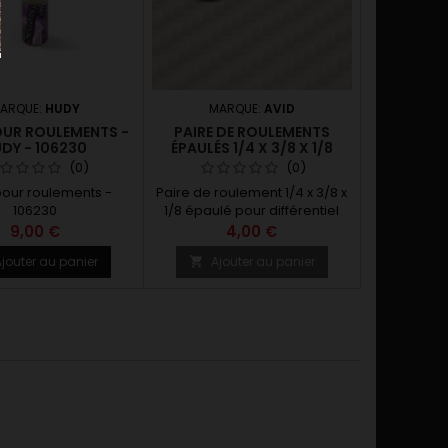
ARQUE:
HUDY
MARQUE:
AVID
OUR ROULEMENTS -
PAIRE DE ROULEMENTS
DY - 106230
ÉPAULÉS 1/4 X 3/8 X 1/8
(0)
(0)
pour roulements -
Paire de roulement 1/4 x 3/8 x
106230
1/8 épaulé pour différentiel
PRO10
9,00 €
4,00 €
jouter au panier
Ajouter au panier
