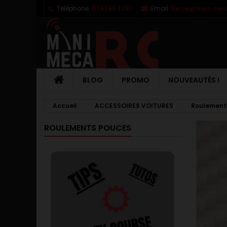
Téléphone:
0767964351
Email:
herve@mini-meca
M
C
C
add_circle_outline
Vo
No
d'e
BLOG
PROMO
NOUVEAUTÉS !
Accueil
ACCESSOIRES VOITURES
Roulement
ROULEMENTS POUCES