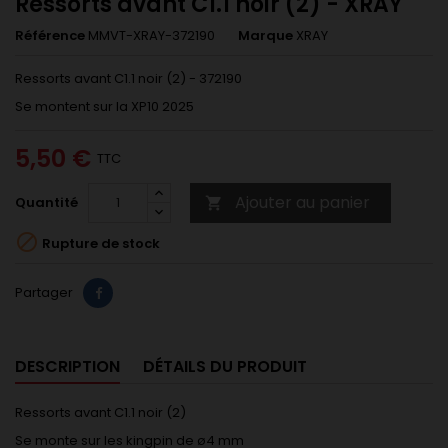
Ressorts avant C1.1 noir (2) - XRAY
Référence
MMVT-XRAY-372190
Marque
XRAY
Ressorts avant C1.1 noir (2) - 372190
Se montent sur la XP10 2025
5,50 €
TTC
Ajouter au panier
Quantité


Rupture de stock
Partager
DESCRIPTION
DÉTAILS DU PRODUIT
Ressorts avant C1.1 noir (2)
Se monte sur les kingpin de ø4 mm