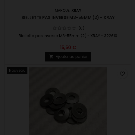
MARQUE:
XRAY
BIELLETTE PAS INVERSE M3-55MM (2) - XRAY
(0)
Biellette pas inverse M3-55mm (2) - XRAY - 322610
15,50 €
Ajouter au panier

Nouveau
favorite_border