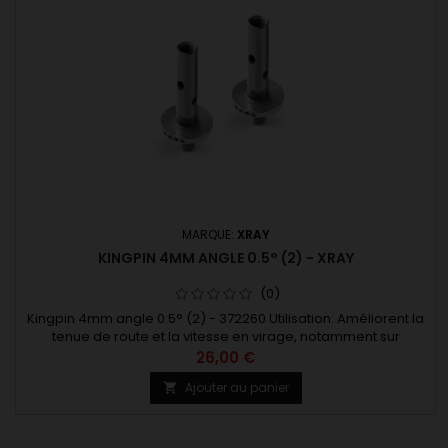
MARQUE:
XRAY
KINGPIN 4MM ANGLE 0.5° (2) - XRAY
(0)
Kingpin 4mm angle 0.5° (2) - 372260 Utilisation: Améliorent la
tenue de route et la vitesse en virage, notamment sur
moquette noire CRC, pour les véhicules stock et modifiés.
26,00 €
Ajouter au panier
