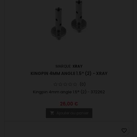
MARQUE:
XRAY
KINGPIN 4MM ANGLE 1.5° (2) - XRAY
(0)
Kingpin 4mm angle 1.5° (2) - 372262
26,00 €
Ajouter au panier

favorite_border