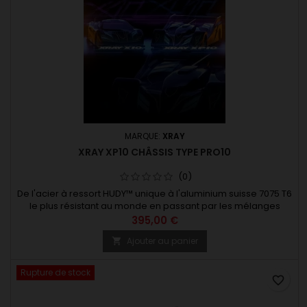
MARQUE:
XRAY
XRAY XP10 CHÂSSIS TYPE PRO10
(0)
De l'acier à ressort HUDY™ unique à l'aluminium suisse 7075 T6
le plus résistant au monde en passant par les mélanges
composites secrets de XRAY et les matériaux graphites haut
395,00 €
de gamme… tout est exclusif et haut de gamme sur les X10 et
Ajouter au panier

XP10. Utilisant des matériaux européens exclusifs haut de
gamme, fabriqués par les ingénieurs de XRAY sur des
machines...
Rupture de stock
favorite_border