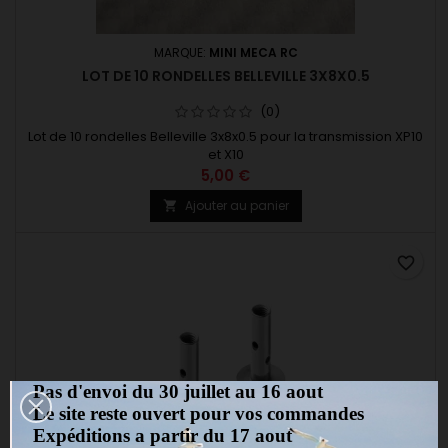
MARQUE:
MINI MECA RC
LOT DE 10 RONDELLES BELLEVILLE 3X8X0.5
(0)
Lot de 10 rondelles Belleville 3x8x0.5 pour la transmission XP10
et X10
5,00 €
Ajouter au panier

favorite_border
Pas d'envoi du 30 juillet au 16 aout
Le site reste ouvert pour vos commandes
Expéditions a partir du 17 aout