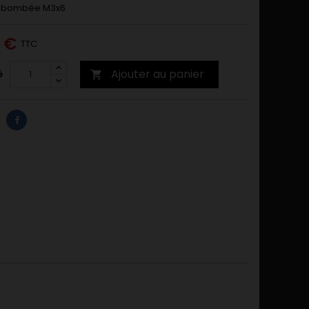
te bombée M3x6
0 €
TTC
Ajouter au panier
é
