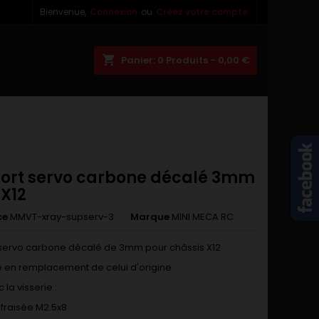
Bienvenue,
Connexion
ou
Créez votre compte
×
×
×
shopping_cart
Panier:
0
Produits - 0,00 €
n
s
ort servo carbone décalé 3mm
 X12
ce
MMVT-xray-supserv-3
Marque
MINI MECA RC
servo carbone décalé de 3mm pour châssis X12
 en remplacement de celui d'origine.
 la visserie :
e fraisée M2.5x8