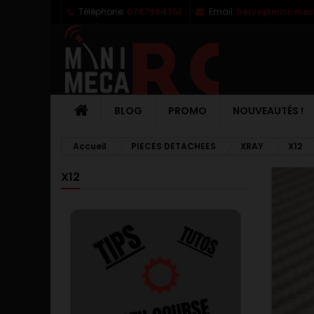
Téléphone:
0767964351
Email:
herve@mini-meca
M
C
C
add_circle_outline
Vo
No
d'e
BLOG
PROMO
NOUVEAUTÉS !
Accueil
PIECES DETACHEES
XRAY
X12
X12