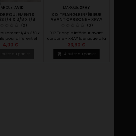
ARQUE:
AVID
MARQUE:
XRAY
 DE ROULEMENTS
X12 TRIANGLE INFÉRIEUR
S 1/4 X 3/8 X 1/8
AVANT CARBONE - XRAY
(0)
(0)
roulement 1/4 x 3/8 x
X12 Triangle inférieur avant
lé pour différentiel
carbone - XRAY Identique a la
PRO10
pièce livrée dans le kit de la
4,00 €
33,90 €
X12
jouter au panier
Ajouter au panier
