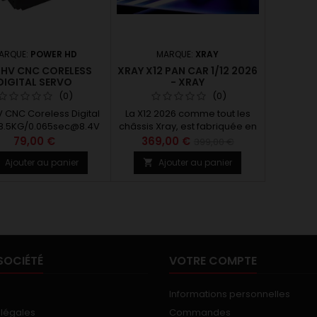
ARQUE:
POWER HD
MARQUE:
XRAY
 HV CNC CORELESS
XRAY X12 PAN CAR 1/12 2026
DIGITAL SERVO
- XRAY
G/0.065SEC@8.4V
(0)
(0)
 CNC Coreless Digital
La X12 2026 comme tout les
 8.5KG/0.065sec@8.4V
châssis Xray, est fabriquée en
Europe De l'acier à ressort
79,00 €
369,00 €
399,00 €
HUDY™ unique à l'aluminium
Ajouter au panier
Ajouter au panier


suisse 7075 T6 le plus résistant
au monde, en passant par les
mélanges composites secrets
de XRAY et les matériaux en
fibre de carbone de haute
qualité… chaque composant
de la X12 est de première
qualité. Utilisant ces matériaux
SOCIÉTÉ
VOTRE COMPTE
de qualité...
Informations personnelles
 légales
Commandes