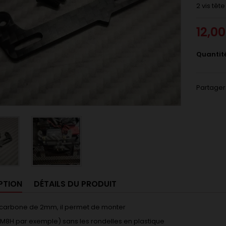
2 vis tê
12,0
Quantit
Partager
PTION
DÉTAILS DU PRODUIT
 carbone de 2mm, il permet de monter
(M8H par exemple) sans les rondelles en plastique